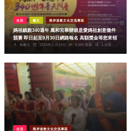
生活
藝文
兩岸道教文化交流專區
媽祖鎮殿340週年 萬和宮舉辦就是愛媽祖創意徵件
競賽 即日起至9月30日網路報名 高額獎金等您來領
林獻元
2024年八月24日
8,960 觀看
1 分享
生活
兩岸道教文化交流專區