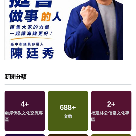
新聞分類
4
+
2
+
688
+
兩岸佛教文化交流專
福建林公信俗文化專
文教
區
區