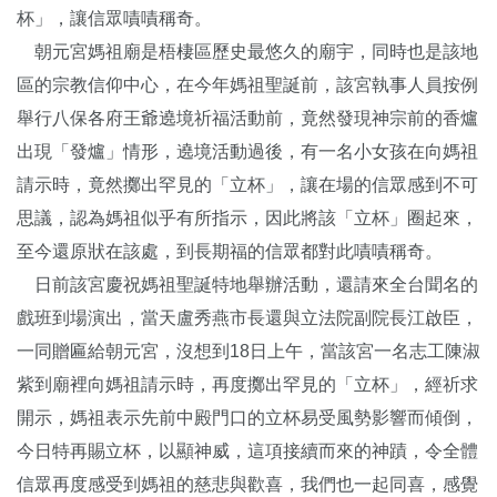
杯」，讓信眾嘖嘖稱奇。
朝元宮媽祖廟是梧棲區歷史最悠久的廟宇，同時也是該地
區的宗教信仰中心，在今年媽祖聖誕前，該宮執事人員按例
舉行八保各府王爺遶境祈福活動前，竟然發現神宗前的香爐
出現「發爐」情形，遶境活動過後，有一名小女孩在向媽祖
請示時，竟然擲出罕見的「立杯」，讓在場的信眾感到不可
思議，認為媽祖似乎有所指示，因此將該「立杯」圈起來，
至今還原狀在該處，到長期福的信眾都對此嘖嘖稱奇。
日前該宮慶祝媽祖聖誕特地舉辦活動，還請來全台聞名的
戲班到場演出，當天盧秀燕市長還與立法院副院長江啟臣，
一同贈匾給朝元宮，沒想到18日上午，當該宮一名志工陳淑
紫到廟裡向媽祖請示時，再度擲出罕見的「立杯」，經祈求
開示，媽祖表示先前中殿門口的立杯易受風勢影響而傾倒，
今日特再賜立杯，以顯神威，這項接續而來的神蹟，令全體
信眾再度感受到媽祖的慈悲與歡喜，我們也一起同喜，感覺