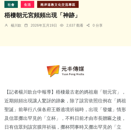
社會
生活
兩岸道教文化交流專區
梧棲朝元宮頻頻出現「神跡」
楊川欽
2026年五月19日
2,637 觀看
0 分享
【記者楊川欽台中報導】梧棲最古老的媽祖廟「朝元宮」，
近期頻頻出現讓人驚訝的跡象，除了該宮依照往例在「媽祖
聖誕」前舉行八保各府王爺遶境祈福時，出現「發爐」情形
及信眾擲出罕見的「立杯」，不料日前才由市長贈匾之後，
日有信眾到該宮膜拜祈福，擲杯問事時又擲出罕見的「立