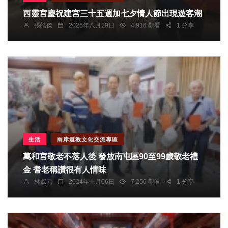
西靈宮慶祝建宮三十五週加七夕情人節出現遊客潮
張皓傑
2025年八月29日
4,916 觀看
1 分享
生活
兩岸道教文化交流專區
萬和宮敬老不落人後 發放南屯區90至99歲敬老禮
金 耆老稱讚很有人情味
林獻元
2024年十月06日
7,256 觀看
1 分享