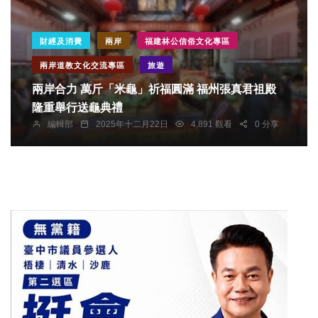
財經及消費
兩岸
福建林公信俗文化專區
兩岸道教文化交流專區
旅遊
兩岸合力 萬斤「米龜」祈福圓滿 福州張真君祖殿
隆重舉行送龜典禮
編輯部
2025年十二月22日
4,891 觀看
0 分享