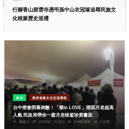
行腳香山碧雲寺憑弔孫中山衣冠塚追尋民族文
化根脈歷史巡禮
政治
兩岸道教文化交流專區
台中燈會閉幕倒數！「樂in LOVE」燈區月老超高
人氣 民政局帶你一窺月老移駕珍貴畫面
林獻元
2025年二月18日
5,445 觀看
1 分享