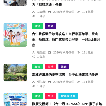
力「戰略溝通」任務
林獻元
2026年八月09日
194 觀看
1 分享
政治
旅遊
台中暑假親子放電攻略！自行車嘉年華、登山
王、熱氣球、熱門電影接力登場 一路玩到8月
底
張皓傑
2026年八月09日
121 觀看
1 分享
政治
生活
旅遊
森林與濱海的夏季涼感 台中山海露營消暑趣
張皓傑
2026年八月09日
174 觀看
1 分享
政治
生活
財經及消費
歡慶父親節！《台中通TCPASS》APP 攜手在地