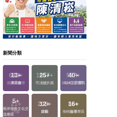
新聞分類
683
+
1957
+
597
+
416
+
戰
健康及醫療
生活
財經及消費
熱門
21
+
208
+
86
+
82
+
區
評論
運動
兩岸
影視