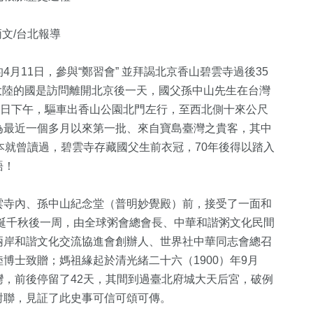
炳文/台北報導
月11日，參與“鄭習會” 並拜謁北京香山碧雲寺過後35
國大陸的國是訪問離開北京後一天，國父孫中山先生在台灣
6日下午，驅車出香山公園北門左行，至西北側十來公尺
為最近一個多月以來第一批、來自寶島臺灣之貴客，其中
本就曾讀過，碧雲寺存藏國父生前衣冠，70年後得以踏入
語！
826
+
13
+
25
+
40
+
雲寺內、孫中山紀念堂（普明妙覺殿）前，接受了一面和
俗文
綜合
演唱會
司法放大鏡
2024立委選
聖誕千秋後一周，由全球粥會總會長、中華和諧粥文化民間
兩岸和諧文化交流協進會創辦人、世界社中華同志會總召
博士致贈；媽祖緣起於清光緒二十六（1900）年9月
5
+
+
509
+
12
+
16
+
，前後停留了42天，其間到過臺北府城大天后宮，破例
兩岸佛教文化交
對聯，見証了此史事可信可頌可傳。
旅遊
綜藝
海峽論壇專
流專區