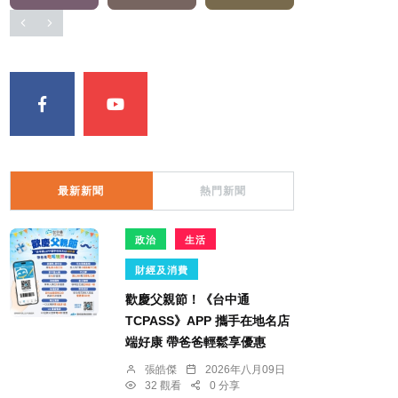
最新新聞
熱門新聞
政治
生活
財經及消費
歡慶父親節！《台中通
TCPASS》APP 攜手在地名店
端好康 帶爸爸輕鬆享優惠
張皓傑
2026年八月09日
32 觀看
0 分享