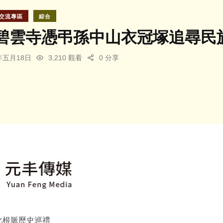
交流專區
綜合
碧雲寺憑弔孫中山衣冠塚追尋民
6年五月18日
3,210 觀看
0 分享
化根脈歷史巡禮