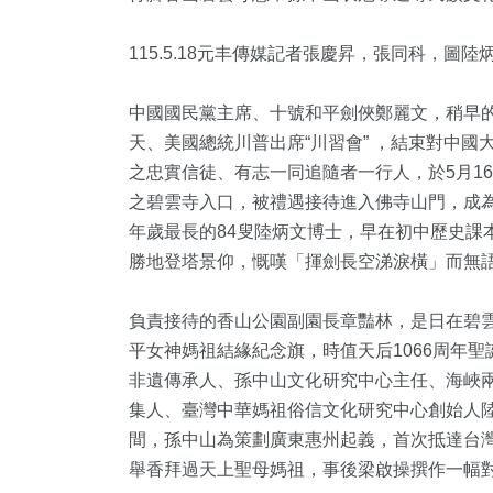
115.5.18元丰傳媒記者張慶昇，張同科，圖陸
中國國民黨主席、十號和平劍俠鄭麗文，稍早的4
天、美國總統川普出席“川習會” ，結束對中
之忠實信徒、有志一同追隨者一行人，於5月1
之碧雲寺入口，被禮遇接待進入佛寺山門，成
年歲最長的84叟陸炳文博士，早在初中歷史課
勝地登塔景仰，慨嘆「揮劍長空涕淚橫」而無
2
+
7
+
807
+
1
+
負責接待的香山公園副園長章豔林，是日在碧
福建林公信
食
文教
兩岸藝苑天地
平女神媽祖結緣紀念旗，時值天后1066周年
化專區
非遺傳承人、孫中山文化研究中心主任、海峽
集人、臺灣中華媽祖俗信文化研究中心創始人陸
1
+
1704
間，孫中山為策劃廣東惠州起義，首次抵達台灣
舉香拜過天上聖母媽祖，事後梁啟操撰作一幅
2023金鐘獎
社會