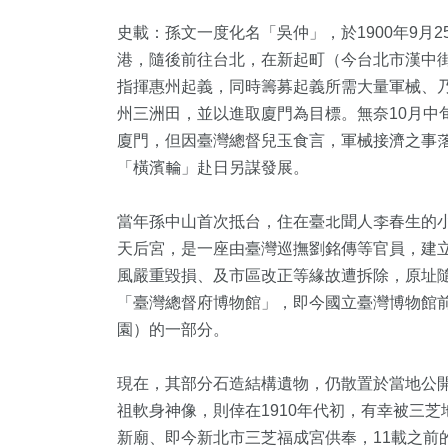
史載：孫文一度化名「吳仲」，於1900年9月
港，隨後前往台北，在新起町（今台北市漢中街
指揮惠州起義，同時籌募起義所需大量軍械、乃
州三洲田，並以進取廈門為目標。無奈10月中
廈門，但因臺灣總督兒玉食言，軍械接濟之事落
「橫濱輪」赴日另謀發展。
當年孫中山首次抵台，住在臺北聞人李春生的
天后宮，是一座由臺灣巡撫劉銘傳等官員，建立
風嚴重毀損、及市區改正等緣故遭拆除，原址
「臺灣總督府博物館」，即今國立臺灣博物館
園）的一部分。
現在，其部分石造結構遺物，仍散置於當地公
祖軟身神像，則倖在1910年代初，有幸被三
新廟、即今新北市三芝福成宮供奉，11載之前