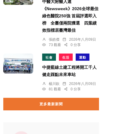
中醫大附醫入選
《Newsweek》2026全球最佳
綠色醫院250強 首屆評選即入
榜 全臺僅兩院獲選 四葉績
效指標居臺灣最佳
張皓傑
2026年八月09日
73 觀看
0 分享
社會
生活
運動
中捷藍線土建工程將開工千人
健走踩點未來車站
楊川欽
2026年八月09日
81 觀看
0 分享
更多最新新聞