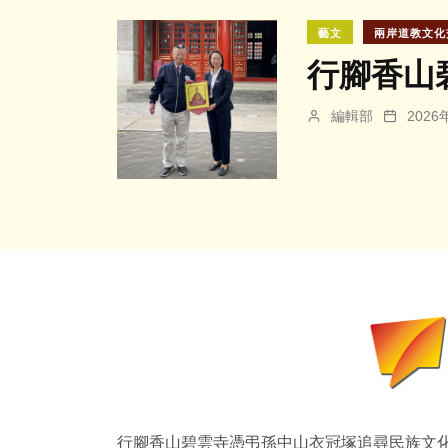
藝文
兩岸道教文化
行腳香山
編輯部
202
行腳香山碧雲寺憑弔孫中山衣冠塚追尋民族文