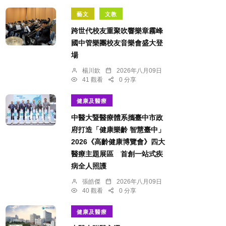
藝文
文教
跨世代校友重聚吹響樂章霧峰
國中管樂團校友音樂會盛大登
場
楊川欽
2026年八月09日
41 觀看
0 分享
健康及醫療
中醫大暨醫療體系攜臺中市政
府打造「健康樂齡 智慧臺中」
2026《高齡健康博覽會》四大
醫療主題展區 首創一站式疾
病全人照護
張皓傑
2026年八月09日
40 觀看
0 分享
健康及醫療