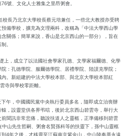
76號、文化人士雅集之里昂粥會。
首任校長乃北京大學校長蔡元培兼任，一些北大教授亦受聘
文預備學校，擴充為文理兩科，改稱為「中法大學西山學
包含關係；簡單來說，香山是北京西山的一部分），旨在
區制。
科基礎上，成立了以法國社會學家孔德、文學家福爾德、化學
學院：孔德學院、服爾德學院、居禮學院、陸謨克學院；
城內。新組建的中法大學校本部、與北京大學校本部紅
碧雲寺與學校零距離。
當天下午，中國國民黨中央執行委員多名，隨即成立治喪辦
行轅，設靈堂供各界弔唁，後於北京西山碧雲寺，舉行大
之前聞訊非常悲痛，聽說扶道人之靈柩，正準備移到碧雲
在中山先生哲嗣、粥會名賢孫科等的扶靈下，孫中山靈柩
直到4年之後，才移靈至江蘇南京紫金山，中山陵奉厝永遠