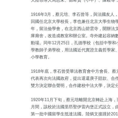
大陸領導人周恩來、鄧希賢（小平）、陳毅等
1916年3月，蔡元培、李石曾等，與法國友人，
回國任北京大學校長，李也兼任北京大學生物學教
年，留法儉學會，在北京西山碧雲寺，開辦法
庫廊舍，改造成教室和辦公室。寺外建起容納
動場。同年12月25日，孔德學校（包括中學
學教師子弟學校，用法國近代實證主義哲學家
小學教育。
1918年底，李石曾受華法教育會中方會長、蔡
代表再次向法國政府，提出退還庚子賠款、合
雙方決定聯合聲明，合作建校中法大學，決定
1920年11月下旬，蔡元培離開北京轉赴上海
月間，該校於法國里昂聖伊雷內堡正式設立，由
第一批中國留學生抵達法國。陸炳文接踵於20