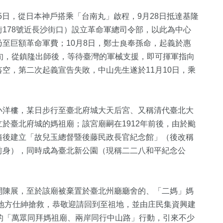
25日，從日本神戶搭乘「台南丸」啟程，9月28日抵達基隆
178號近長沙街口）設立革命軍總司令部，以此為中心
至巨額革命軍費；10月8日，鄭士良奉孫命，起義於惠
旬，從鎮隆出師後，等待臺灣的軍械支援，即可揮軍指向
空，第二次起義宣告失敗，中山先生遂於11月10日，乘
小洋樓，某日步行至臺北府城大天后宮、又稱清代臺北大
於臺北府城的媽祖廟；該宮廟嗣在1912年前後，由於颱
隨後建立「故兒玉總督暨後藤民政長官紀念館」（後改稱
前身），同時成為臺北新公園（現稱二二八和平紀念公
開陳展，至於該廟被棄置於臺北州廳廳舍的、「二媽」媽
芝地方仕紳搶救，恭敬迎請回到至祖地，並由庄民集資興建
的「萬眾同拜媽祖廟、兩岸同行中山路」行動，引來不少