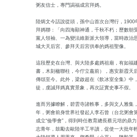
粥友信士，專門謁福成宮拜媽。
陸炳文今話說從頭，孫中山首次台灣行，190
拜媽聯：「向四海顯神通，千秋不朽；歷數朝
黨人領袖、一為變法維新派大領導，當時政治
城大天后宮、參拜天后宮供奉的媽祖聖像。
這段歷史在台灣、與大陸多處媽祖廟，有如福
書，木刻楹聯柱，今佇立龕前），惠安新霞天
傳頌至今。此外，梁啟超在《飲冰室全集》中
徒，虔誠拜媽真實景象，再次証實史事不假。
進而另據瞭解，碧雲寺諸軼事，多與文人雅集，
年，粥會前身世界社發起人李石曾（台北粥會
成立“儉學會”，得到時任教育總長蔡元培的鼎
志青年，鼓勵去歐陸半工半讀，促使一大批年