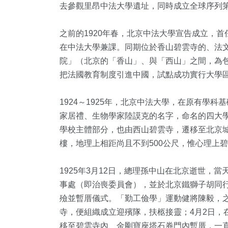
去參觀里昂中法大學遺址，同時成立全球序列第
之前的1920年春，北京中法大學宣告成立，
在中法大學兼課。同期位於香山碧雲寺的、法
院」（北京的「香山」、與「西山」之間，為
把法國教育制度引進中國，試點成功實行大學
1924～1925年，北京中法大學，在原有學
家居禮、生物學家陸謨克的名字，命名的四大
學校主體部分，也由西山碧雲寺，遷移至北京
樓，地理上相距尚且不到500公尺，惟心理上
1925年3月12日，總理孫中山在北京逝世，
事處（即治喪委員會），並於北京鐵獅子胡同
殮並暫厝儀式。「勤工儉學」運動健將陳毅，
寺，便組織成立迎殯隊，扶柩接靈；4月2日，
移至碧雲寺內、金剛寶座塔石券門內暫厝，一