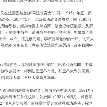
，他們都是如此學成歸來、蔚為國用之佼佼者代表。
又在法國巴黎創辦“華法教育會”。同（1916）年底，蔡
授。1917年5月，北京華法教育會成立。同（1917）
文預備學校。經與寺裡主持協商，該會把寺院配殿、及廚
數十人的學生宿舍，還將宿舍旁的一塊空地，整修成了運
和小學）成立。這是蔡元培、李石曾等創辦的一所、北京大
、孔德的名字命名，意在借鑒法國先進思想，改革我國中
元培等委託，專程赴法“運動退款”。巴黎和會期間，中國
作辦學的要求，得到法國里昂市長、和里昂大學的回應。
分由北京大學、里昂大學負責籌備。
，而後率團到法國考察教育，籌辦里昂中法大學。1921年7
吳稚暉出任首任校長，並於同（1921）年9月，吳親率
12年8月造訪法國，前往當地歷史古蹟尋幽訪勝時，特地