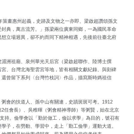
0年策畫惠州起義，史跡及文物之一亦即、梁啟超讚頌孫文
受封典，萬古流芳。」孫梁兩位廣東同鄉，一為國民革命
思想立場迥異，卻不約而同下精神相遇，先後前往臺北府
建湄洲祖廟、泉州華光天后宮（梁啟超聯作、陸博士撰
后宮、台灣北海聖雲宮等地，皆有相關文獻紀錄、與刻碑
，還曾留下系列〈台灣竹枝詞〉作品，描寫斯時媽祖信
粥會的扶道人、孫中山有關連，史蹟斑斑可考。1912
第2任會長）、吳稚暉（粥會精神導師）等粥賢，始在北京
力支持。儉學會以「勤於做工，儉以求學」為目的，號召有
輕學子，在勞動、學習中，走上「勤工儉學」運動大道。