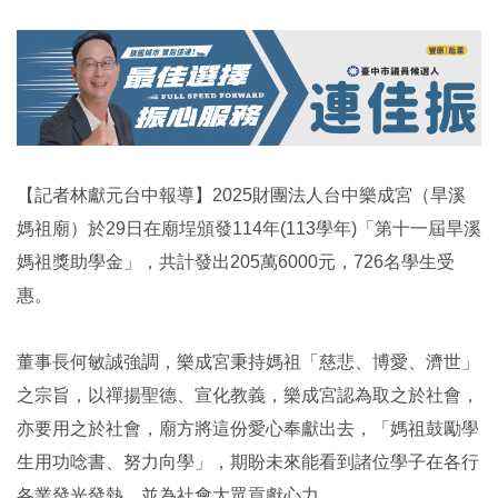
【記者林獻元台中報導】2025財團法人台中樂成宮（旱溪
媽祖廟）於29日在廟埕頒發114年(113學年)「第十一屆旱溪
媽祖獎助學金」，共計發出205萬6000元，726名學生受
惠。
董事長何敏誠強調，樂成宮秉持媽祖「慈悲、博愛、濟世」
之宗旨，以禪揚聖德、宣化教義，樂成宮認為取之於社會，
亦要用之於社會，廟方將這份愛心奉獻出去，「媽祖鼓勵學
生用功唸書、努力向學」，期盼未來能看到諸位學子在各行
各業發光發熱，並為社會大眾貢獻心力。