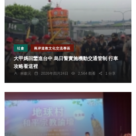
社會
兩岸道教文化交流專區
大甲媽回鑾進台中 烏日警實施機動交通管制 行車
攻略看這裡
林獻元
2026年四月24日
2,564 觀看
1 分享