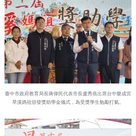
臺中市政府教育局長蔣偉民代表市長盧秀燕出席台中樂成宮
旱溪媽祖頒發獎助學金儀式，為受獎學生勉勵打氣。