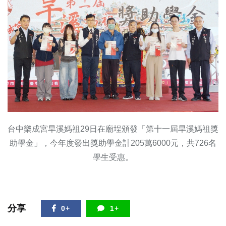
台中樂成宮旱溪媽祖29日在廟埕頒發「第十一屆旱溪媽祖獎
助學金」，今年度發出獎助學金計205萬6000元，共726名
學生受惠。
分享
0+
1+