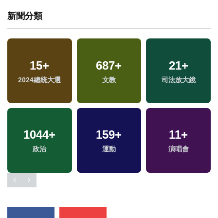
新聞分類
15
+
687
+
21
+
2024總統大選
文教
司法放大鏡
1044
+
159
+
11
+
專
政治
運動
演唱會