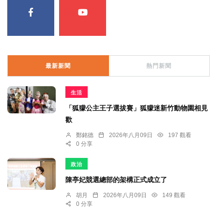
最新新聞
熱門新聞
生活
「狐獴公主王子選拔賽」狐獴迷新竹動物園相見
歡
鄭銘德
2026年八月09日
197 觀看
0 分享
政治
陳亭妃競選總部的架構正式成立了
胡月
2026年八月09日
149 觀看
0 分享