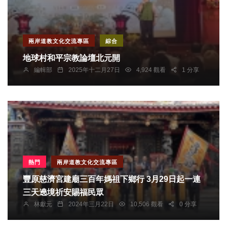
兩岸道教文化交流專區
綜合
地球村和平宗教論壇北元開
編輯部
2025年十二月27日
4,924 觀看
1 分享
熱門
兩岸道教文化交流專區
豐原慈濟宮建廟三百年媽祖下鄉行 3月29日起一連
三天遶境祈安賜福民眾
林獻元
2024年三月22日
10,506 觀看
0 分享