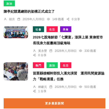
政治
陳亭妃競選總部的架構正式成立了
胡月
2026年八月09日
149 觀看
0 分享
社會
生活
美食
2026七股海鮮節「七寶宴」澎湃上菜 黃偉哲市
長現身力挺臺南頂級海味
黃永豐
2026年八月09日
330 觀看
0 分享
熱門
政治
生活
苗栗縣後輔幹部投入漢光演習 運用民間資源協
力「戰略溝通」任務
林獻元
2026年八月09日
503 觀看
1 分享
更多最新新聞