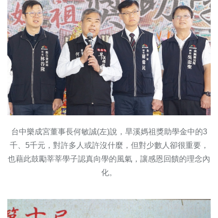
台中樂成宮董事長何敏誠(左)說，旱溪媽祖獎助學金中的3
千、5千元，對許多人或許沒什麼，但對少數人卻很重要，
也藉此鼓勵莘莘學子認真向學的風氣，讓感恩回饋的理念內
化。