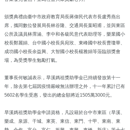
頒獎典禮由臺中市政府教育局長蔣偉民代表市長盧秀燕出
席，攜同數位發展局長林谷隆、交通局長葉昭甫，並與東區
公所及議員林霈涵、李中和各級民意代表助理等，樂業國小
校長鄭麗娟、台中國小校長吳宛玫、東峰國中校長曹瓊華、
成功國小校長余益興、大智國小校長楊雅娟等蒞臨頒獎會
場，為受獎學生勉勵打氣。
董事長何敏誠表示，旱溪媽祖獎助學金已持續發放第十一
年，除去第七屆因疫情嚴峻無法辦理之外，十一年累計已有
5602名學生受惠，發出的總金額將近1505萬3000元。
旱溪媽祖獎助學金申請資格，凡設籍於台中市東區（旱溪、
樂成、泉源、干城、東英、東信、東門、十甲、東南、東
勢、合作、富台、富仁、振興、東興、東橋、新庄）等十七