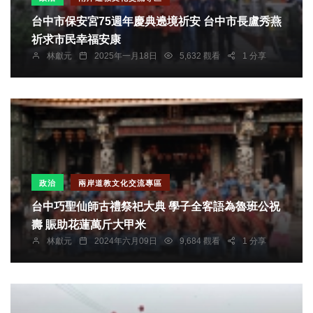
台中市保安宮75週年慶典遶境祈安 台中市長盧秀燕
祈求市民幸福安康
林獻元
2025年一月18日
5,632 觀看
1 分享
政治
兩岸道教文化交流專區
台中巧聖仙師古禮祭祀大典 學子全客語為魯班公祝
壽 賑助花蓮萬斤大甲米
林獻元
2024年六月09日
9,684 觀看
1 分享