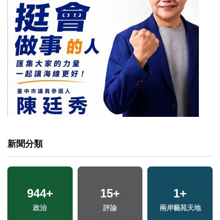
新聞分類
944
+
15
+
1
+
兩
政治
評論
兩岸藝苑天地
區