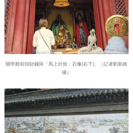
關帝殿前招財錢與「馬上封侯」石像(右下)。（記者劉新維
攝）