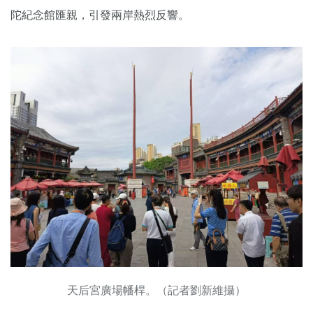
陀紀念館匯親，引發兩岸熱烈反響。
天后宮廣場幡桿。（記者劉新維攝）