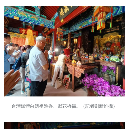
台灣媒體向媽祖進香、獻花祈福。（記者劉新維攝）