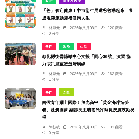
政治
健康及醫療
「爸」氣迎健康！中市衛生局邀爸爸動起來 養
成規律運動迎接健康人生
林獻元
2026年八月08日
120 觀看
0 分享
熱門
政治
生活
彰化縣後備輔導中心支援「同心36號」演習 協
力假訊息蒐證澄清演練
林獻元
2026年八月08日
162 觀看
1 分享
熱門
文教
南投青年躍上國際！旭光高中「黃金海岸造夢
者」赴澳圓夢 副縣長王瑞德代許縣長授旗鼓勵祝
福
陳朝枝
2026年八月08日
132 觀看
0 分享