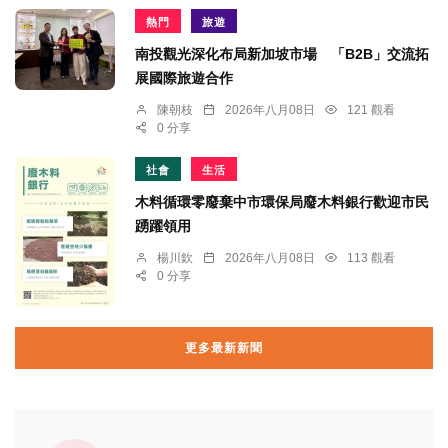
熱門
旅遊
南投觀光深化布局新加坡市場 「B2B」交流拓
展國際旅遊合作
陳朝枝
2026年八月08日
121 觀看
0 分享
社會
生活
木料循環零廢棄中市環保局廢木料銀行歡迎市民
踴躍領用
楊川欽
2026年八月08日
113 觀看
0 分享
更多最新新聞