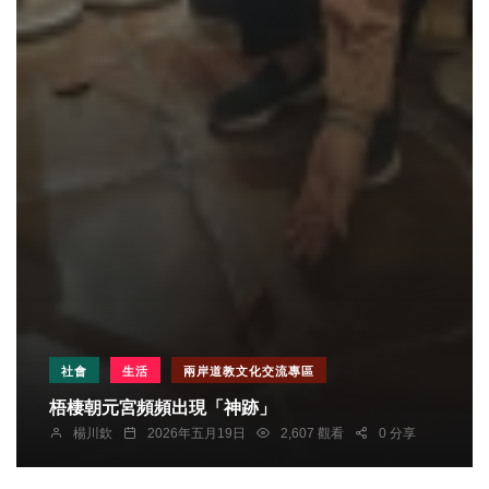
社會
生活
兩岸道教文化交流專區
梧棲朝元宮頻頻出現「神跡」
楊川欽
2026年五月19日
2,607 觀看
0 分享