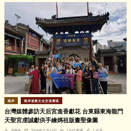
兩岸
兩岸道教文化交流專區
台灣媒體參訪天后宮進香獻花 台東縣東海龍門
天聖宮虔誠獻供手繪媽祖版畫聖像圖
洪阿冬
2024年九月13日
7,632 觀看
1 分享