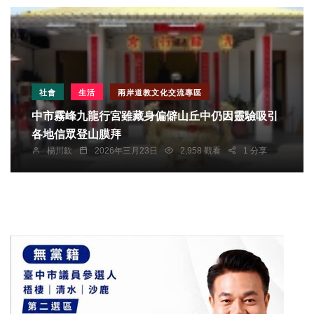
社會
生活
兩岸道教文化交流專區
中市霧峰九龍行宮雖藏身偏僻山丘中仍因靈驗吸引
各地信眾登山膜拜
楊川欽
2026年三月23日
2,958 觀看
1 分享