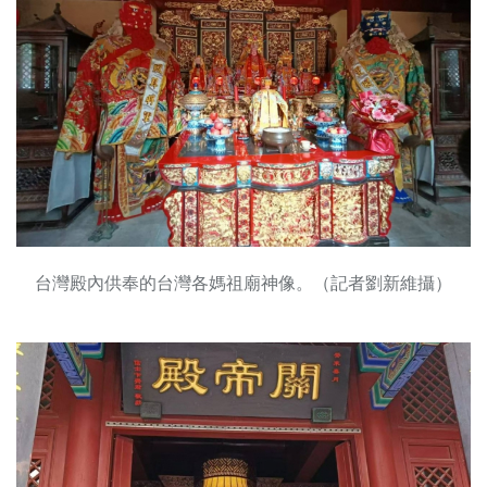
台灣殿內供奉的台灣各媽祖廟神像。（記者劉新維攝）