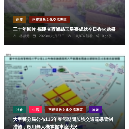
兩岸
兩岸道教文化交流專區
三十年回眸 福建省霞浦縣玉皇臺成就今日香火鼎盛
林獻元
2023年六月27日
10,874 觀看
0 分享
社會
生活
兩岸道教文化交流專區
旅遊
大甲警分局公布115年春節期間加強交通疏導管制
措施，啟用無人機掌握車流狀況