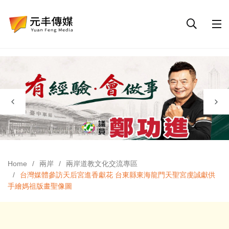
Home
兩岸
兩岸道教文化交流專區
台灣媒體參訪天后宮進香獻花 台東縣東海龍門天聖宮虔誠獻供
手繪媽祖版畫聖像圖