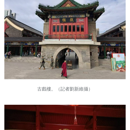
古戲樓。（記者劉新維攝）