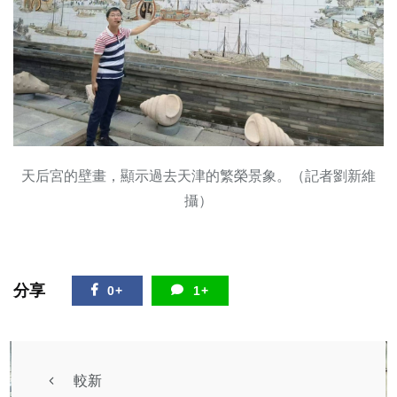
天后宮的壁畫，顯示過去天津的繁榮景象。（記者劉新維
攝）
分享
0+
1+
較新