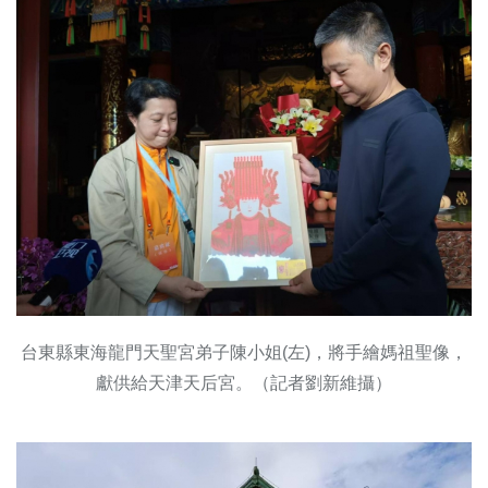
台東縣東海龍門天聖宮弟子陳小姐(左)，將手繪媽祖聖像，
獻供給天津天后宮。（記者劉新維攝）