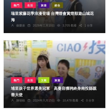
熱門
生活
旅遊
綜合
瑞里紫藤花季浪漫登場 台灣燈會賞燈順遊山城花
海
蘇榮泉
2026年三月10日
3,705 觀看
1 分享
熱門
生活
文教
旅遊
埔里孩子世界選美冠軍 高曼容獲聘終身南投縣親
善大使
陳朝枝
2024年六月15日
10,478 觀看
0 分享