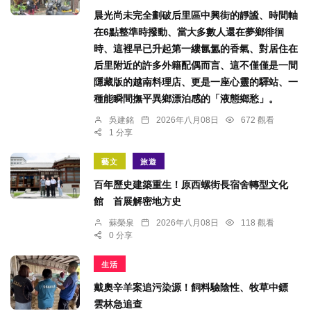
晨光尚未完全劃破后里區中興街的靜謐、時間軸
在6點整準時撥動、當大多數人還在夢鄉徘徊
時、這裡早已升起第一縷氤氳的香氣、對居住在
后里附近的許多外籍配偶而言、這不僅僅是一間
隱藏版的越南料理店、更是一座心靈的驛站、一
種能瞬間撫平異鄉漂泊感的「液態鄉愁」。
吳建銘
2026年八月08日
672 觀看
1 分享
藝文
旅遊
百年歷史建築重生！原西螺街長宿舍轉型文化
館 首展解密地方史
蘇榮泉
2026年八月08日
118 觀看
0 分享
生活
戴奧辛羊案追污染源！飼料驗陰性、牧草中鏢
雲林急追查