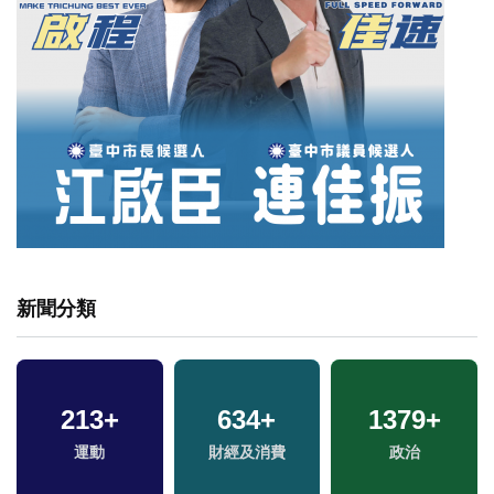
新聞分類
213
+
634
+
1379
+
運動
財經及消費
政治