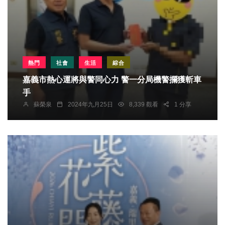
熱門
社會
生活
綜合
嘉義市熱心運將與警同心力 警一分局機警攔獲斬車
手
蘇榮泉
2024年九月25日
8,339 觀看
1 分享