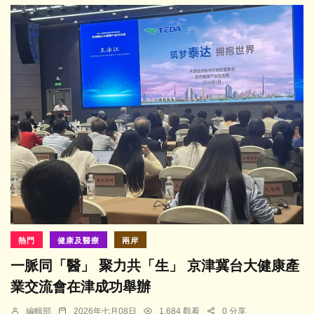
熱門
健康及醫療
兩岸
一脈同「醫」 聚力共「生」 京津冀台大健康產
業交流會在津成功舉辦
編輯部
2026年七月08日
1,684 觀看
0 分享