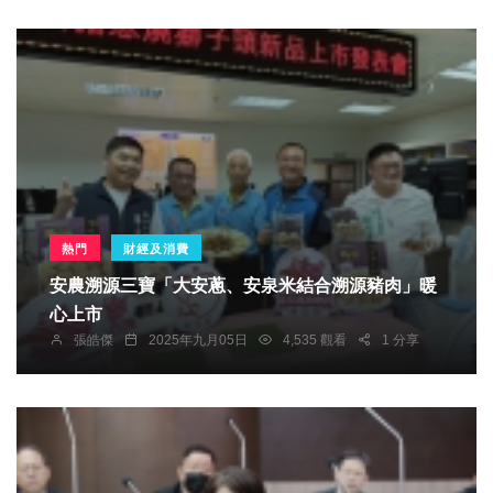
熱門
財經及消費
安農溯源三寶「大安蔥、安泉米結合溯源豬肉」暖
心上市
張皓傑
2025年九月05日
4,535 觀看
1 分享