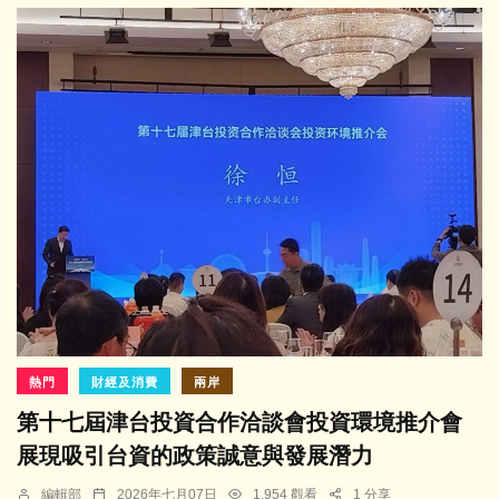
熱門
財經及消費
兩岸
第十七屆津台投資合作洽談會投資環境推介會
展現吸引台資的政策誠意與發展潛力
編輯部
2026年七月07日
1,954 觀看
1 分享