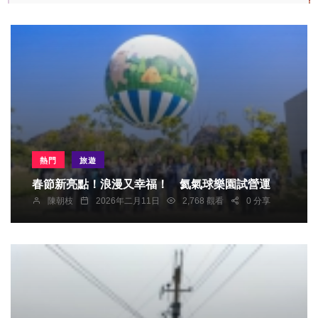
熱門
旅遊
春節新亮點！浪漫又幸福！ 氦氣球樂園試營運
陳朝枝
2026年二月11日
2,768 觀看
0 分享