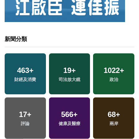
新聞分類
463
+
19
+
1022
+
專
財經及消費
司法放大鏡
政治
17
+
566
+
68
+
評論
健康及醫療
兩岸