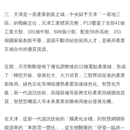
三、天津是一座產業創新之城：中央賦予天津「一基地三
區」的戰略定位，天津工業體系完整，P13覆蓋了全部41個
工業大類、191個中類、606個小類。配套56所高校、151
個國家級創新平臺，源源不斷供給技術與人才，是兩岸產業
互補合作的優質資源。
近期，天市剛剛發佈了優化調整後的12條重點產業鏈，形成
了「轉型升級、發展壯大、大力培育」三類齊頭並進的產業
新格局。綠色石化等傳統優勢產業加速綠色化、智慧化升
級；新一代資訊技術、高端裝備等新興支柱產業持續擴規提
質，智慧型機器人等未來產業前瞻佈局搶佔發展先機。
在天津，從新一代資訊技術的「國產化全棧」到智慧網聯新
能源車的「車路雲一體化」，從生物醫藥的「研發—臨床—