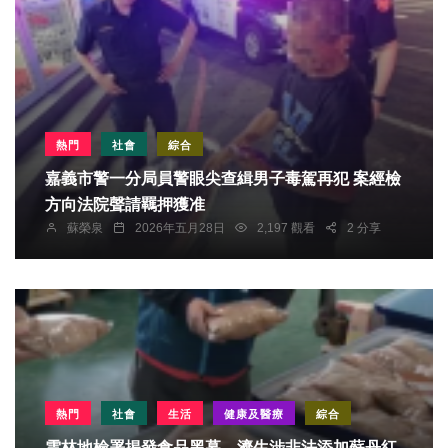
熱門
社會
綜合
嘉義市警一分局員警眼尖查緝男子毒駕再犯 案經檢
方向法院聲請羈押獲准
蘇榮泉
2026年五月28日
2,197 觀看
2 分享
熱門
社會
生活
健康及醫療
綜合
雲林地檢署揭發食品黑幕 濟生涉非法添加蘇丹紅