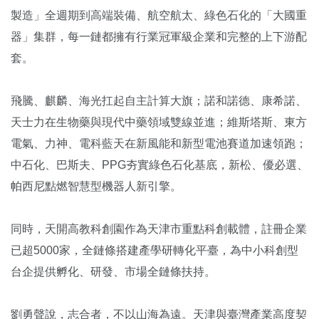
製造」全週期到高端裝備、航空航太、綠色石化的「大國重
器」集群，每一鏈都擁有行業冠軍級企業和完整的上下游配
套。
飛騰、麒麟、海光扛起自主計算大旗；諾和諾德、康希諾、
天士力在生物藥與現代中藥領域雙線並進；維斯塔斯、東方
電氣、力神、電科藍天在新風能和新型電池賽道加速領跑；
中石化、巴斯夫、PPG夯實綠色石化基底，新松、優必選、
帕西尼點燃智慧型機器人新引擎。
同時，天開高教科創園作為天津市重點科創載體，註冊企業
已超5000家，全鏈條搭建產學研轉化平臺，為中小科創型
台企提供孵化、研發、市場全鏈條扶持。
劉勇聲說，志合者，不以山海為遠。天津與臺灣產業高度契