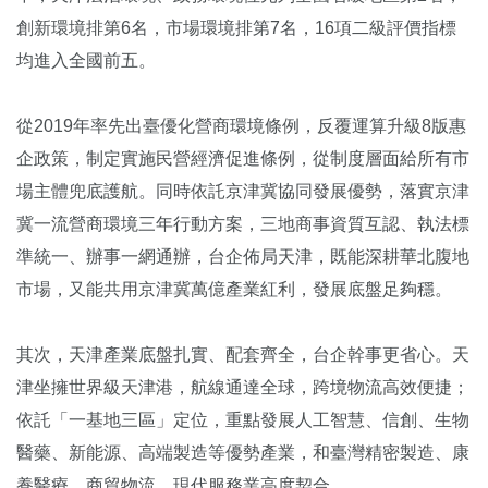
創新環境排第6名，市場環境排第7名，16項二級評價指標
均進入全國前五。
從2019年率先出臺優化營商環境條例，反覆運算升級8版惠
企政策，制定實施民營經濟促進條例，從制度層面給所有市
場主體兜底護航。同時依託京津冀協同發展優勢，落實京津
冀一流營商環境三年行動方案，三地商事資質互認、執法標
準統一、辦事一網通辦，台企佈局天津，既能深耕華北腹地
市場，又能共用京津冀萬億產業紅利，發展底盤足夠穩。
其次，天津產業底盤扎實、配套齊全，台企幹事更省心。天
津坐擁世界級天津港，航線通達全球，跨境物流高效便捷；
依託「一基地三區」定位，重點發展人工智慧、信創、生物
醫藥、新能源、高端製造等優勢產業，和臺灣精密製造、康
養醫療、商貿物流、現代服務業高度契合。