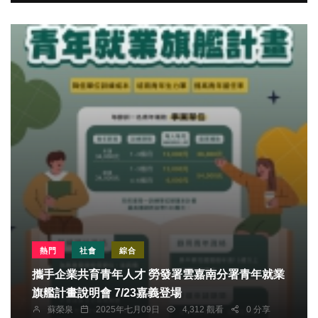
熱門
社會
綜合
攜手企業共育青年人才 勞發署雲嘉南分署青年就業
旗艦計畫說明會 7/23嘉義登場
蘇榮泉
2025年七月09日
4,312 觀看
0 分享