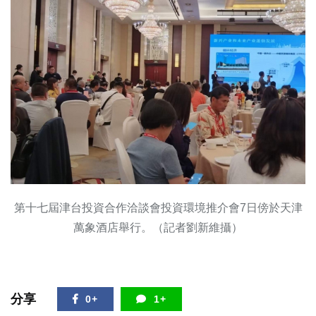
第十七屆津台投資合作洽談會投資環境推介會7日傍於天津
萬象酒店舉行。（記者劉新維攝）
分享
0+
1+