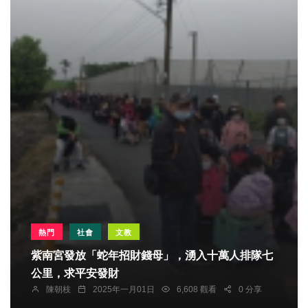
熱門
社會
文教
紫南宮發放「蛇年招財錢母」，湧入十萬人排隊七
公里，求平安發財
陳朝枝
2025年一月01日
6,608 觀看
0 分享