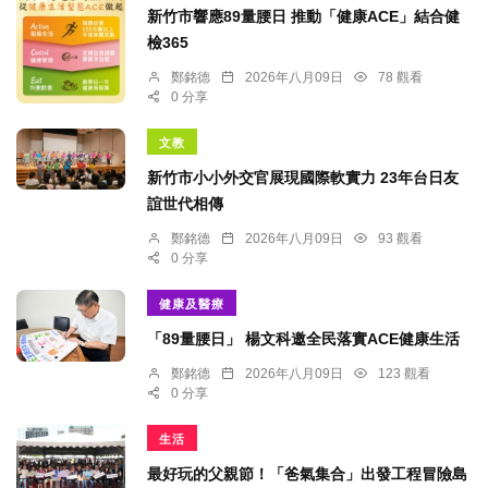
新竹市響應89量腰日 推動「健康ACE」結合健
檢365
鄭銘德
2026年八月09日
78 觀看
0 分享
文教
新竹市小小外交官展現國際軟實力 23年台日友
誼世代相傳
鄭銘德
2026年八月09日
93 觀看
0 分享
健康及醫療
「89量腰日」 楊文科邀全民落實ACE健康生活
鄭銘德
2026年八月09日
123 觀看
0 分享
生活
最好玩的父親節！「爸氣集合」出發工程冒險島