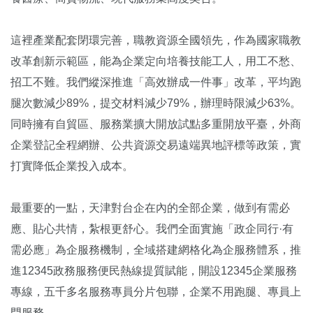
這裡產業配套閉環完善，職教資源全國領先，作為國家職教
改革創新示範區，能為企業定向培養技能工人，用工不愁、
招工不難。我們縱深推進「高效辦成一件事」改革，平均跑
腿次數減少89%，提交材料減少79%，辦理時限減少63%。
同時擁有自貿區、服務業擴大開放試點多重開放平臺，外商
企業登記全程網辦、公共資源交易遠端異地評標等政策，實
打實降低企業投入成本。
最重要的一點，天津對台企在內的全部企業，做到有需必
應、貼心共情，紮根更舒心。我們全面實施「政企同行·有
需必應」為企服務機制，全域搭建網格化為企服務體系，推
進12345政務服務便民熱線提質賦能，開設12345企業服務
專線，五千多名服務專員分片包聯，企業不用跑腿、專員上
門服務。