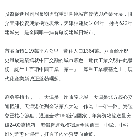
投資促進局副局長劉勇聲重點圍繞城市優勢與產業發展，推
介天津投資興業機遇表示，天津始建於1404年，擁有622年
建城史，是全國唯一擁有確切建城日城市。
市域面積1.19萬平方公里，常住人口1364萬。八百餘座歷
史風貌建築鑄就中西交融的城市底色，近代工業文明在此發
軔，誕生上百項中國工業「第一」，厚重工業根基之上，現
代化產業新城正蓬勃崛起。
劉勇聲指出，一、天津是一座通達之城：天津是北方核心交
通樞紐。天津港位列全球第八大港，作為「一帶一路」海陸
交匯核心節點，通達全球180餘個國家，年集裝箱輸送量突
破2400萬標箱，海鐵聯運規模穩居全國前三，中歐、中亞
班列常態化運行，打通了內外貿雙向通道。