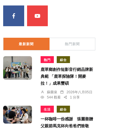
最新新聞
熱門新聞
熱門
綜合
鹿草鄉創作短影音行銷品牌新
典範 「鹿草探險隊！開麥
拉！」成果豐碩
蘇榮泉
2026年八月05日
544 觀看
1 分享
生活
綜合
一杯咖啡一份感謝 張麗善贈
父親節馬克杯向爸爸們致敬