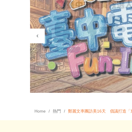
Home
熱門
鄭麗文率團訪美16天 倡議打造「