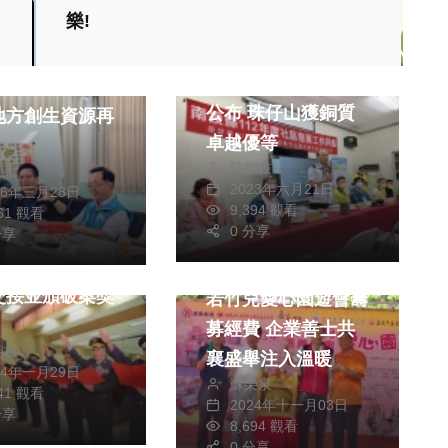
熱門
社會
生活
樂!
生活
南投縣社區評鑑成績
鄉整合提案強化
公布 珠仔山獲銅質
地方創生資源再
卓越優等
陳朝枝
榮泉
2023年六月21日
26年三月28日
文教
9,394 觀看
361 觀看
熱門
社會
0 分享
分享
許淑華主持警分
生活
綜合
交接並頒破案獎
若竹兒愛心園遊會籌
募經費 企業善士共
朝枝
襄盛舉注入溫暖
24年一月29日
蘇榮泉
941 觀看
2024年十一月03日
分享
8,694 觀看
0 分享