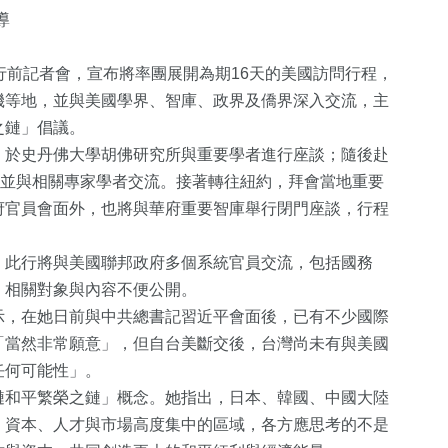
導
行前記者會，宣布將率團展開為期16天的美國訪問行程，
磯等地，並與美國學界、智庫、政界及僑界深入交流，主
之鏈」倡議。
，於史丹佛大學胡佛研究所與重要學者進行座談；隨後赴
，並與相關專家學者交流。接著轉往紐約，拜會當地重要
府官員會面外，也將與華府重要智庫舉行閉門座談，行程
1
+
+
10
+
17
+
0
+
福建林公信俗文
療
司法放大鏡
2024立委選戰
2023金鐘獎
，此行將與美國聯邦政府多個系統官員交流，包括國務
化專區
，相關對象與內容不便公開。
示，在她日前與中共總書記習近平會面後，已有不少國際
22
+
42
+
6
+
147
+
「當然非常願意」，但自台美斷交後，台灣尚未有與美國
兩岸道教文化交
天地
美食
演唱會
藝文
任何可能性」。
流專區
鏈和平繁榮之鏈」概念。她指出，日本、韓國、中國大陸
、資本、人才與市場高度集中的區域，各方應思考的不是