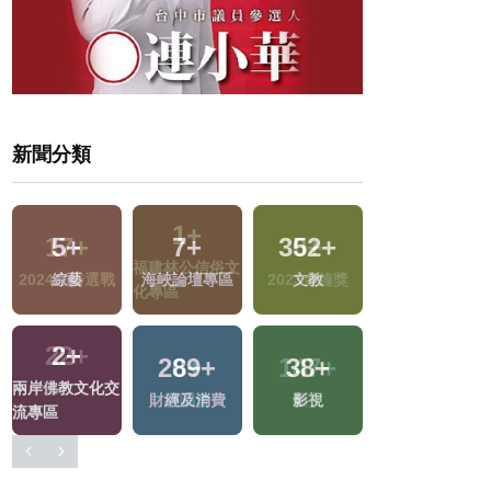
新聞分類
5
+
7
+
352
+
214
+
綜藝
海峽論壇專區
文教
旅遊
2
+
289
+
38
+
兩岸佛教文化交
財經及消費
影視
流專區