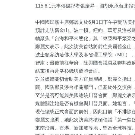
115.6.1元丰傳媒記者張慶昇，圖胡永承台北報
中國國民黨主席鄭麗文於6月1日下午召開訪美
預計走訪舊金山、波士頓、紐約、華府及洛杉
軸聚焦「台海和平常態化」與「東亞和平繁榮
鄭麗文表示，此次訪美首站將前往美國舊金山
波士頓參訪哈佛大學及麻省理工學院（MIT）
智庫；最後前往華府，除與國會議員及聯邦政
3
+
87
+
716
+
361
+
298
結束後再赴洛杉磯與僑胞會面。
治
運動
社會
綜合
健康及醫
對於媒體關切會晤美方官員層級，鄭麗文指出
院、國防部及涉台相關部門，但基於外交慣例
至於是否可能與美國總統川普會面，鄭麗文表
0
+
947
+
8
+
10
+
0
+
媒體關注她是否有機會與川普見面。她坦言，
門
生活
2024總統大選
評論
兩岸藝苑
現任總統正式會面的前例，因此目前「不排除
鄭麗文強調，她此次訪美將積極倡議「第一島
東南沿海、香港、新加坡等地，皆為全球科技