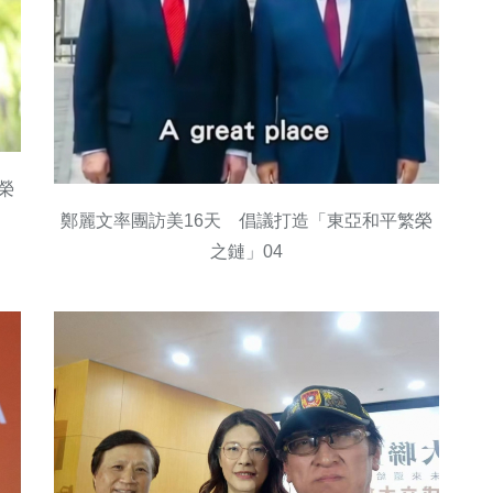
榮
鄭麗文率團訪美16天 倡議打造「東亞和平繁榮
之鏈」04