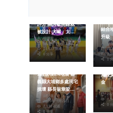
熱門
影視
綜合
綜合
沒有裁判 觀眾無情
鹿草
評分 關詩敏開錄就
結合
被設計 大喊：太可
升級
楊珊雯
怕了！好想躲起來
蘇
2023年十一月27日
林襄被當作假想敵
20
14,637 觀看
熱門
3,
坦承有壓力
0 分享
熱門
社會
綜合
1 
生活
綜合
縣長
121規模6.4地震 嘉
局長
義縣大埔鄉多處民宅
金
陳
損壞 縣長翁章梁深
20
蘇榮泉
入災區勘災
7,
2025年一月21日
0 
7,138 觀看
0 分享