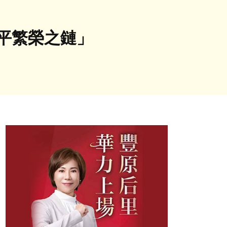
平繁榮之鏈」