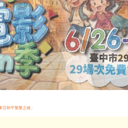
東亞和平繁榮之鏈」