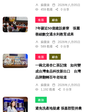
蘇榮泉
2026年八月05日
459 觀看
0 分享
生活
綜合
7年砸近50億建設麥寮 張麗
善細數交通水利教育成果
蘇榮泉
2026年八月05日
589 觀看
0 分享
生活
綜合
一碗北港杏仁茶記憶 如何變
成台灣食品科技新出口 台灣
品牌翻轉百年老味道
蘇榮泉
2026年八月05日
1,192 觀看
0 分享
政治
避免洗產地疑慮 張嘉郡堅持農