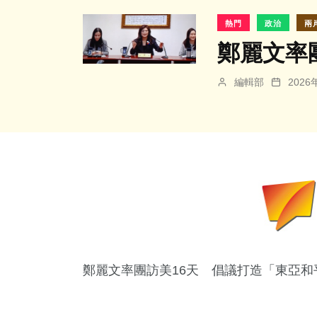
熱門
政治
兩
鄭麗文率
編輯部
202
鄭麗文率團訪美16天 倡議打造「東亞和