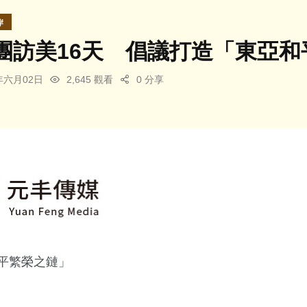
岸
團訪美16天 倡議打造「東亞和
6年六月02日
2,645 觀看
0 分享
平繁榮之鏈」