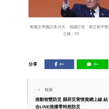
鄭麗文率團訪美16天 倡議打造「東亞和平繁
之鏈」03
分享
0+
0+
較新
推動智慧防災 縣府災害情資網上線 結
合LINE推播零時差防災
熱門
生活