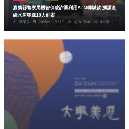
嘉義縣警察局機智偵破詐團利用ATM轉贓款 溯源查
緝水房犯嫌10人到案
蘇榮泉
2026年二月24日
3,181 觀看
0 分享