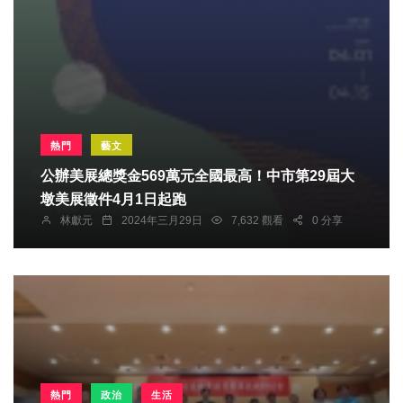
熱門
藝文
公辦美展總獎金569萬元全國最高！中市第29屆大
墩美展徵件4月1日起跑
林獻元
2024年三月29日
7,632 觀看
0 分享
熱門
政治
生活