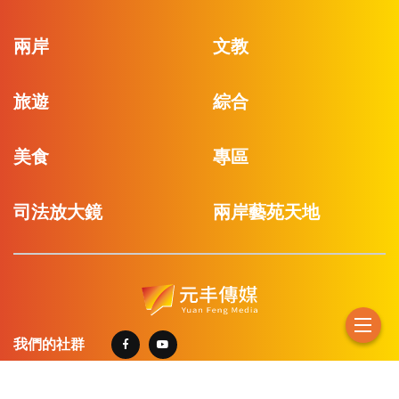
兩岸
文教
旅遊
綜合
美食
專區
司法放大鏡
兩岸藝苑天地
我們的社群