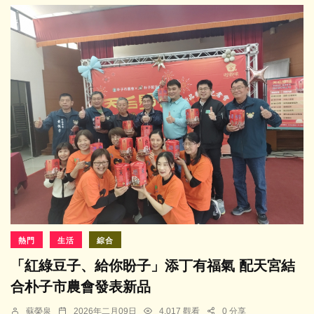
熱門
生活
綜合
「紅綠豆子、給你盼子」添丁有福氣 配天宮結
合朴子市農會發表新品
蘇榮泉
2026年二月09日
4,017 觀看
0 分享