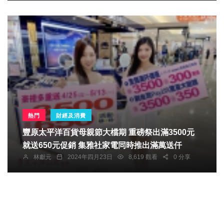
熱門
財經及消費
豐原太平洋百貨母親節大檔期 重磅祭出滿3500元
就送650元促銷 集雅社家電同時推出滿萬送仟
林獻元
2024年四月23日
8,619 觀看
0 分享