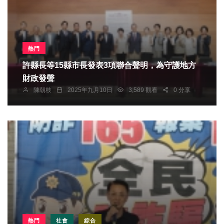
熱門
許縣長等15縣市長發表3項聯合聲明，為守護地方
財政發聲
陳朝枝
2025年九月10日
3,589 觀看
0 分享
熱門
社會
綜合