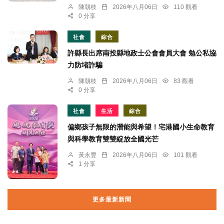
陳朝枝
2026年八月06日
110 觀看
0 分享
社會
綜合
許縣長出席南投縣地政士公會會員大會 勉公私協
力防堵詐騙
陳朝枝
2026年八月06日
83 觀看
0 分享
社會
生活
綜合
偏鄉孩子無限的潛能與希望！宅港國小生命教育
與科學教育雙雙綻放全國光芒
黃永豐
2026年八月06日
101 觀看
1 分享
更多最新新聞