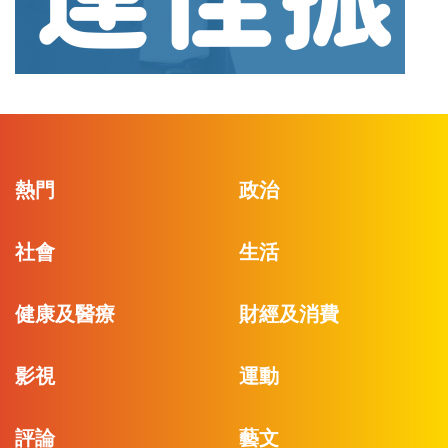
熱門
政治
社會
生活
健康及醫療
財經及消費
影視
運動
評論
藝文