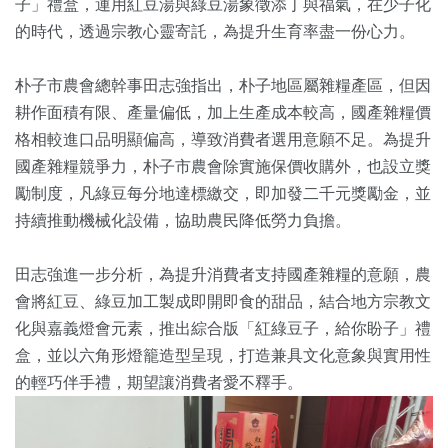
子」禮盒，運用紅豆湯與綠豆湯象徵添丁與福氣，在少子化
的時代，透過宗教心靈寄託，為提升生育率盡一份心力。
朴子市農會總幹事田志強指出，朴子地區屬雜糧產區，但因
耕作面積有限、產量偏低，加上生產成本較高，國產雜糧價
格相較進口品明顯偏高，導致消費者選用意願不足。為提升
國產雜糧競爭力，朴子市農會除實施保價收購外，也設立獎
勵制度，凡綠豆每分地達標繳交，即加發二千元獎勵金，並
持續推動機械化設備，協助農民降低勞力負擔。
田志強進一步分析，為提升消費者支持國產雜糧的意願，農
會將紅豆、綠豆加工製成即開即食的甜品，結合地方宗教文
化與嘉義燈會元素，推出綜合版「紅綠豆子，給你盼子」禮
盒，並以六角形燈籠造型呈現，打造兼具文化意象與實用性
的輕巧伴手禮，期望讓消費者愛不釋手。