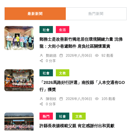
最新新聞
熱門新聞
社會
生活
郵務士是改善新竹獨老居住環境關鍵力量 沈佛
龍：大街小巷遞郵件 肩負社區關懷重責
鄭銘德
2026年八月06日
92 觀看
0 分享
社會
文教
「2026馬路好行評選」南投縣「人本交通有GO
行」獲獎
陳朝枝
2026年八月06日
105 觀看
0 分享
熱門
社會
文教
許縣長表揚模範父親 肯定感謝付出和貢獻