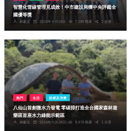
智慧化管線管理見成效！中市建設局獲中央評鑑全
國優等獎
林獻元
2024年十月18日
7,288 觀看
1 分享
熱門
生活
財經及消費
八仙山首創微水力發電 零碳排打造全台國家森林遊
樂區首座水力綠能示範區
林獻元
2024年六月28日
9,478 觀看
1 分享