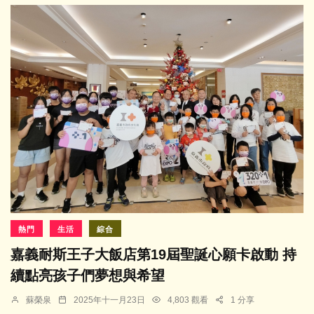
熱門
生活
綜合
嘉義耐斯王子大飯店第19屆聖誕心願卡啟動 持
續點亮孩子們夢想與希望
蘇榮泉
2025年十一月23日
4,803 觀看
1 分享