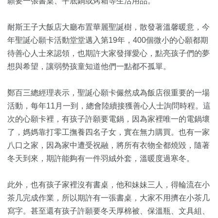
願要一張書桌、平底鍋或烤箱等生活用品。
耐斯王子大飯店大廳布置華麗聖誕樹，散發著溫馨暖意，今
年聖誕心願卡活動堂堂邁入第19年，400個微小的心願都期
待善心人士來認領，也期許大家發揮愛心，
點亮孩子們的夢
想與希望，讓弱勢孩童知道他們一點都不孤單。
鄭百三總經理表示，聖誕心願卡儼然成為飯店很重要的一場
活動，
每年11月一到，總會陸續接獲善心人士詢問時程。
這
次的心願卡裡，有孩子許願要電鍋，因為家裡唯一的電鍋壞
了，
媽媽靠打零工撫養四名子女，實在無力購買。也有一家
八口之家，
因為家中遭受祝融，將所有衣物全都燒毀，隨著
冬天到來，
期許能夠有一件羽絨外套，溫暖度過寒冬。
此外，
也有孩子家裡沒有書桌，他和妹妹三人，得輪流在小
茶几完成作業，
所以期許有一張書桌，大家不用擠在小茶几
寫字。
甚至還有孩子許願要冬天厚棉被、保溫瓶、文具組、