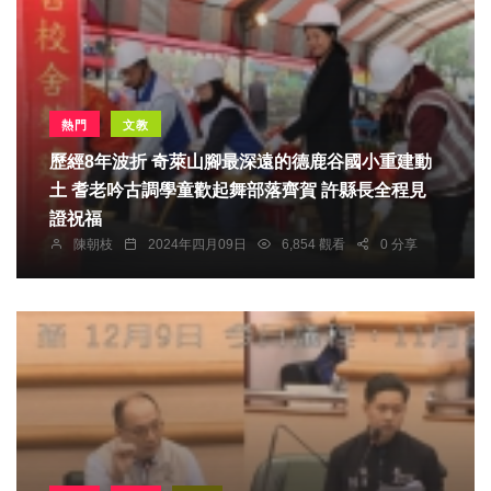
熱門
文教
歷經8年波折 奇萊山腳最深遠的德鹿谷國小重建動
土 耆老吟古調學童歡起舞部落齊賀 許縣長全程見
證祝福
陳朝枝
2024年四月09日
6,854 觀看
0 分享