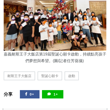
嘉義耐斯王子大飯店第19屆聖誕心願卡啟動，持續點亮孩子
們夢想與希望
。(圖/記者任芳葵攝)
耐斯王子大飯店
聖誕心願卡
啟動
分享
0+
1+