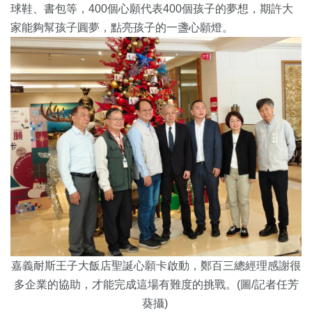
球鞋、書包等，
400個心願代表400個孩子的夢想，期許大
家能夠幫孩子圓夢，
點亮孩子的一盞心願燈。
嘉義耐斯王子大飯店聖誕心願卡啟動，鄭百三總經理感謝很
多企業的協助，
才能完成這場有難度的挑戰。(圖/記者任芳
葵攝)