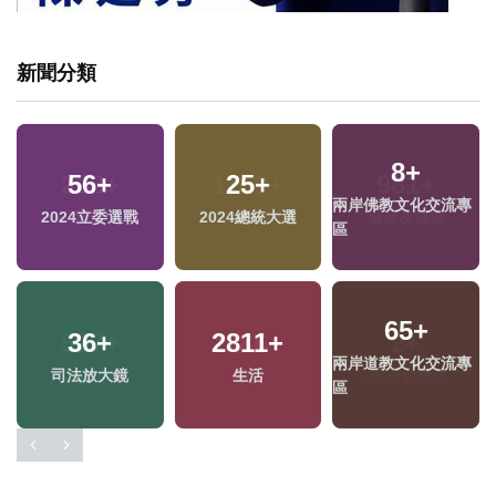
新聞分類
288
+
1159
+
981
+
專
運動
文教
健康及醫療
597
+
1186
+
2
+
專
熱門
綜合
2023金鐘獎