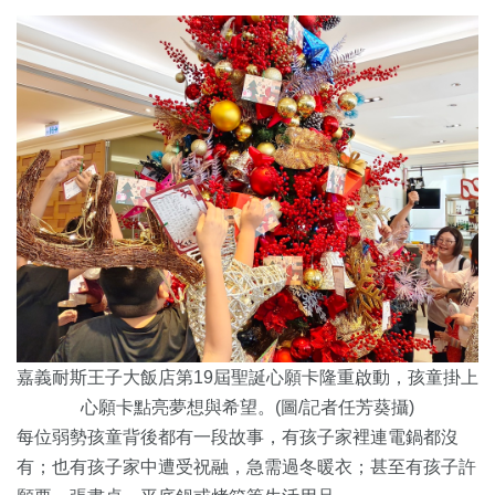
嘉義耐斯王子大飯店第19屆聖誕心願卡隆重啟動，孩童掛上
心願卡點亮夢想與希望。(圖/記者任芳葵攝)
每位弱勢孩童背後都有一段故事，
有孩子家裡連電鍋都沒
有；也有孩子家中遭受祝融，急需過冬暖衣；
甚至有孩子許