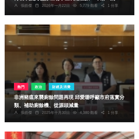
張皓傑
2026年一月22日
5,779 觀看
1 分享
熱門
政治
財經及消費
非洲豬瘟來襲廚餘問題再現 邱愛珊呼籲市府落實分
類、補助廚餘機、從源頭減量
張皓傑
2025年十月30日
4,380 觀看
1 分享