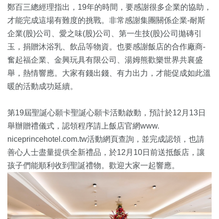
鄭百三總經理指出，19年的時間，要感謝很多企業的協助，
才能完成這場有難度的挑戰。非常感謝集團關係企業-耐斯
企業(
股)公司、愛之味(股)公司、第一生技(股)公司拋磚引
玉，
捐贈沐浴乳、飲品等物資。也要感謝飯店的合作廠商-
奮起福企業、
金興玩具有限公司、湯姆熊歡樂世界共襄盛
舉，熱情響應。
大家有錢出錢、有力出力，才能促成如此溫
暖的活動成功延續。
第19屆聖誕心願卡聖誕心願卡活動啟動，
預計於12月13日
舉辦贈禮儀式，認領程序請上飯店官網
www.
niceprincehotel.com.tw
活動網頁查詢，
並完成認領，也請
善心人士盡量提供全新禮品，
於12月10日前送抵飯店，讓
孩子們能順利收到聖誕禮物。
歡迎大家一起響應。