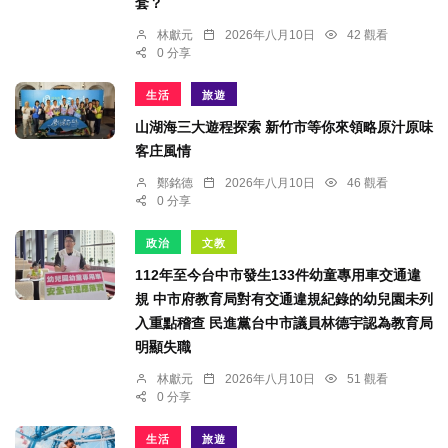
套？
林獻元
2026年八月10日
42 觀看
0 分享
生活
旅遊
山湖海三大遊程探索 新竹市等你來領略原汁原味
客庄風情
鄭銘德
2026年八月10日
46 觀看
0 分享
政治
文教
112年至今台中市發生133件幼童專用車交通違
規 中市府教育局對有交通違規紀錄的幼兒園未列
入重點稽查 民進黨台中市議員林德宇認為教育局
明顯失職
林獻元
2026年八月10日
51 觀看
0 分享
生活
旅遊