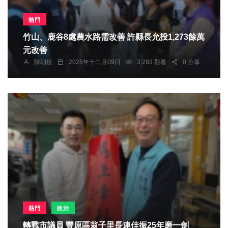
熱門
竹山、鹿谷8處農水路需改善 許縣長允投1,273餘萬
元改善
陳朝枝
2025年十二月09日
3,283 觀看
0 分享
熱門
政治
轉戰市議員 豐原區翁子里長連佳振25年磨一劍