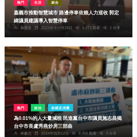
熱門
生活
綜合
嘉義市推動智慧城市 路邊停車依賴人力巡收 郭定
緯議員建議導入智慧停車
蘇榮泉
2025年十一月28日
4,773 觀看
1 分享
熱門
政治
財經及消費
為0.01%的人大量減稅 民進黨台中市議員施志昌揭
台中市長盧秀燕炒房三部曲
林獻元
2024年四月12日
8,366 觀看
0 分享