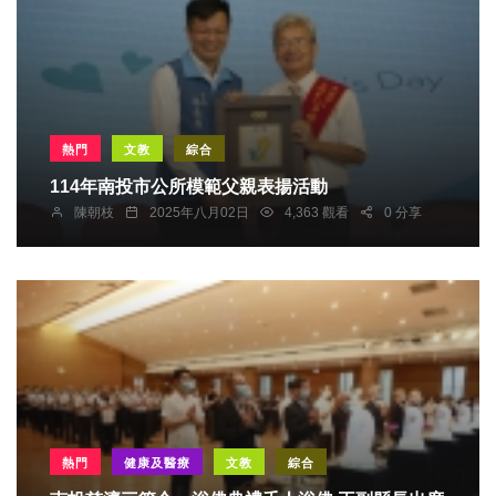
熱門
文教
綜合
114年南投市公所模範父親表揚活動
陳朝枝
2025年八月02日
4,363 觀看
0 分享
熱門
健康及醫療
文教
綜合