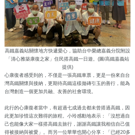
高鐵嘉義站關懷地方快遞愛心，協助台中榮總嘉義分院附設
「
清心雅築康復之家」住民搭高鐵一日遊。(圖/高鐵嘉義站
提供)
心康復者感受到的，不僅是一張高鐵車票，
更是一份來自台
灣高鐵關懷與接納，
更期待高鐵這樣拋磚引玉的善行，能為
台灣創造一個更加共融、
友善的社會環境。
此行的心康復者當中，有超過七成過去都未曾搭過高鐵，
因
此更加珍惜這次難得的旅程。小玲感動地表示：「
沒想過自
己也能像大家一樣搭高鐵去旅行，
謝謝高鐵讓我相信自己值
得被接納與被愛」。
而另一位華華也開心分享：「已經20多