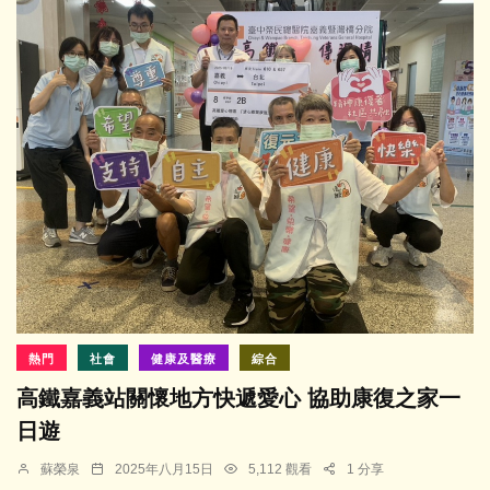
熱門
社會
健康及醫療
綜合
高鐵嘉義站關懷地方快遞愛心 協助康復之家一
日遊
蘇榮泉
2025年八月15日
5,112 觀看
1 分享