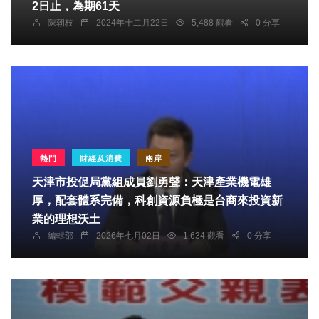
2日止，為期61天
陳朝枝
2024年十二月22日
5,488 觀看
0 分享
熱門
財經及消費
兩岸
天津市投促局黨組成員劉勇聲：天津產業機電雄
厚，配套體系完備，科創資源負極是台商來投資新
業的理想沃土
編輯部
2026年七月02日
1,634 觀看
0 分享