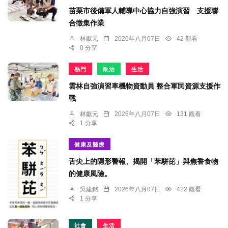
苗栗市後備軍人輔導中心協力自強演習 支援聯
合徵集作業
林獻元
2026年八月07日
42 觀看
0 分享
熱門
政治
生活
雲林自強演習車機物資動員 整合軍民資源支援作
戰
林獻元
2026年八月07日
131 觀看
1 分享
健康及醫療
舌尖上的隱形警報、揭開「苯駢芘」與焦香食物
的健康風險。
吳建銘
2026年八月07日
422 觀看
1 分享
社會
生活