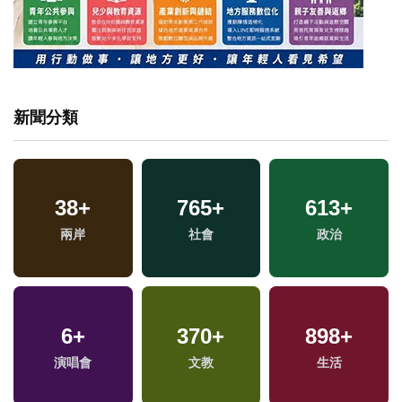
新聞分類
38
11
+
+
765
142
+
+
613
385
+
+
司法放大鏡
兩岸
社會
藝文
政治
綜合
1
+
6
+
370
7
+
+
898
92
+
+
福建林公信俗文化專
演唱會
海峽論壇專區
文教
生活
運動
區