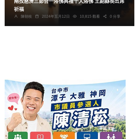
南投慈濟三節合一浴佛典禮千人浴佛 王副縣長出席
祈福
陳朝枝
2024年五月12日
10,815 觀看
0 分享