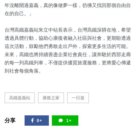
年沒離開過嘉義，
真的像做夢一樣，彷彿又找回那個自由自
在的自己。」
台灣高鐵嘉義站朱立中站長表示，台灣高鐵深耕在地，
希望
透過具體行動，協助心康復者融入社區與社會，
更期盼透過
這次活動，鼓勵他們勇敢走出戶外，
探索更多生活的可能。
未來，高鐵也將持續善盡企業社會責任，
讓奔馳於西部走廊
的每一列高鐵列車，不僅提供優質旅運服務，
更將愛心傳遞
到社會每個角落。
高鐵嘉義站
康復之家
一日遊
分享
0+
1+