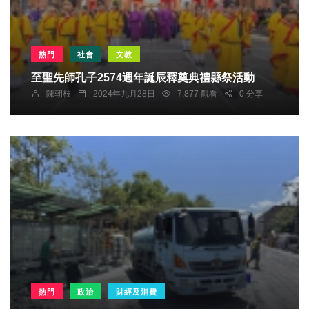
熱門
社會
文教
至聖先師孔子2574週年誕辰釋奠典禮縣祭活動
陳朝枝
2024年九月28日
7,877 觀看
0 分享
熱門
政治
財經及消費