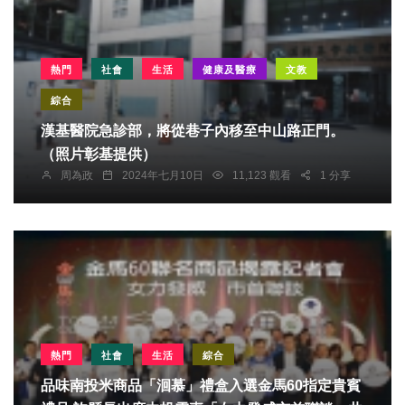
熱門
社會
生活
健康及醫療
文教
綜合
漢基醫院急診部，將從巷子內移至中山路正門。
（照片彰基提供）
周為政
2024年七月10日
11,123 觀看
1 分享
熱門
社會
生活
綜合
品味南投米商品「洄慕」禮盒入選金馬60指定貴賓