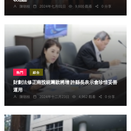
陳朝枝
2024年七月01日
9,600 觀看
0 分享
熱門
綜合
財劃法修正南投統籌款將增 許縣長表示會珍惜妥善
運用
陳朝枝
2024年十二月23日
4,962 觀看
0 分享