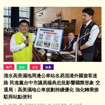
熱門
政治
生活
旅遊
清水高美濕地周邊公車站名易混淆外國遊客迷
路 民進黨台中市議員楊典忠批影響國際形象 交
通局：高美濕地公車規劃持續優化 強化轉乘接
駁與站點便利