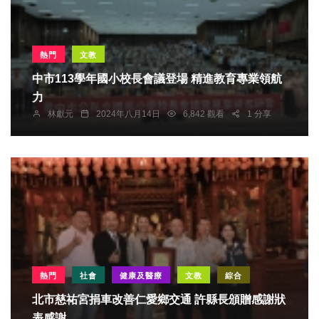
熱門
文教
中市113學年國小校長會議登場 精進教育專業領航
力
林獻元
2024年八月14日
6,842 觀看
1 分享
熱門
社會
健康及醫療
文教
綜合
北市慈祐宮捐車改善仁愛鄉交通 許縣長頒贈感謝狀
表感謝