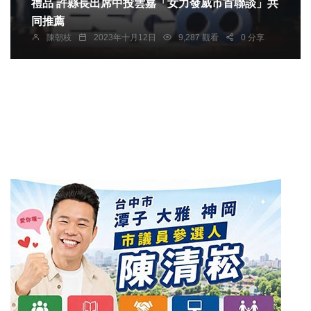
禮品 許縣長出席中投雲嘉「女力發威市首聯談」共
同推薦
陳朝枝
2023年十月12日
9,287 觀看
0 分享