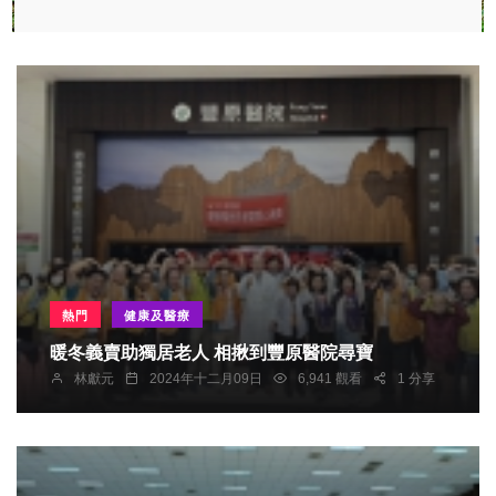
熱門
健康及醫療
暖冬義賣助獨居老人 相揪到豐原醫院尋寶
林獻元
2024年十二月09日
6,941 觀看
1 分享