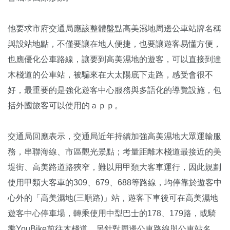
他要求市府交通局應該整體盤點高美濕地周邊公車站牌名稱
與設站地點，不僅要讓在地人便捷，也要讓遊客易懂方便，
也應優化公車路線，讓要到高美濕地的遊客，可以直接到達
木棧道的公車站，被騙來在大太陽底下走路，感受會很不
好，最重要的是強化遊客中心服務與多語化的導覽設施，包
括外國旅客可以使用的ａｐｐ。
交通局回應表示，交通局近年持續加強高美濕地大眾運輸服
務，串聯海線、市區觀光景點；考量距離木棧道最接近的美
堤街、高美路道路狹窄，難以用甲類大客車運行，因此規劃
使用甲類大客車的309、679、688等路線，均停靠於遊客中
心外的「高美濕地(三順路)」站，遊客下車後可在高美濕地
遊客中心停車場，轉乘使用中型巴士的178、179路，或騎
乘YouBike前往木棧道。另針對周邊公車路線與公車站名，