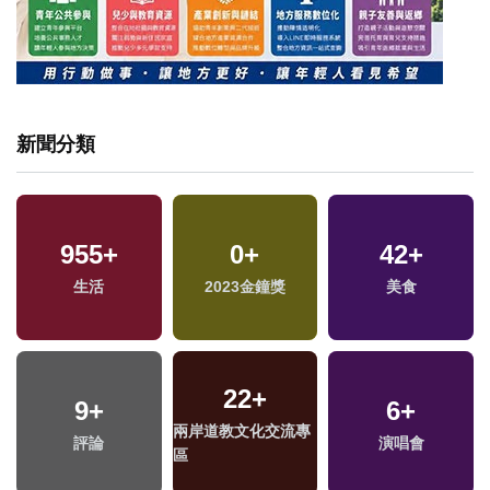
新聞分類
955
8
+
+
39
0
+
+
148
42
+
+
2024總統大選
生活
2023金鐘獎
影視
美食
藝文
1
+
22
+
9
+
39
+
236
6
+
+
福建林公信俗文化專
兩岸道教文化交流專
評論
兩岸
演唱會
旅遊
區
區