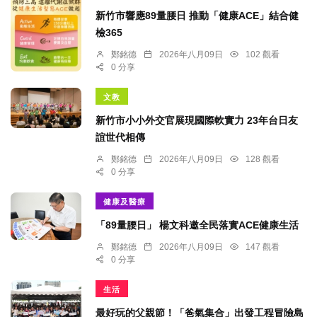
新竹市響應89量腰日 推動「健康ACE」結合健
檢365
鄭銘德
2026年八月09日
102 觀看
0 分享
文教
新竹市小小外交官展現國際軟實力 23年台日友
誼世代相傳
鄭銘德
2026年八月09日
128 觀看
0 分享
健康及醫療
「89量腰日」 楊文科邀全民落實ACE健康生活
鄭銘德
2026年八月09日
147 觀看
0 分享
生活
最好玩的父親節！「爸氣集合」出發工程冒險島