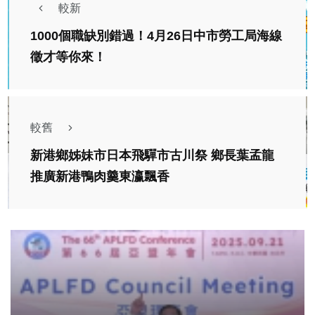
較新
1000個職缺別錯過！4月26日中市勞工局海線
徵才等你來！
較舊
新港鄉姊妹市日本飛驒市古川祭 鄉長葉孟龍
推廣新港鴨肉羹東瀛飄香