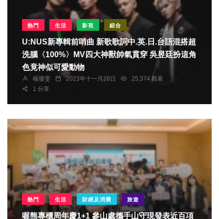
熱門
生活
影視
綜合
U:NUS新專輯前哨曲 新歌歌詞中.英.日.台語混搭超
洗腦〈100%〉MV四大神獸帥氣貫穿 吳昱廷扮這角
色竟神似可愛動物
楊珊雯
2023年十一月28日
25,374 觀看
1 分享
熱門
生活
財經及消費
旅遊
喔熊專櫃周年慶1+1 參山處攜手山守現發表近百項