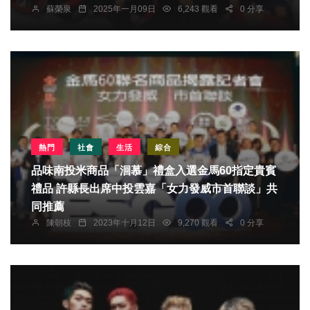
蘇榮泉
2025年一月09日
6,243 觀看
0 分享
熱門
社會
生活
綜合
品味南投米商品「洄慕」禮盒入選金馬60指定貴賓
禮品 許縣長出席中投雲嘉「女力發威市首聯談」共
同推薦
陳朝枝
2023年十月12日
9,270 觀看
0 分享