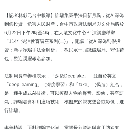
【記者林獻元台中報導】詐騙集團手法日新月異，從AI深偽
到假投資，危害人民財產，台中市政府法制局與文化局將於
6月22日下午2時至4時，在大墩文化中心B1演講廳舉辦
「114年法治教育講座系列(二)」，開講「從AI深偽到假投
資：新型詐騙手法全解析」，教民眾一眼識破騙局、守住荷
包，歡迎踴躍報名參加。
法制局長李善植表示，「深偽Deepfake」，源自於英文
「deep learning」（深度學習）和「fake」（偽造）組合，
是一種生成式AI技術，可以模擬人物的聲音、影像，甚至語
氣，詐騙者會利用這項技術，模擬您的親友聲音或影像，進
行詐騙。
李善植說，面對詐騙進化潮，掌握最新資訊與實用防範知