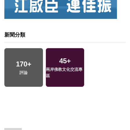
新聞分類
45
+
170
+
兩岸佛教文化交流專
評論
區
專