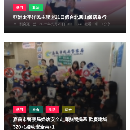
熱門
政治
亞洲太平洋民主聯盟21日假台北圓山飯店舉行
劉奕廷
2025年九月21日
3,740 觀看
0 分享
熱門
社會
生活
綜合
嘉義市警察局婦幼安全走廊熱鬧揭幕 歡慶建城
320+1婦幼安全再+1