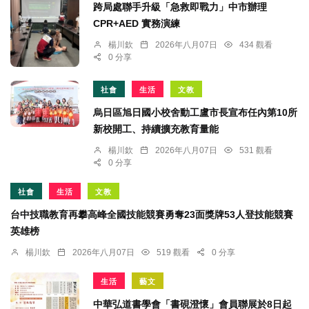
跨局處聯手升級「急救即戰力」中市辦理
CPR+AED 實務演練
楊川欽
2026年八月07日
434 觀看
0 分享
社會
生活
文教
烏日區旭日國小校舍動工盧市長宣布任內第10所
新校開工、持續擴充教育量能
楊川欽
2026年八月07日
531 觀看
0 分享
社會
生活
文教
台中技職教育再攀高峰全國技能競賽勇奪23面獎牌53人登技能競賽
英雄榜
楊川欽
2026年八月07日
519 觀看
0 分享
生活
藝文
中華弘道書學會「書硯澄懷」會員聯展於8日起