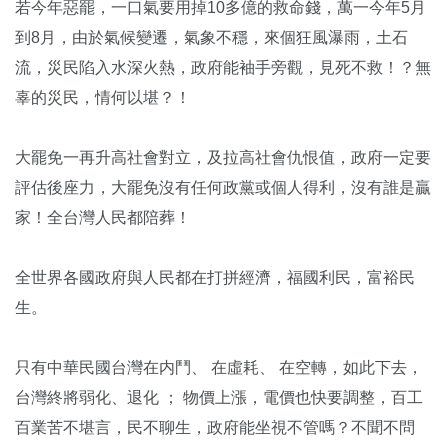
若今年惡罷，一口氣要用掉10多億的救命錢，萬一今年5月
到8月，由於氣候變遷，氣象不穩，來個狂風瀑雨，土石
流，災民陷入水深火熱，政府能袖手旁觀，見死不救！？無
辜的災民，情何以堪？！
大罷免一再升高社會對立，及拉高社會仇恨值，政府一定要
評估後座力，大罷免沒有任何政黨或個人得利，沒有誰是贏
家！全台灣人民都陪葬！
全世界各國政府與人民都在打拼經濟，福國利民，富裕民
生。
只有中華民國台灣在内鬥、 在虛耗、 在空轉，如此下去，
台灣終將弱化、退化 ； 物價上漲，電價也快要調整，百工
百業苦不堪言，民不聊生，政府能坐視不管嗎？不聞不問