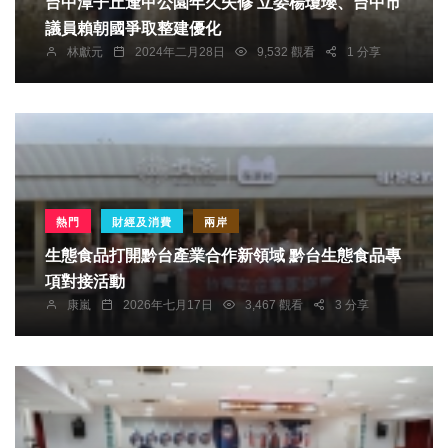
台中潭子丘逢甲公園年久失修 立委楊瓊瓔、台中市
議員賴朝國爭取整建優化
林獻元
2024年二月28日
9,532 觀看
1 分享
熱門
財經及消費
兩岸
生態食品打開黔台產業合作新領域 黔台生態食品專
項對接活動
康嵐
2026年七月17日
3,467 觀看
3 分享