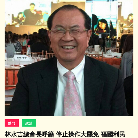
熱門
政治
林水吉總會長呼籲 停止操作大罷免 福國利民