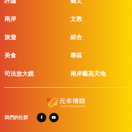
評論
藝文
兩岸
文教
旅遊
綜合
美食
專區
司法放大鏡
兩岸藝苑天地
我們的社群