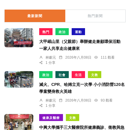
最新新聞
熱門新聞
熱門
政治
運動
大甲岷山里（父親節）舉辦健走兼顧環保活動
一家人共享走出健康來
林獻元
2026年八月08日
111 觀看
1 分享
政治
社會
生活
文教
滅火、CPR、哈姆立克一次學 小小消防營120名
學童變身救火英雄
林獻元
2026年八月08日
93 觀看
1 分享
健康及醫療
文教
中興大學攜手三大醫療院所健康義診、衛教與急