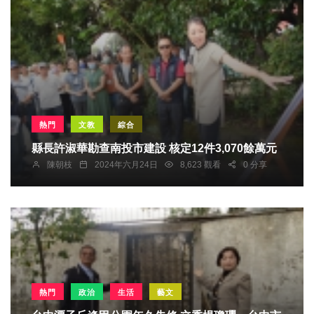
熱門
文教
綜合
縣長許淑華勘查南投市建設 核定12件3,070餘萬元
陳朝枝
2024年六月24日
8,623 觀看
0 分享
熱門
政治
生活
藝文