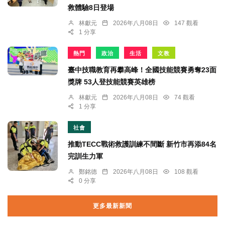
救體驗8日登場
林獻元
2026年八月08日
147 觀看
1 分享
熱門
政治
生活
文教
臺中技職教育再攀高峰！全國技能競賽勇奪23面
獎牌 53人登技能競賽英雄榜
林獻元
2026年八月08日
74 觀看
1 分享
社會
推動TECC戰術救護訓練不間斷 新竹市再添84名
完訓生力軍
鄭銘德
2026年八月08日
108 觀看
0 分享
更多最新新聞