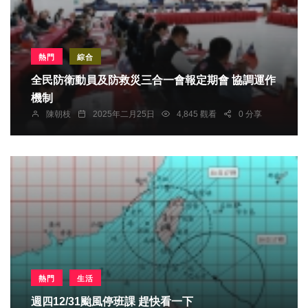
熱門
綜合
全民防衛動員及防救災三合一會報定期會 協調運作
機制
陳朝枝
2025年二月25日
4,845 觀看
0 分享
熱門
生活
週四12/31颱風停班課 趕快看一下