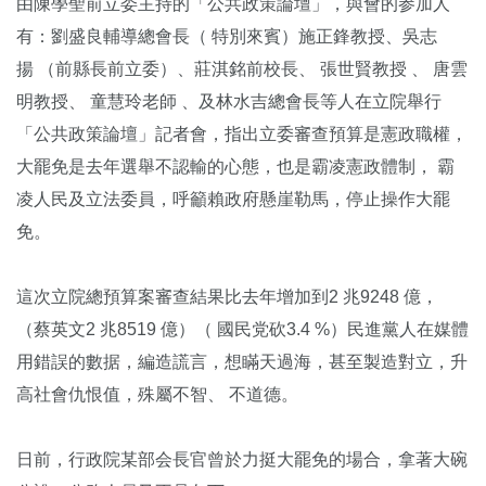
由陳學聖前立委主持的「公共政策論壇」，與會的参加人
有：劉盛良輔導總會長（ 特別來賓）施正鋒教授、吳志
揚 （前縣長前立委）、莊淇銘前校長、 張世賢教授 、 唐雲
明教授、 童慧玲老師 、及林水吉總會長等人在立院舉行
「公共政策論壇」記者會，指出立委審查預算是憲政職權，
大罷免是去年選舉不認輸的心態，也是霸凌憲政體制， 霸
凌人民及立法委員，呼籲賴政府懸崖勒馬，停止操作大罷
免。
這次立院總預算案審查結果比去年增加到2 兆9248 億，
（蔡英文2 兆8519 億）（ 國民党砍3.4 %）民進黨人在媒體
用錯誤的數据，編造謊言，想瞞天過海，甚至製造對立，升
高社會仇恨值，殊屬不智、 不道德。
日前，行政院某部会長官曾於力挺大罷免的場合，拿著大碗