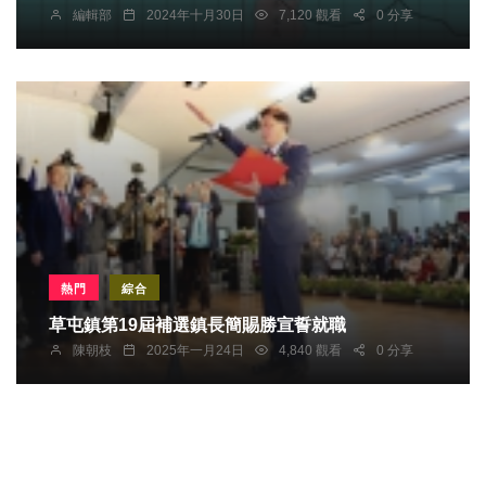
編輯部
2024年十月30日
7,120 觀看
0 分享
熱門
綜合
草屯鎮第19屆補選鎮長簡賜勝宣誓就職
陳朝枝
2025年一月24日
4,840 觀看
0 分享