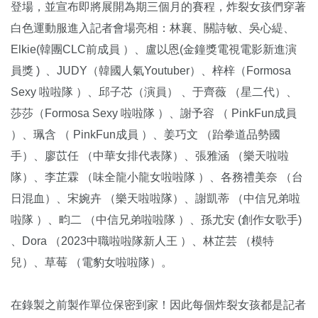
登場，並宣布即將展開為期三個月的賽程，炸裂女孩們穿著
白色運動服進入記者會場亮相：林襄、關詩敏、吳心緹、
Elkie(韓團CLC前成員 ）、盧以恩(金鐘獎電視電影新進演
員獎 ) 、JUDY（韓國人氣Youtuber）、梓梓（Formosa
Sexy 啦啦隊 ）、邱子芯（演員） 、于齊薇 （星二代）、
莎莎（Formosa Sexy 啦啦隊 ）、謝予容 （ PinkFun成員
）、珮含 （ PinkFun成員 ）、姜巧文 （跆拳道品勢國
手）、廖苡任 （中華女排代表隊）、張雅涵 （樂天啦啦
隊）、李芷霖 （味全龍小龍女啦啦隊 ）、各務禮美奈 （台
日混血）、宋婉卉 （樂天啦啦隊）、謝凱蒂 （中信兄弟啦
啦隊 ）、畇二 （中信兄弟啦啦隊 ）、孫尤安 (創作女歌手)
、Dora （2023中職啦啦隊新人王 ）、林芷芸 （模特
兒）、草莓 （電豹女啦啦隊）。
在錄製之前製作單位保密到家！因此每個炸裂女孩都是記者