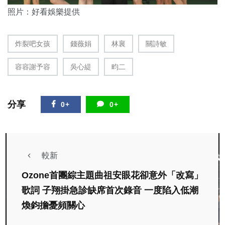
照片：好看娛樂提供
炸裂吧女孩
錢薇娟
林襄
關詩敏
容容謝予容
吳心緹
畇二
分享
0+
0+
較新
Ozone首團綜主題曲祖安眼花卻意外「改寫」
歌詞 子翔掛急診缺席首次錄音 一度陷入低潮
煥鈞擔憂頻關心