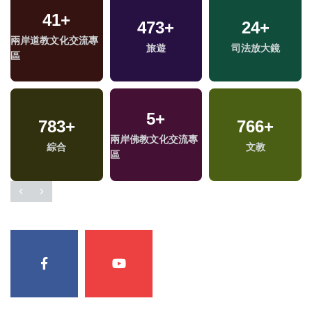
41
+
400
+
473
38
+
+
24
77
+
+
兩岸道教文化交流專
熱門
2024立委選戰
旅遊
司法放大鏡
影視
區
5
+
783
13
+
+
1559
+
766
19
+
+
兩岸佛教文化交流專
演唱會
綜合
社會
文教
評論
區