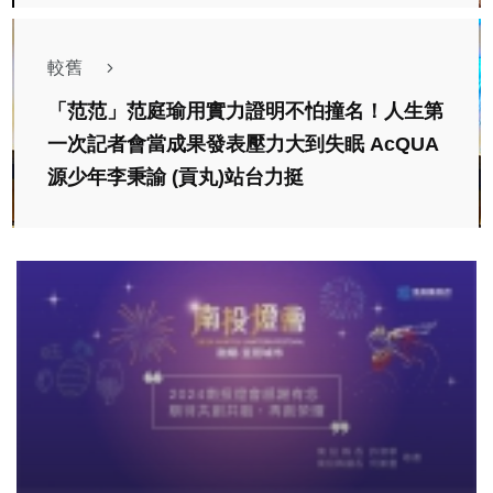
較舊
「范范」范庭瑜用實力證明不怕撞名！人生第
一次記者會當成果發表壓力大到失眠 AcQUA
源少年李秉諭 (貢丸)站台力挺