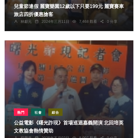
兒童節連假 麗寶樂園12歲以下只要199元 麗寶賽車
旅店四折優惠搶客
林獻元
2024年三月11日
7,468 觀看
0 分享
熱門
社會
綜合
公益電影《曙光詐現》首場巡迴嘉義開演 北回培英
文教協會熱情贊助
蘇榮泉
2025年五月02日
8,007 觀看
0 分享