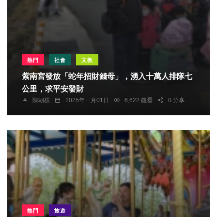
熱門
社會
文教
紫南宮發放「蛇年招財錢母」，湧入十萬人排隊七
公里，求平安發財
陳朝枝
2025年一月01日
6,622 觀看
0 分享
熱門
旅遊