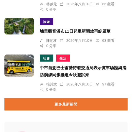
林獻元
2026年八月10日
86 觀看
0 分享
旅遊
埔里觀音瀑布11日起重新開放再綻風華
陳朝枝
2026年八月10日
63 觀看
0 分享
社會
生活
中市自駕巴士蓄勢待發交通局表示實車驗證與消
防演練同步推進今秋迎試乘
楊川欽
2026年八月10日
97 觀看
0 分享
更多最新新聞