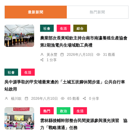
最新新聞
熱門新聞
社會
生活
綜合
農業部次長黃昭欽主持台南市南瀛養殖生產協會
第2期漁電共生場域動工典禮
黃永豐
2026年八月10日
31 觀看
1 分享
社會
生活
吳中源爭取的甲安埔最東邊的「土城五崁腳休閒步道」公共自行車
站啟用
楊川欽
2026年八月10日
65 觀看
0 分享
熱門
政治
生活
雲林縣後輔幹部整合民間資源參與漢光演習 協
力「戰略溝通」任務