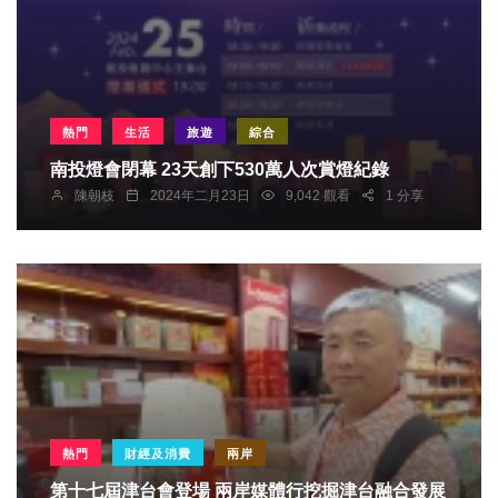
熱門
生活
旅遊
綜合
南投燈會閉幕 23天創下530萬人次賞燈紀錄
陳朝枝
2024年二月23日
9,042 觀看
1 分享
熱門
財經及消費
兩岸
第十七屆津台會登場 兩岸媒體行挖掘津台融合發展