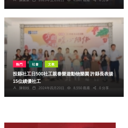
熱門
社會
文教
投縣社工日500社工親眷樂遊動物樂園 許縣長表揚
15位績優社工
陳朝枝
2024年四月20日
8,550 觀看
0 分享