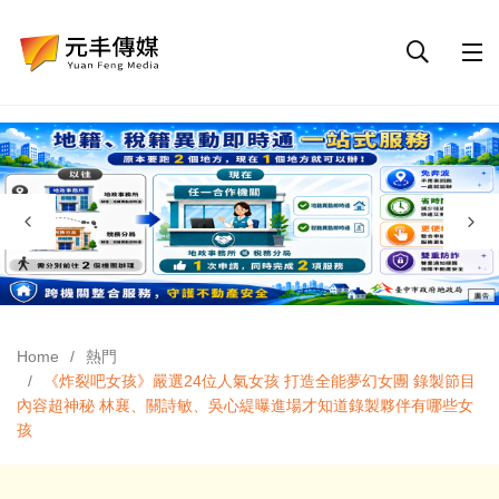
Home
熱門
《炸裂吧女孩》嚴選24位人氣女孩 打造全能夢幻女團 錄製節目
內容超神秘 林襄、關詩敏、吳心緹曝進場才知道錄製夥伴有哪些女
孩