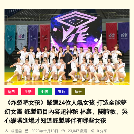
熱門
生活
影視
運動
綜合
《炸裂吧女孩》嚴選24位人氣女孩 打造全能夢
幻女團 錄製節目內容超神秘 林襄、關詩敏、吳
心緹曝進場才知道錄製夥伴有哪些女孩
楊珊雯
2023年十月18日
23,047 觀看
0 分享