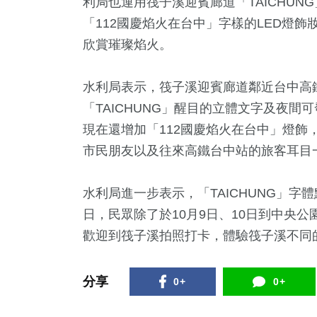
利局也運用筏子溪迎賓廊道「TAICHU
「112國慶焰火在台中」字樣的LED燈
欣賞璀璨焰火。
水利局表示，筏子溪迎賓廊道鄰近台中高
「TAICHUNG」醒目的立體文字及夜
現在還增加「112國慶焰火在台中」燈飾
市民朋友以及往來高鐵台中站的旅客耳目
4
+
648
+
16
+
468
+
1
+
總統大選
綜合
評論
財經及消費
2023金
水利局進一步表示，「TAICHUNG」字體
日，民眾除了於10月9日、10日到中央公
歡迎到筏子溪拍照打卡，體驗筏子溪不同
1
+
632
+
65
+
放大鏡
文教
兩岸
分享
0+
0+