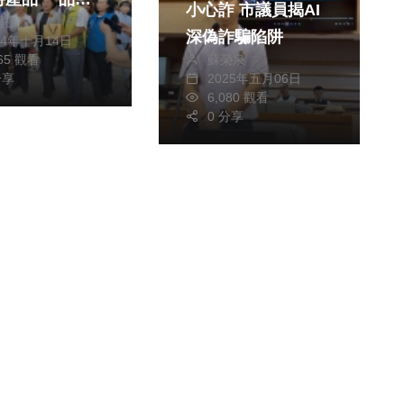
小心詐 市議員揭AI
朝枝
館」熱鬧登場
深偽詐騙陷阱
24年十月14日
蘇榮泉
165 觀看
2025年五月06日
分享
6,080 觀看
0 分享