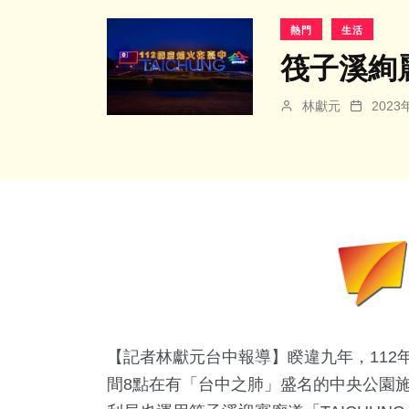
熱門
生活
筏子溪絢
林獻元
202
【記者林獻元台中報導】睽違九年，112
間8點在有「台中之肺」盛名的中央公園施