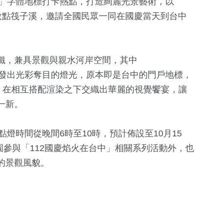
NG」字體地標打卡熱點，打造絢麗光景藝術，以
飾妝點筏子溪，邀請全國民眾一同在國慶當天到台中
鐵，兼具景觀與親水河岸空間，其中
間可發出光彩奪目的燈光，原本即是台中的門戶地標，
，在相互搭配渲染之下交織出華麗的視覺饗宴，讓
一新。
2
+
36
+
535
+
福建林公信俗文
兩岸道教文化
鐘獎
健康及醫療
點燈時間從晚間6時至10時，預計佈設至10月15
化專區
流專區
園參與「112國慶焰火在台中」相關系列活動外，也
4
+
的景觀風貌。
62
+
384
+
兩岸佛教文化交
影視
旅遊
流專區