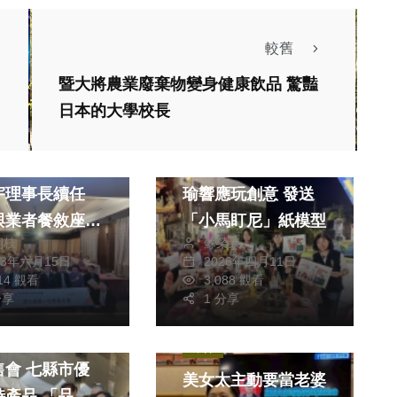
較舊
暨大將農業廢棄物變身健康飲品 驚豔
生活
熱門
生活
日本的大學校長
消費
藝文
綜合
縣觀光產業聯盟
太保市長參選人呂慧
宇理事長續任
瑜響應玩創意 發送
與業者餐敘座談
「小馬盯尼」紙模型
朝枝
蘇榮泉
23年六月15日
2026年四月11日
814 觀看
3,088 觀看
生活
分享
1 分享
消費
綜合
熱門
社會
4中臺灣農業行
綜合
售會 七縣市優
美女太主動要當老婆
特產品 「品味