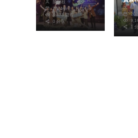
陳朝枝
陳
南投
2024年十二月20日
20
6,473 觀看
9,
0 分享
1 