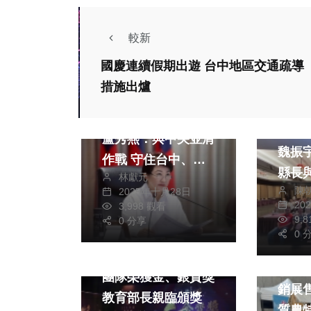
較新
國慶連續假期出遊 台中地區交通疏導
熱門
政治
熱門
措施出爐
財經及消費
財經及
嚴防非洲豬瘟 市長
南投
盧秀燕：與中央並肩
魏振
作戰 守住台中、守
縣長
林獻元
住台灣
陳
2025年十月28日
發展
20
3,998 觀看
9,
0 分享
熱門
熱門
文教
0 
財經及
教學卓越獎共40個
202
團隊榮獲金、銀質獎
銷展
教育部長親臨頒獎
質農