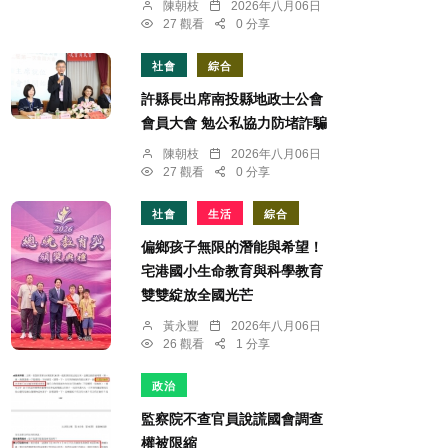
陳朝枝
2026年八月06日
27 觀看
0 分享
社會
綜合
許縣長出席南投縣地政士公會
會員大會 勉公私協力防堵詐騙
陳朝枝
2026年八月06日
27 觀看
0 分享
社會
生活
綜合
偏鄉孩子無限的潛能與希望！
宅港國小生命教育與科學教育
雙雙綻放全國光芒
黃永豐
2026年八月06日
26 觀看
1 分享
政治
監察院不查官員說謊國會調查
權被限縮