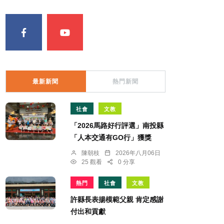
最新新聞
熱門新聞
社會
文教
「2026馬路好行評選」南投縣
「人本交通有GO行」獲獎
陳朝枝
2026年八月06日
25 觀看
0 分享
熱門
社會
文教
許縣長表揚模範父親 肯定感謝
付出和貢獻