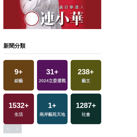
新聞分類
9
+
31
+
238
+
1030
+
交
綜藝
2024立委選戰
藝文
政治
1532
+
1
+
1287
+
68
+
生活
兩岸藝苑天地
社會
美食