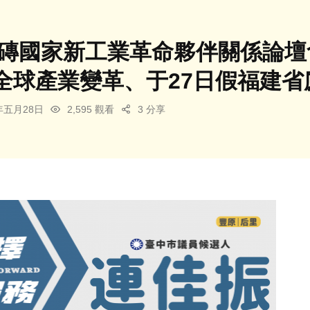
年金磚國家新工業革命夥伴關係論
全球產業變革、于27日假福建省
6年五月28日
2,595 觀看
3 分享