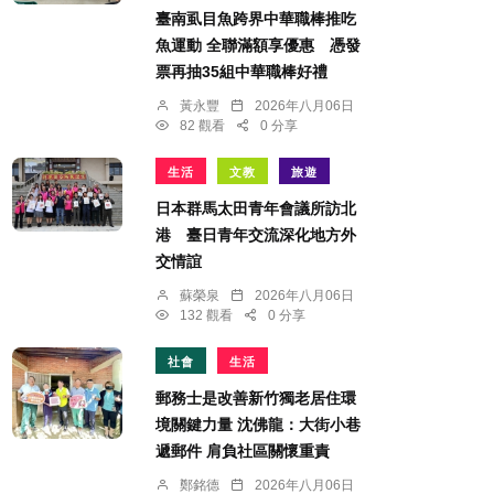
臺南虱目魚跨界中華職棒推吃
魚運動 全聯滿額享優惠 憑發
票再抽35組中華職棒好禮
黃永豐
2026年八月06日
82 觀看
0 分享
生活
文教
旅遊
日本群馬太田青年會議所訪北
港 臺日青年交流深化地方外
交情誼
蘇榮泉
2026年八月06日
132 觀看
0 分享
社會
生活
郵務士是改善新竹獨老居住環
境關鍵力量 沈佛龍：大街小巷
遞郵件 肩負社區關懷重責
鄭銘德
2026年八月06日