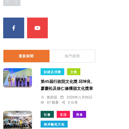
最新新聞
熱門新聞
財經及消費
文教
第45屆行政院文化獎 邱坤良、
廖慶松及徐仁修獲頒文化獎章
劉奕廷
2026年八月06日
87 觀看
0 分享
社會
生活
美食
兩岸藝苑天地