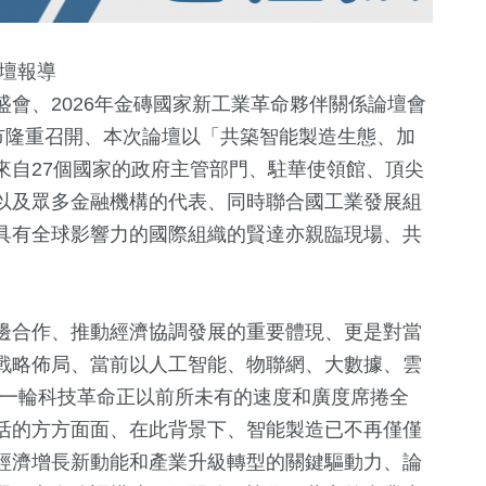
壇報導
會、2026年金磚國家新工業革命夥伴關係論壇會
市隆重召開、本次論壇以「共築智能製造生態、加
來自27個國家的政府主管部門、駐華使領館、頂尖
以及眾多金融機構的代表、同時聯合國工業發展組
具有全球影響力的國際組織的賢達亦親臨現場、共
2
+
+
福建林公信俗文
邊合作、推動經濟協調發展的重要體現、更是對當
化專區
戰略佈局、當前以人工智能、物聯網、大數據、雲
新一輪科技革命正以前所未有的速度和廣度席捲全
+
1411
+
活的方方面面、在此背景下、智能製造已不再僅僅
社會
經濟增長新動能和產業升級轉型的關鍵驅動力、論