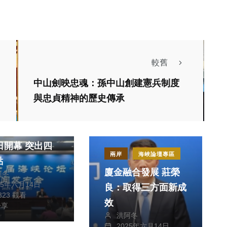
較舊
中山劍映忠魂：孫中山創建憲兵制度
與忠貞精神的歷史傳承
海峽論壇專區
七屆海峽論壇將
開幕 突出四
兩岸
海峽論壇專區
點
廈金融合發展 莊榮
阿冬
25年六月14日
生活
良：取得三方面新成
,323 觀看
效
醫療
分享
洪阿冬
壇專區
2025年六月14日