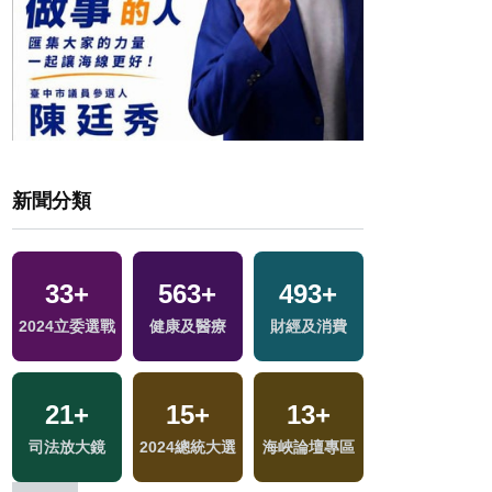
新聞分類
33
1
+
+
563
250
+
+
493
71
+
+
9
+
2024立委選戰
兩岸藝苑天地
健康及醫療
藝文
財經及消費
美食
綜藝
21
1
+
+
15
71
+
+
13
11
+
+
1679
+
2023金鐘獎
司法放大鏡
2024總統大選
兩岸
海峽論壇專區
演唱會
生活