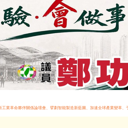
家新工業革命夥伴關係論壇會、擘劃智能製造新藍圖、加速全球產業變革、