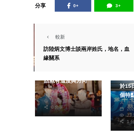
分享
0+
3+
較新
訪陸炳文博士談兩岸姓氏，地名，血
海峽論壇專區
文教
緣關系
當中山成為文化符號
兩岸
和行動品牌 世代對
第十
話就有溫度與方向
於15日
編輯部
個特
2025年十二月17日
4,564 觀看
洪
0 分享
20
社會
23
健康及
1 
海峽論