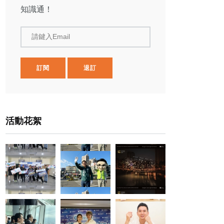
知識通！
請鍵入Email
訂閱
退訂
活動花絮