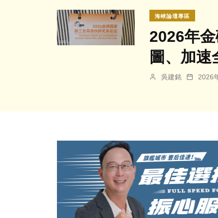
海峽論壇專區
2026
圖、加速
吳建銘
202