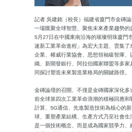
記者 吳建銘（校長）福建省廈門市金磚論
一場匯聚全球智慧、聚焦未來產業趨勢的盛
5月27日在中國東南沿海的璀璨明珠廈門
速新工業革命進程」為宏大主題、雲集了
企業、權威行業協會、思想領袖級智庫、
織、新開發銀行、阿拉伯國家聯盟等多家
同探討塑造未來製造業格局的關鍵路徑。
4
+
5
+
1084
+
165
兩岸佛教文化交
遊
政治
運動
金磚論壇的召開、不僅是金磚國家深化多
流專區
前全球第四次工業革命浪潮的積極回應和
計算、5G通信、先進製造技術為核心的
68
+
356
球、重塑產業結構、生產方式乃至社會生
影視
熱門
是一個技術概念、而是成為國家競爭力、