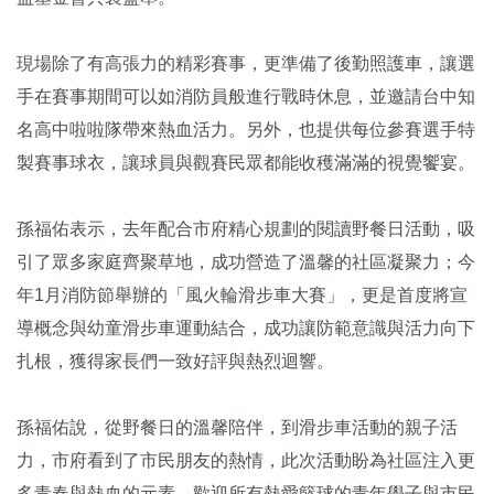
現場除了有高張力的精彩賽事，更準備了後勤照護車，讓選
手在賽事期間可以如消防員般進行戰時休息，並邀請台中知
名高中啦啦隊帶來熱血活力。另外，也提供每位參賽選手特
製賽事球衣，讓球員與觀賽民眾都能收穫滿滿的視覺饗宴。
孫福佑表示，去年配合市府精心規劃的閱讀野餐日活動，吸
引了眾多家庭齊聚草地，成功營造了溫馨的社區凝聚力；今
年1月消防節舉辦的「風火輪滑步車大賽」，更是首度將宣
導概念與幼童滑步車運動結合，成功讓防範意識與活力向下
扎根，獲得家長們一致好評與熱烈迴響。
孫福佑說，從野餐日的溫馨陪伴，到滑步車活動的親子活
力，市府看到了市民朋友的熱情，此次活動盼為社區注入更
多青春與熱血的元素，歡迎所有熱愛籃球的青年學子與市民