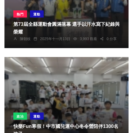
熱門
運動
第73屆全縣運動會圓滿落幕 選手以汗水寫下紀錄與
榮耀
陳朝枝
2025年十一月13日
3,993 觀看
0 分享
政治
運動
快樂Fun寒假！中市國兒運中心冬令營陪伴1300名