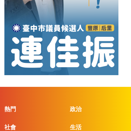
熱門
政治
社會
生活