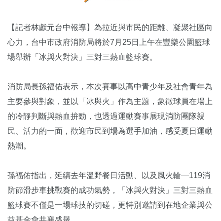
【記者林獻元台中報導】為拉近與市民的距離、凝聚社區向
心力，台中市政府消防局將於7月25日上午在豐樂公園籃球
場舉辦「冰與火對決」三對三熱血籃球賽。
消防局長孫福佑表示，本次賽事以高中青少年及社會青年為
主要參與對象，並以「冰與火」作為主題，象徵球員在場上
的冷靜判斷與熱血拚勁，也透過運動賽事展現消防團隊親
民、活力的一面，歡迎市民到場為選手加油，感受夏日運動
熱潮。
孫福佑指出，延續去年溫野餐日活動、以及風火輪—119消
防節滑步車挑戰賽的成功氣勢，「冰與火對決」三對三熱血
籃球賽不僅是一場球技的切磋，更特別邀請到在地企業與公
益基金會共襄盛舉。