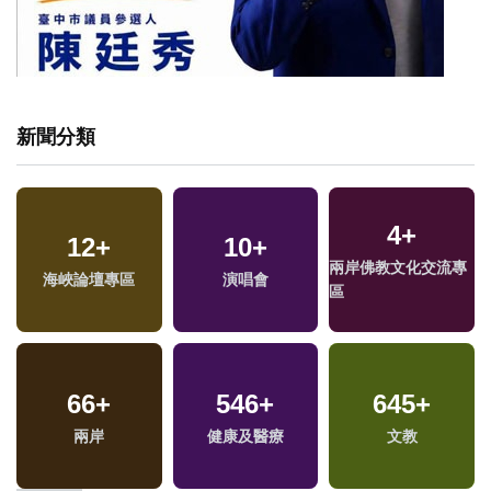
新聞分類
4
+
12
+
10
+
兩岸佛教文化交流專
海峽論壇專區
演唱會
區
66
+
546
+
645
+
兩岸
健康及醫療
文教