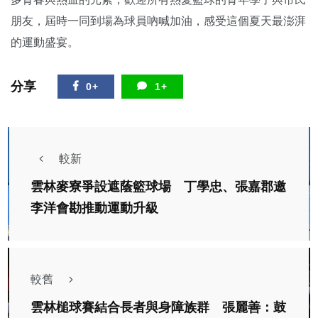
朋友，屆時一同到場為球員吶喊加油，感受這個夏天最澎湃
的運動盛宴。
分享
0+
1+
較新
雲林麥寮爭設遮蔭籃球場 丁學忠、張嘉郡邀
李洋會勘推動運動升級
較舊
雲林槌球賽結合長者與身障族群 張麗善：鼓