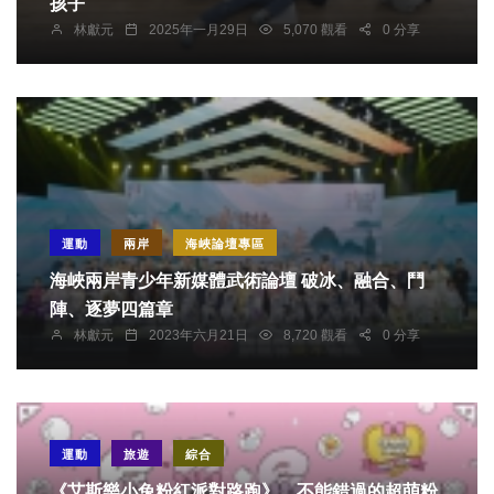
孩子
林獻元
2025年一月29日
5,070 觀看
0 分享
運動
兩岸
海峽論壇專區
海峽兩岸青少年新媒體武術論壇 破冰、融合、鬥
陣、逐夢四篇章
林獻元
2023年六月21日
8,720 觀看
0 分享
運動
旅遊
綜合
《艾斯樂小兔粉紅派對路跑》 不能錯過的超萌粉