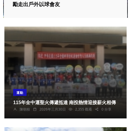
勵走出戶外以球會友
運動
115年全中運聖火傳遞抵達 南投熱情迎接薪火相傳
陳朝枝
2026年三月30日
2,355 觀看
0 分享