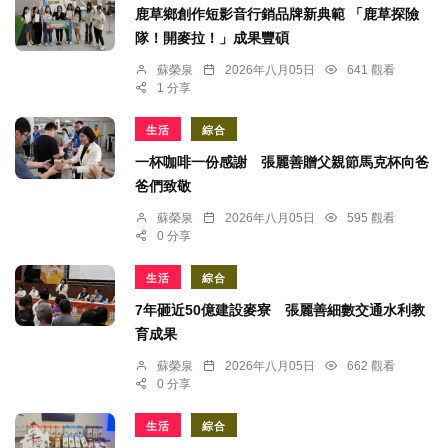
鹿草鄉創作短影音行銷品牌新典範 「鹿草探險
隊！開麥拉！」成果豐碩
蘇榮泉
2026年八月05日
641 觀看
1 分享
生活
綜合
一杯咖啡一份感謝 張麗善贈父親節馬克杯向爸
爸們致敬
蘇榮泉
2026年八月05日
595 觀看
0 分享
生活
綜合
7年砸近50億建設麥寮 張麗善細數交通水利教
育成果
蘇榮泉
2026年八月05日
662 觀看
0 分享
生活
綜合