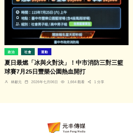
政治
社會
運動
夏日最燃「冰與火對決」！中市消防三對三籃
球賽7月25日豐樂公園熱血開打
林獻元
2026年七月06日
1,664 觀看
1 分享