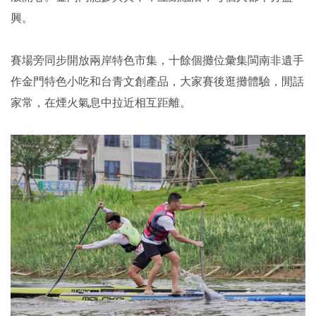
興。
賽場旁同步開放兩岸特色市集，十餘個攤位彙集閩南非遺手
作金門特色小吃和台青文創產品，大家賽後逛攤體驗，閒話
家常，在煙火氣息中拉近相互距離。