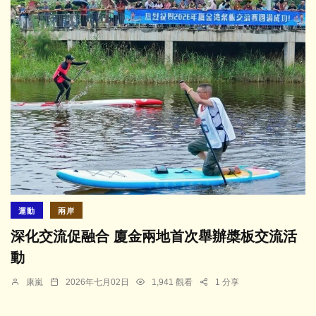
運動
兩岸
深化交流促融合 廈金兩地首次舉辦槳板交流活
動
康嵐
2026年七月02日
1,941 觀看
1 分享