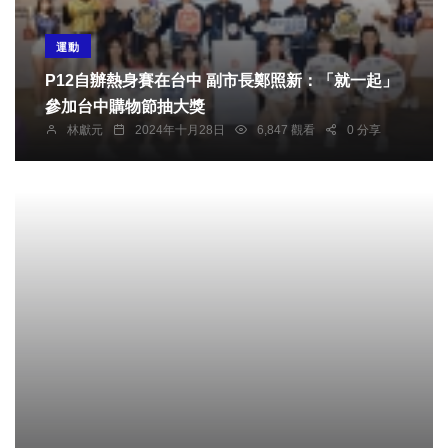
運動
P12自辦熱身賽在台中 副市長鄭照新：「就一起」
參加台中購物節抽大獎
林獻元
2024年十月28日
6,847 觀看
0 分享