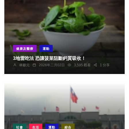
健康及醫療
運動
3地雷吃法 恐讓菠菜阻斷鈣質吸收！
林獻元
2026年二月02日
3,595 觀看
1 分享
社會
生活
運動
綜合