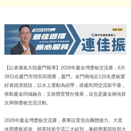
【記者康嵐大陸廈門報導】2026年廈金灣槳板交流賽，6月
28日在廈門市翔安區開賽，廈門、金門兩地近120名槳板愛
好者踏浪競技，以水上運動為紐帶，搭建民間交流新平臺，
推動廈金同城融合，文旅體育雙向發展，這也是廈金兩地首
次舉辦槳板交流活動。
2026年廈金灣槳板交流賽，賽事設置混合團體接力、大眾
休閒槳板巡遊、精英技術交流三大組別，兼顧專業競技與大