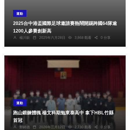
運動
2025台中港盃國際足球邀請賽熱鬧開踢跨國64隊逾
1200人參賽創新高
楊川欽
2025年六月28日
3,868 觀看
0 分享
運動
跑山鍛鍊體魄 楊文科期勉東泰高中 拿下HBL竹縣
首冠
鄭銘德
2026年三月12日
2,730 觀看
0 分享