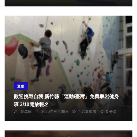
運動
歡迎挑戰自我 新竹縣「運動i臺灣」免費攀岩健身
班 3/10開放報名
鄭銘德
2025年三月08日
4,718 觀看
0 分享