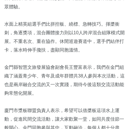
眾體驗。
水面上精英組選手們比拼控板、繞標、急轉技巧。揮槳衝
刺，角逐獎項，混合團體接力則以10人跨岸混合組隊模式開
展。不重名次、重在協作。休閒巡遊賽道中，選手們結伴打
卡，落水時伸手攙扶，盡顯同胞溫情。
金門縣智慧文旅發展協會副會長王豐富表示，我們在金門組
織了涵蓋青少年、青年及成年群體共38人參與本次活動，這
也是兩岸融合交流的又一次實踐，期待今後這類交流活動能
夠常態化開展。
廈門市漿板聯盟負責人表示，希望可以借槳板這項水上運
動，促進民間交流活動，讓大家歡聚一堂，如同共度佳節一
般開心。金門同胞參與其中，互動融洽，每個人都十分盡