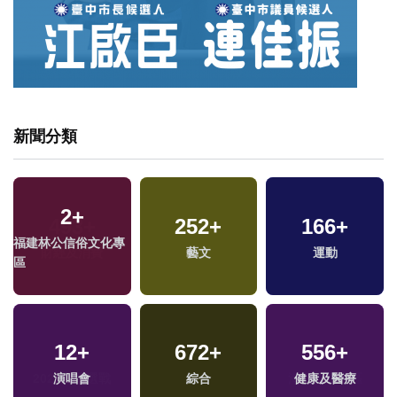
新聞分類
2
+
252
+
166
+
福建林公信俗文化專
藝文
運動
區
12
+
672
+
556
+
演唱會
綜合
健康及醫療