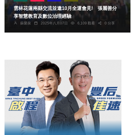
雲林花蓮兩縣交流並邀10月全運會見! 張麗善分
享智慧教育及數位治理經驗
蘇榮泉
2025年八月07日
6,109 觀看
0 分享