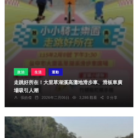
政治
生活
運動
走跳好所在！大里草湖溪高灘地滑步車、滑板車廣
場吸引人潮
張皓傑
2026年二月06日
3,286 觀看
0 分享