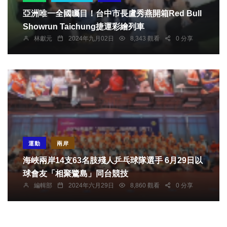
亞洲唯一全國矚目！台中市長盧秀燕開箱Red Bull
Showrun Taichung捷運彩繪列車
林獻元
2024年九月02日
8,343 觀看
0 分享
運動
兩岸
海峽兩岸14支63名肢殘人乒乓球隊選手 6月29日以
球會友「相聚鷺島」同台競技
編輯部
2024年六月29日
8,860 觀看
0 分享