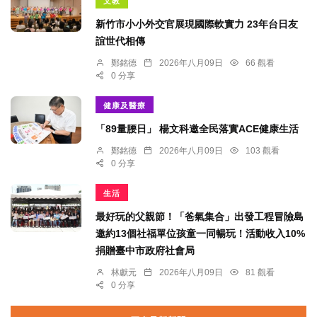
文教
新竹市小小外交官展現國際軟實力 23年台日友
誼世代相傳
鄭銘德
2026年八月09日
66 觀看
0 分享
健康及醫療
「89量腰日」 楊文科邀全民落實ACE健康生活
鄭銘德
2026年八月09日
103 觀看
0 分享
生活
最好玩的父親節！「爸氣集合」出發工程冒險島
邀約13個社福單位孩童一同暢玩！活動收入10%
捐贈臺中市政府社會局
林獻元
2026年八月09日
81 觀看
0 分享