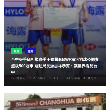
政治
運動
台中好手邱相榤聯手王齊麟奪BWF海洛羽球公開賽
超級500冠軍 運動局長游志祥恭賀：讓世界看見台
中！
林獻元
2025年十一月04日
3,477 觀看
0 分享