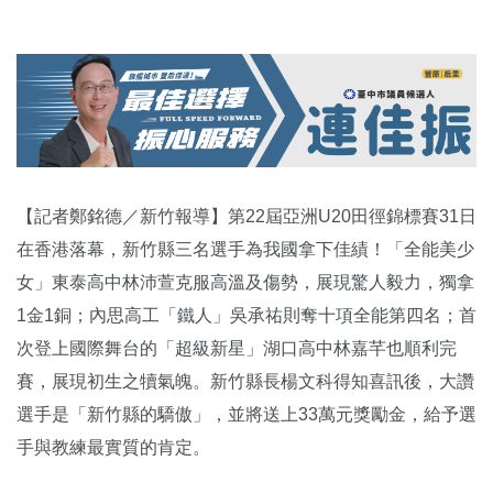
【記者鄭銘德／新竹報導】第22屆亞洲U20田徑錦標賽31日
在香港落幕，新竹縣三名選手為我國拿下佳績！「全能美少
女」東泰高中林沛萱克服高溫及傷勢，展現驚人毅力，獨拿
1金1銅；內思高工「鐵人」吳承祐則奪十項全能第四名；首
次登上國際舞台的「超級新星」湖口高中林嘉芊也順利完
賽，展現初生之犢氣魄。新竹縣長楊文科得知喜訊後，大讚
選手是「新竹縣的驕傲」，並將送上33萬元獎勵金，給予選
手與教練最實質的肯定。