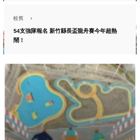
較舊
54支強隊報名 新竹縣長盃龍舟賽今年超熱
鬧！