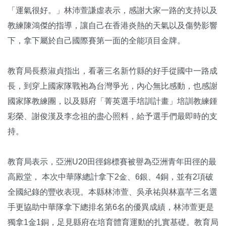
「運氣很好。」林沛萱謙虛表示，感謝大家一路的支持以及
教練陳鴻傑的指導，讓自己在香港炎熱的天氣以及傷勢影響
下，拿下屬於自己國際賽第一面的全能項目金牌。
教育局長蔡淑貞指出，看著三名新竹縣的好手從國中一路成
長，到穿上國家隊戰袍為台灣爭光，內心無比感動，也感謝
國家隊教練團，以及縣府「菁英選手培訓計畫」培訓教練鍾
彩榮、謝俊漢及李念祖的盡心照料，給予選手們最即時的支
持。
教育局表示，亞洲U20田徑錦標賽被譽為亞洲青年田徑的最
高殿堂， 本次中華隊總計拿下2金、6銀、4銅，並有2項破
全國紀錄的豐收表現。本縣林沛萱、吳承祐與林嘉芊三名選
手更協助中華隊拿下總排名第6名的優異成績，林沛萱更是
獨拿1金1銅，足見縣府在培育體育運動的扎實基礎。教育局