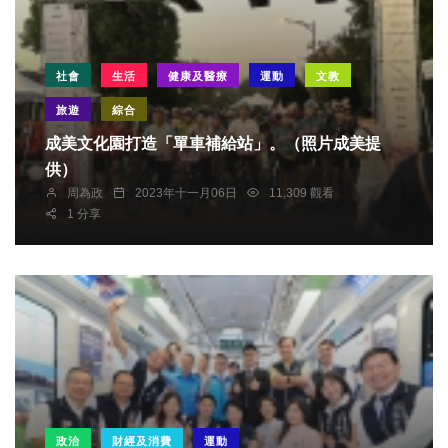
社會
生活
健康及醫療
運動
文教
旅遊
綜合
成美文化園打造「單車補給站」。（照片成美提
供）
周為政
2023年十一月06日
11,309 觀看
1 分享
政治
財經及消費
運動