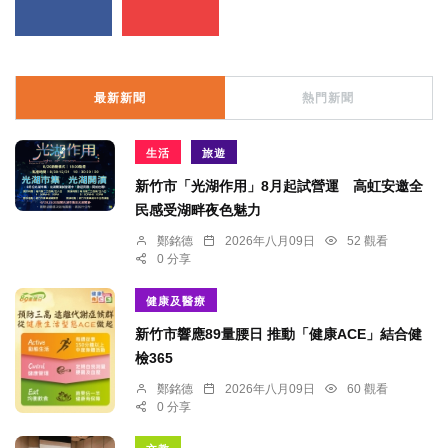
最新新聞
熱門新聞
生活
旅遊
新竹市「光湖作用」8月起試營運 高虹安邀全
民感受湖畔夜色魅力
鄭銘德
2026年八月09日
52 觀看
0 分享
健康及醫療
新竹市響應89量腰日 推動「健康ACE」結合健
檢365
鄭銘德
2026年八月09日
60 觀看
0 分享