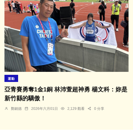
運動
亞青賽勇奪1金1銅 林沛萱超神勇 楊文科：妳是
新竹縣的驕傲！
鄭銘德
2026年六月01日
2,129 觀看
0 分享