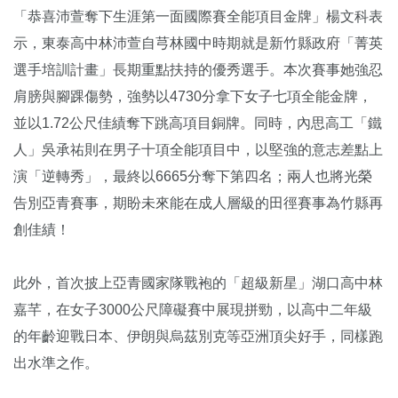
「恭喜沛萱奪下生涯第一面國際賽全能項目金牌」楊文科表
示，東泰高中林沛萱自芎林國中時期就是新竹縣政府「菁英
選手培訓計畫」長期重點扶持的優秀選手。本次賽事她強忍
肩膀與腳踝傷勢，強勢以4730分拿下女子七項全能金牌，
並以1.72公尺佳績奪下跳高項目銅牌。同時，內思高工「鐵
人」吳承祐則在男子十項全能項目中，以堅強的意志差點上
演「逆轉秀」，最終以6665分奪下第四名；兩人也將光榮
告別亞青賽事，期盼未來能在成人層級的田徑賽事為竹縣再
創佳績！
此外，首次披上亞青國家隊戰袍的「超級新星」湖口高中林
嘉芊，在女子3000公尺障礙賽中展現拼勁，以高中二年級
的年齡迎戰日本、伊朗與烏茲別克等亞洲頂尖好手，同樣跑
出水準之作。