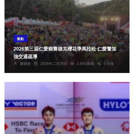
運動
2026第三屆仁愛鄉賽德克櫻花季馬拉松 仁愛警加
強交通疏導
陳朝枝
2026年二月26日
2,943 觀看
0 分享