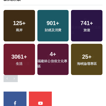
125
+
901
+
741
+
專
兩岸
財經及消費
旅遊
4
+
3061
+
25
+
福建林公信俗文化專
生活
海峽論壇專區
區