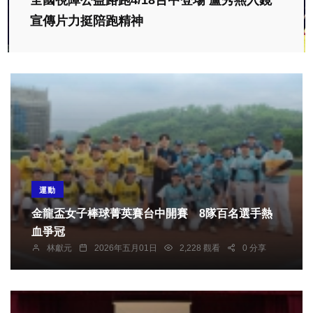
全國視障公益路跑4/18台中登場 盧秀燕入鏡
宣傳片力挺陪跑精神
運動
金龍盃女子棒球菁英賽台中開賽 8隊百名選手熱
血爭冠
林獻元
2026年五月01日
2,228 觀看
0 分享