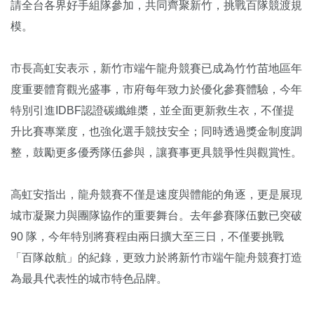
請全台各界好手組隊參加，共同齊聚新竹，挑戰百隊競渡規
模。
市長高虹安表示，新竹市端午龍舟競賽已成為竹竹苗地區年
度重要體育觀光盛事，市府每年致力於優化參賽體驗，今年
特別引進IDBF認證碳纖維槳，並全面更新救生衣，不僅提
升比賽專業度，也強化選手競技安全；同時透過獎金制度調
整，鼓勵更多優秀隊伍參與，讓賽事更具競爭性與觀賞性。
高虹安指出，龍舟競賽不僅是速度與體能的角逐，更是展現
城市凝聚力與團隊協作的重要舞台。去年參賽隊伍數已突破
90 隊，今年特別將賽程由兩日擴大至三日，不僅要挑戰
「百隊啟航」的紀錄，更致力於將新竹市端午龍舟競賽打造
為最具代表性的城市特色品牌。