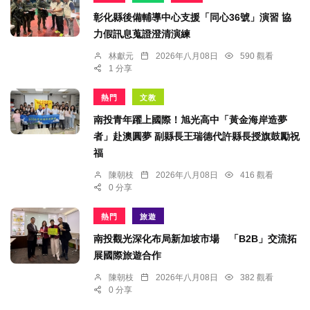
彰化縣後備輔導中心支援「同心36號」演習 協
力假訊息蒐證澄清演練
林獻元
2026年八月08日
590 觀看
1 分享
熱門
文教
南投青年躍上國際！旭光高中「黃金海岸造夢
者」赴澳圓夢 副縣長王瑞德代許縣長授旗鼓勵祝
福
陳朝枝
2026年八月08日
416 觀看
0 分享
熱門
旅遊
南投觀光深化布局新加坡市場 「B2B」交流拓
展國際旅遊合作
陳朝枝
2026年八月08日
382 觀看
0 分享