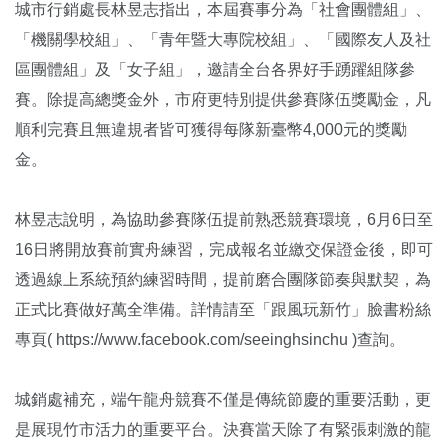
城市行銷處長林昱志指出，本屆賽事分為「社會團體組」、
「機關學校組」、「青年暨大專院校組」、「國際友人及社
區團體組」及「女子組」，邀請全台各界好手踴躍組隊參
賽。除提高總獎金外，市府更特別提供參賽隊伍獎勵金，凡
順利完賽且無違規者皆可獲得每隊新臺幣4,000元的獎勵
金。
林昱志說明，為協助參賽隊伍提前熟悉競賽環境，6月6日至
16日將開放賽前實舟練習，完成報名並繳交保證金後，即可
透過線上系統預約練習時間，提前磨合團隊節奏與默契，為
正式比賽做好萬全準備。詳情請至「跟風玩新竹」臉書粉絲
專頁( https://www.facebook.com/seeinghsinchu )查詢。
城銷處補充，端午龍舟競賽不僅是傳統節慶的重要活動，更
是展現竹市活力的重要平台。決賽當天除了有緊張刺激的龍