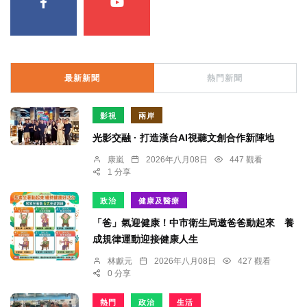
最新新聞
熱門新聞
影視
兩岸
光影交融 · 打造漢台AI視聽文創合作新陣地
康嵐
2026年八月08日
447 觀看
1 分享
政治
健康及醫療
「爸」氣迎健康！中市衛生局邀爸爸動起來 養
成規律運動迎接健康人生
林獻元
2026年八月08日
427 觀看
0 分享
熱門
政治
生活