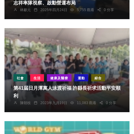
志祥率隊視察、啟動營運布局
林獻元
2025年四月24日
5,755 觀看
0 分享
社會
生活
健康及醫療
運動
綜合
第41屆日月潭萬人泳渡祈福 許縣長祈求活動平安順
利
陳朝枝
2023年九月19日
11,083 觀看
0 分享