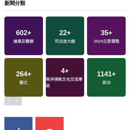
新聞分類
602
+
22
+
35
+
健康及醫療
司法放大鏡
2024立委選戰
4
+
264
+
1141
+
兩岸佛教文化交流專
藝文
政治
區