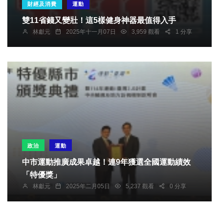
財經及消費
運動
雙11省錢又變壯！這5樣健身神器最值得入手
林獻元
2025年十一月07日
3,959 觀看
1 分享
政治
運動
中市運動推廣成果卓越！連9年獲選全國運動績效
「特優獎」
林獻元
2025年二月05日
5,237 觀看
0 分享