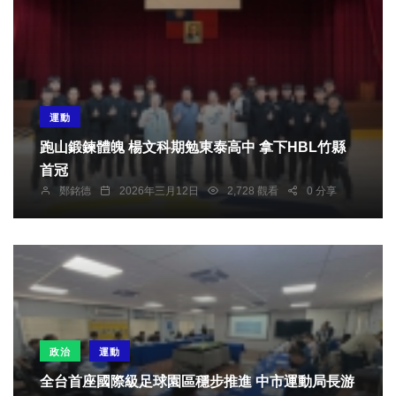
運動
跑山鍛鍊體魄 楊文科期勉東泰高中 拿下HBL竹縣
首冠
鄭銘德
2026年三月12日
2,728 觀看
0 分享
政治
運動
全台首座國際級足球園區穩步推進 中市運動局長游