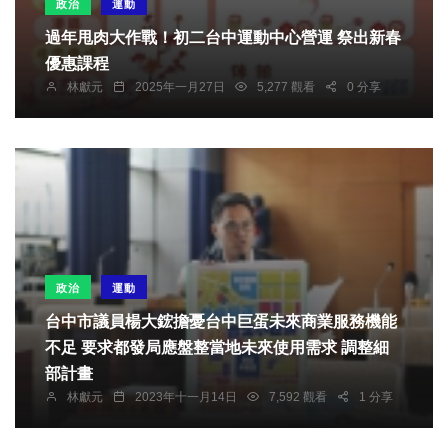
政治
運動
過年甩肉大作戰！初二台中運動中心營運 祭出新春
優惠課程
林獻元
2025年一月27日
5,277 觀看
0 分享
政治
運動
台中市議員楊大鋐擔憂台中巨蛋未來商業服務機能
不足 要求都發局應盤整當地未來使用需求 調整細
部計畫
林獻元
2023年十一月14日
7,592 觀看
1 分享