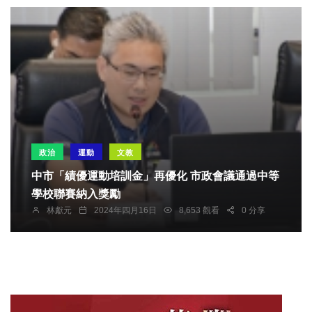
政治
運動
文教
中市「績優運動培訓金」再優化 市政會議通過中等
學校聯賽納入獎勵
林獻元
2024年四月16日
8,653 觀看
0 分享