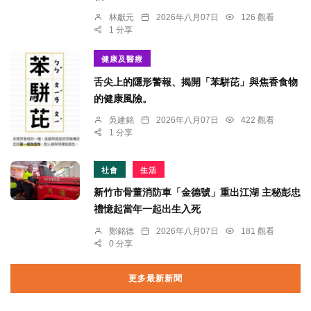
林獻元
2026年八月07日
126 觀看
1 分享
健康及醫療
舌尖上的隱形警報、揭開「苯駢芘」與焦香食物
的健康風險。
吳建銘
2026年八月07日
422 觀看
1 分享
社會
生活
新竹市骨董消防車「金德號」重出江湖 主秘彭忠
禮憶起當年一起出生入死
鄭銘德
2026年八月07日
181 觀看
0 分享
更多最新新聞