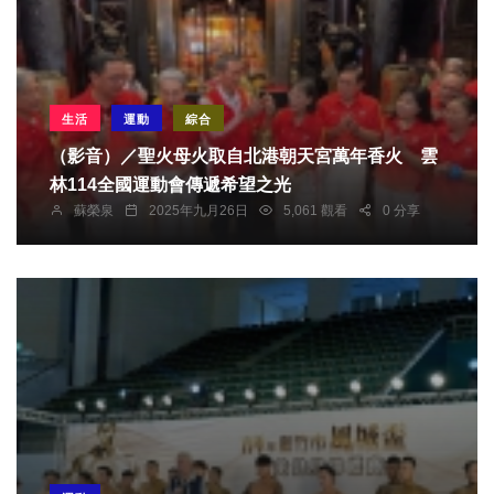
生活
運動
綜合
（影音）／聖火母火取自北港朝天宮萬年香火 雲
林114全國運動會傳遞希望之光
蘇榮泉
2025年九月26日
5,061 觀看
0 分享