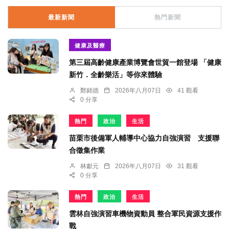
最新新聞
熱門新聞
健康及醫療
第三屆高齡健康產業博覽會世貿一館登場 「健康
新竹．全齡樂活」等你來體驗
鄭銘德
2026年八月07日
41 觀看
0 分享
熱門
政治
生活
苗栗市後備軍人輔導中心協力自強演習 支援聯
合徵集作業
林獻元
2026年八月07日
31 觀看
0 分享
熱門
政治
生活
雲林自強演習車機物資動員 整合軍民資源支援作
戰