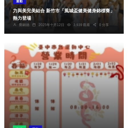
運動
力與美完美結合 新竹市「風城盃健美健身錦標賽」
熱力登場
鄭銘德
2025年十月12日
3,939 觀看
0 分享