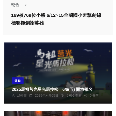
較舊
169校769位小將 6/12~15全國國小盃擊劍錦
標賽揮劍論英雄
運動
2025馬祖莒光星光馬拉松 6/6(五) 開放報名
編輯部
2025年六月05日
5,691 觀看
0 分享