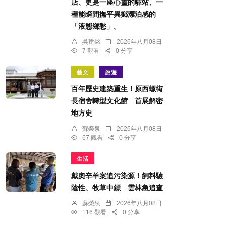
店、更是一座心靈的驛站、一
種能瞬間撫平異鄉漂泊感的
「液態鄉愁」。
吳建銘
2026年八月08日
7 觀看
0 分享
藝文
旅遊
百年歷史建築重生！原西螺街
長宿舍轉型文化館 首展解密
地方史
蘇榮泉
2026年八月08日
67 觀看
0 分享
生活
戴奧辛羊案追污染源！飼料驗
陰性、牧草中鏢 雲林急追查
蘇榮泉
2026年八月08日
116 觀看
0 分享