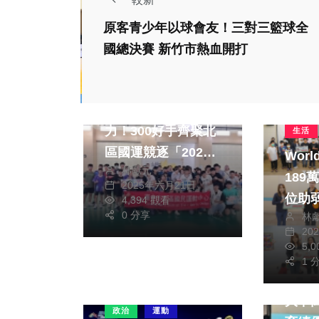
原客青少年以球會友！三對三籃球全
國總決賽 新竹市熱血開打
運動
攜手推動羽球不遺餘
力！300好手齊聚北
生活
區國運競逐「2025
Wor
林獻元
第五屆凱格盃羽球錦
189萬 送暖10社
2025年六月21日
標賽」
位助
4,394 觀看
0 分享
林
20
5,
1 
運動
大甲
政治
運動