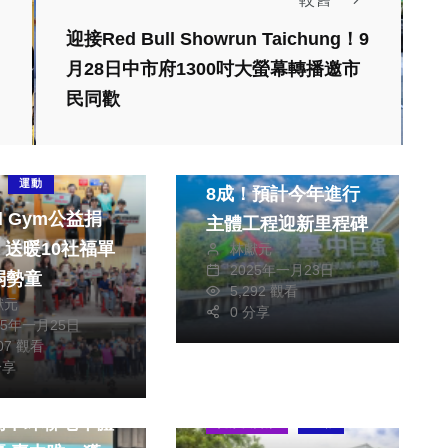
迎接Red Bull Showrun Taichung！9
月28日中市府1300吋大螢幕轉播邀市
民同歡
政治
運動
台中巨蛋開挖進度破
運動
8成！預計今年進行
ld Gym公益捐
主體工程迎新里程碑
福單
林獻元
2025年一月23日
弱勢童
5,292 觀看
獻元
0 分享
25年一月25日
007 觀看
分享
文教
社會
生活
高中蟬聯七年體
健康及醫療
運動