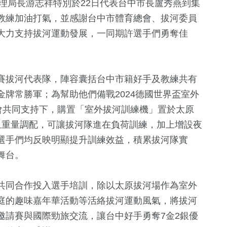
代理局長游志祥特別於22日代表台中市長盧秀燕到集
教練加油打氣，並感謝台中市體育總會、拔河委員
大力支持拔河運動發展，一同期許選手們勇奪佳
賽拔河代表隊，陣容囊括台中市籍好手及教練共有
牌常勝軍；為幫助他們備戰2024德國世界盃室外
會共同支持下，購置「室外拔河訓練機」置於太原
且重量調配，可讓拔河隊進在負荷訓練，加上增設夜
1
+
455
+
19
+
選手們均反映明顯提升訓練效益，積累拔河隊實
化交
兩岸藝苑天地
財經及消費
司法放大鏡
舞台。
4
+
共同合作投入選手培訓，除以太原拔河場作為室外
69
+
1561
+
庭的趣味嘉年華活動等活絡拔河運動風氣，將拔河
兩岸佛教文化交
美食
生活
流專區
邀請賽與國際勁旅交流，讓台中好手勇奪7金2銀優