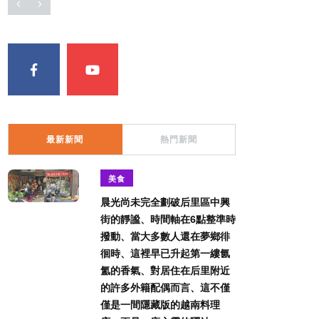
最新新聞
熱門新聞
美食
晨光尚未完全劃破后里區中興
街的靜謐、時間軸在6點整準時
撥動、當大多數人還在夢鄉徘
徊時、這裡早已升起第一縷氤
氳的香氣、對居住在后里附近
的許多外籍配偶而言、這不僅
僅是一間隱藏版的越南料理