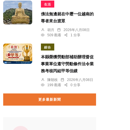
生活
佛法無邊就在中壢一位越南的
尊者來台渡眾
胡月
2026年八月08日
509 觀看
1 分享
綜合
本縣榮獲勞動部補助辦理督促
事業單位遵守勞動條件法令業
務考核丙組甲等佳績
陳朝枝
2026年八月08日
199 觀看
0 分享
更多最新新聞