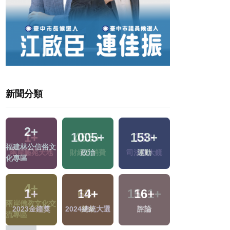
新聞分類
2
+
1005
+
153
+
660
+
福建林公信俗文
政治
運動
綜合
化專區
1
+
14
+
16
+
331
+
2023金鐘獎
2024總統大選
評論
熱門