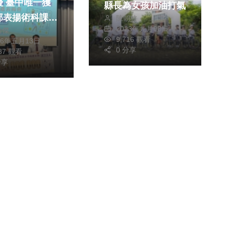
優 臺中唯一獲
縣長為女孩加油打氣
部表揚術科課業
陳朝枝
2023年九月08日
皓傑
並重 締造全國
9,716 觀看
26年五月13日
體育班優良典範
0 分享
187 觀看
分享