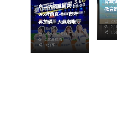
育績
台日大戰贏回來！
教育
3/6府前直播中市府
張
品德
20
再加碼：人氣啦啦隊
高中
2,
張皓傑
短今助陣、限量「嗑
1 
2026年三月06日
日」美食、張育成開
2,616 觀看
轟抽簽名公仔
0 分享