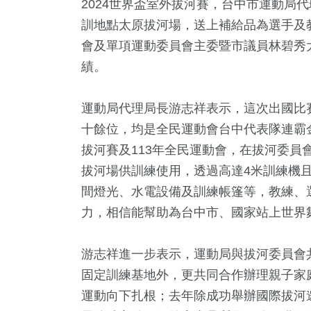
2024世界盃室外拔河賽，台中市運動局
訓地點太原拔河場，送上補給品為選手及
會及單項運動委員會主委暨市議員林碧秀
績。
運動局代理局長游志祥表示，這次出國比
十餘位，均是全民運動會台中代表隊連霸金
拔河賽及113年全民運動會，在拔河委員
拔河場供訓練使用，透過高達4米訓練機
37
+
55
+
63
+
30
+
12
+
間燈光、水電設備及訓練帳篷等，教練、
兩岸道教文
會
兩岸
2024立委選戰
海峽論壇專區
力，相信能幫助為台中市、國家站上世界
流專區
游志祥進一步表示，運動局與拔河委員會
3
+
392
+
644
+
固定訓練基地外，更共同合作辦理親子家
視
旅遊
文教
運動向下扎根；去年除成功舉辦國際拔河