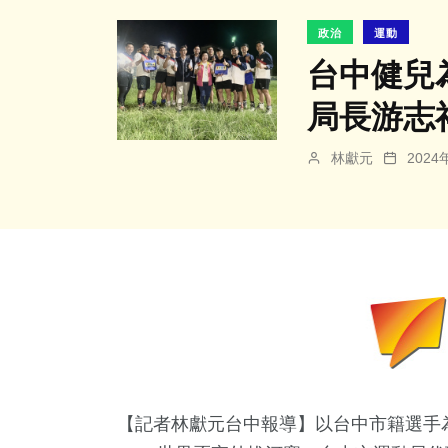
政治
運動
台中健兒
局長游志
林獻元
202
【記者林獻元台中報導】以台中市籍選手