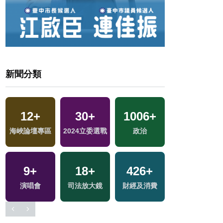
新聞分類
12
+
30
+
1006
+
318
+
地
海峽論壇專區
2024立委選戰
政治
熱門
9
+
18
+
426
+
1174
+
演唱會
司法放大鏡
財經及消費
社會