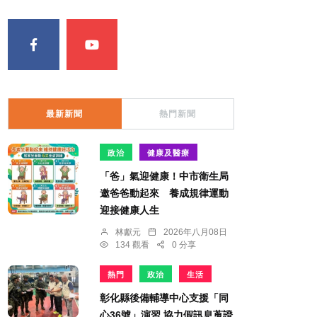
最新新聞
熱門新聞
政治
健康及醫療
「爸」氣迎健康！中市衛生局
邀爸爸動起來 養成規律運動
迎接健康人生
林獻元
2026年八月08日
134 觀看
0 分享
熱門
政治
生活
彰化縣後備輔導中心支援「同
心36號」演習 協力假訊息蒐證