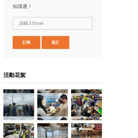
知識通！
請鍵入Email
訂閱
退訂
活動花絮