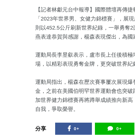
【記者林獻元台中報導】國際體壇再傳捷
「2023年世界男、女健力錦標賽」，展現
則以452.5公斤刷新世界紀錄，一舉勇
燕表達恭賀與感謝，楊森表現傑出，為國
運動局長李昱叡表示，盧市長上任後積極
場，以精彩表現勇奪金牌，更突破世界紀
3
+
33
+
5
+
13
+
599
兩岸佛教文化交
兩岸道教文化交
論
2024總統大選
綜合
運動局指出，楊森在歷次賽事屢次展現爆
流專區
流專區
金，之前在美國伯明罕世界運動會也突破
加世界健力錦標賽再將蹲舉成績推向新高
8
+
62
+
350
+
自我，爭取榮譽。
及醫療
美食
旅遊
分享
0+
0+