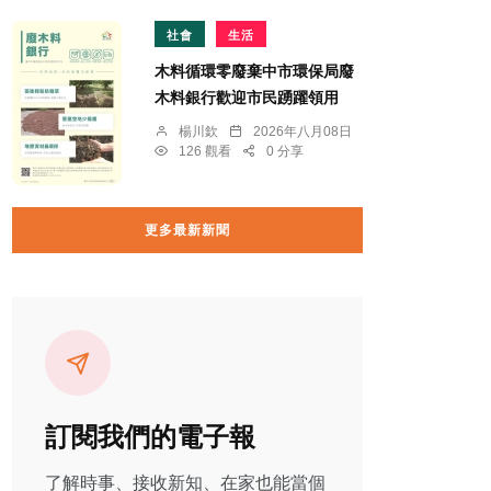
社會
生活
木料循環零廢棄中市環保局廢
木料銀行歡迎市民踴躍領用
楊川欽
2026年八月08日
126 觀看
0 分享
更多最新新聞
訂閱我們的電子報
了解時事、接收新知、在家也能當個