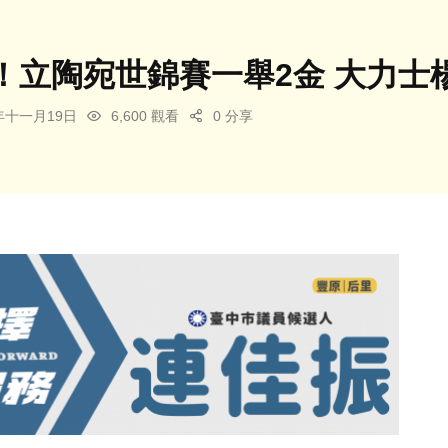
！立陶宛世錦賽一舉2金 大力士
3年十一月19日
6,600 觀看
0 分享