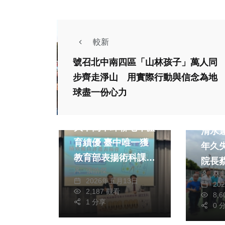
較新
號召北中南四區「山林孩子」萬人同
步齊走淨山 用實際行動與信念為地
政治
球盡一份心力
202
運動
文教
運動
大甲高中蟬聯七年體
清水
育績優 臺中唯一獲
年久失修 
教育部表揚術科課業
院長
張皓傑
品德並重 締造全國
林
球場
2026年五月13日
20
高中體育班優良典範
2,187 觀看
8,
運動
1 分享
0 
運動
飽覽山