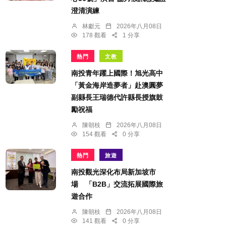
澄清演練
林獻元
2026年八月08日
178 觀看
1 分享
熱門
文教
南投青年躍上國際！旭光高中
「黃金海岸造夢者」赴澳圓夢
副縣長王瑞德代許縣長授旗鼓
勵祝福
陳朝枝
2026年八月08日
154 觀看
0 分享
熱門
旅遊
南投觀光深化布局新加坡市
場 「B2B」交流拓展國際旅
遊合作
陳朝枝
2026年八月08日
141 觀看
0 分享