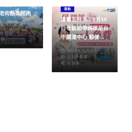
路跑嘉年華
運動
24老街熱血開跑
溫馨五月天！5月10
銘德
26年六月18日
日母親節帶媽咪至台
798 觀看
中國運中心 顧健康
分享
林獻元
也享好康
2026年五月05日
2,359 觀看
0 分享