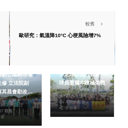
較舊
歐研究：氣溫降10°C 心梗風險增7%
4立委選戰
運動
台中藍鯨迎接首次女
子足球亞冠八強賽
運動公園網球場
球員墨爾本積極備戰
立法院副
林獻元
蔡其昌會勘改善
2025年三月23日
獻元
4,509 觀看
23年九月01日
0 分享
607 觀看
分享
城秘境 北埔
政治
生活