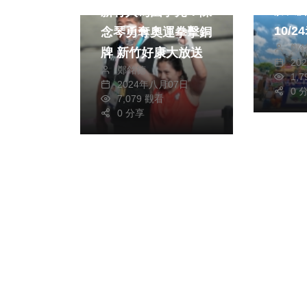
膨風
新竹人為國爭光！陳
10/
念琴勇奪奧運拳擊銅
鄭
牌 新竹好康大放送
20
鄭銘德
1,
2024年八月07日
0 
7,079 觀看
0 分享