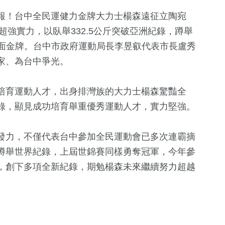
報！台中全民運健力金牌大力士楊森遠征立陶宛
超強實力，以臥舉332.5公斤突破亞洲紀錄，蹲舉
奪2面金牌。台中市政府運動局長李昱叡代表市長盧秀
家、為台中爭光。
培育運動人才，出身排灣族的大力士楊森驚豔全
錄，顯見成功培育舉重優秀運動人才，實力堅強。
2
+
+
56
+
1
+
福建林公信俗文
影視
兩岸藝苑天
發力，不僅代表台中參加全民運動會已多次連霸摘
化專區
蹲舉世界紀錄，上屆世錦賽同樣勇奪冠軍，今年參
，創下多項全新紀錄，期勉楊森未來繼續努力超越
1
+
59
+
217
+
2023金鐘獎
兩岸
藝文