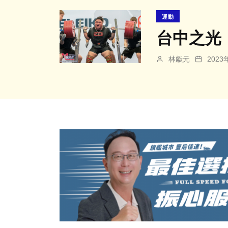
運動
台中之光
林獻元
202