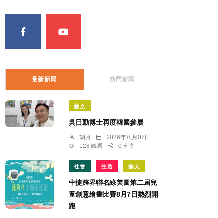
最新新聞
熱門新聞
藝文
吳日勤博士再度韓國參展
胡月
2026年八月07日
128 觀看
0 分享
社會
生活
藝文
中捷跨界聯名綠美圖第二屆兒
童創意繪畫比賽8月7日熱烈開
跑