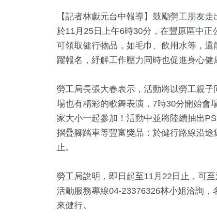
【記者林獻元台中報導】鼓勵勞工朋友走
於11月25日上午6時30分，在豐原區中
可領取健行物品，如毛巾、飲用水等，還
躍報名，紓解工作壓力同時也促進身心健
勞工局長張大春表示，活動將以勞工親子
場也有精彩的歌舞表演，7時30分開始會
36
+
0
+
567
+
1364
+
496
+
家大小一起參加！活動中並將陸續抽出PS5主
兩岸道教文
教
健康及醫療
社會
財經及消費
摺疊腳踏車等豐富獎品；於健行路線沿途
流專區
止。
1
+
11
+
17
+
勞工局說明，即日起至11月22日止，可至活動網站(
放大鏡
演唱會
評論
活動服務專線04-23376326林小姐
來健行。