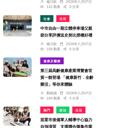
楊川欽
2026年八月07日
142 觀看
0 分享
社會
生活
中市自由一期立體停車場父親
節分享評價送史努比授權好禮
楊川欽
2026年八月07日
109 觀看
0 分享
健康及醫療
第三屆高齡健康產業博覽會世
貿一館登場 「健康新竹．全齡
樂活」等你來體驗
鄭銘德
2026年八月07日
184 觀看
0 分享
熱門
政治
生活
苗栗市後備軍人輔導中心協力
自強演習 支援聯合徵集作業