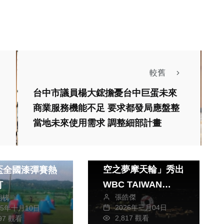
較舊
台中市議員楊大鋐擔憂台中巨蛋未來
商業服務機能不足 要求都發局應盤整
當地未來使用需求 調整細部計畫
運動
旅遊
麗寶樂園渡假區「天
隊伍交流競技!
空之夢摩天輪」秀出
盃全國漆彈賽熱
WBC TAIWAN
打
張皓傑
朝枝
FIGHTING等字樣為
2026年三月04日
25年十月10日
中華隊應援打氣
2,817 觀看
097 觀看