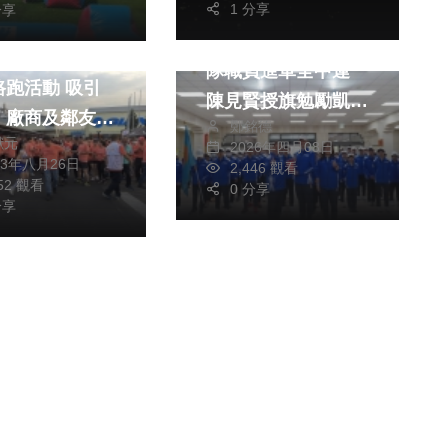
運動
1 分享
分享
新竹縣622名選手及
公司舉辦第三屆
隊職員進軍全中運
跑活動 吸引
陳見賢授旗勉勵凱旋
、廠商及鄰友約
鄭銘德
榮歸
獻元
0人參加
2026年四月08日
23年八月26日
2,446 觀看
352 觀看
0 分享
分享