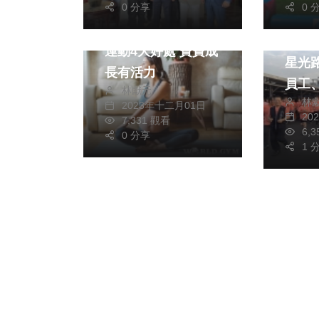
健康及醫療
運動
0 分享
0 
運動
孕媽咪也能動！懷孕
巨大
運動4大好處 寶寶成
星光路
長有活力
員工
林獻元
林
150
2023年十二月01日
20
7,331 觀看
6,
0 分享
1 