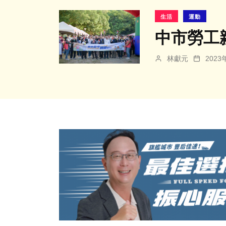
生活
運動
中市勞工
林獻元
202