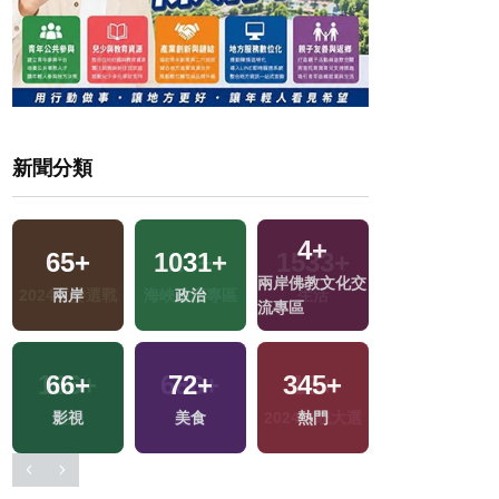
新聞分類
4
+
65
+
1031
+
1
+
兩岸佛教文化交
兩岸
政治
兩岸藝苑天地
流專區
66
+
72
+
345
+
252
+
選
影視
美食
熱門
藝文