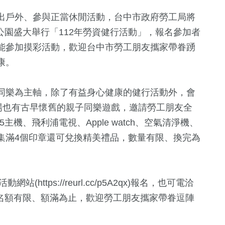
出戶外、參與正當休閒活動，台中市政府勞工局將
正公園盛大舉行「112年勞資健行活動」，報名參加者
能參加摸彩活動，歡迎台中市勞工朋友攜家帶眷踴
康。
同樂為主軸，除了有益身心健康的健行活動外，會
場也有古早懷舊的親子同樂遊戲，邀請勞工朋友全
33
+
13
+
1533
+
機、飛利浦電視、Apple watch、空氣清淨機、
化交
2024立委選戰
海峽論壇專區
生活
集滿4個印章還可兌換精美禮品，數量有限、換完為
166
+
686
+
15
+
https://reurl.cc/p5A2qx)報名，也可電洽
運動
綜合
2024總統大
洽詢，名額有限、額滿為止，歡迎勞工朋友攜家帶眷逗陣