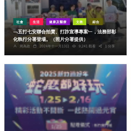
社會
生活
健康及醫療
文教
綜合
﹁五打七安聯合拍賣、打詐宣導專案﹂，法務部彰
化執行分署登場。（照片分署提供）
周為政
2024年十一月13日
9,241 觀看
1 分享