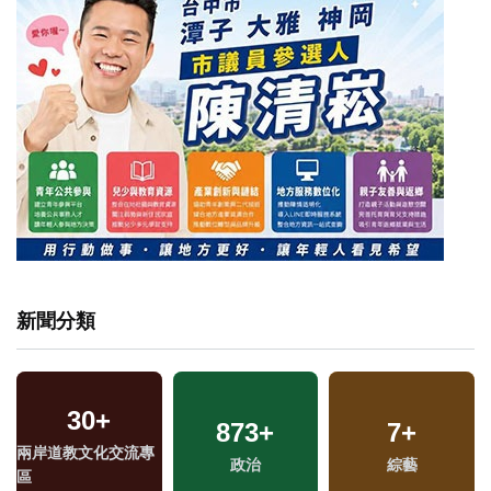
新聞分類
30
+
873
+
7
+
兩岸道教文化交流專
政治
綜藝
區