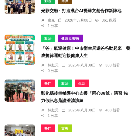
影視
兩岸
光影交融 · 打造漢台AI視聽文創合作新陣地
康嵐
2026年八月08日
361 觀看
1 分享
政治
健康及醫療
「爸」氣迎健康！中市衛生局邀爸爸動起來 養
成規律運動迎接健康人生
林獻元
2026年八月08日
368 觀看
0 分享
熱門
政治
生活
彰化縣後備輔導中心支援「同心36號」演習 協
力假訊息蒐證澄清演練
林獻元
2026年八月08日
488 觀看
1 分享
熱門
文教