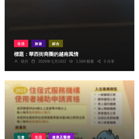
生活
旅遊
綜合
標題：華西街商圈的越南風情
胡月
2026年七月18日
1,589 觀看
0 分享
社會
生活
健康及醫療