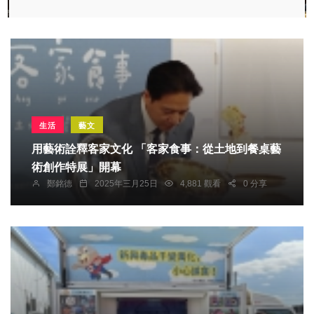
生活
藝文
用藝術詮釋客家文化 「客家食事：從土地到餐桌藝
術創作特展」開幕
鄭銘德
2025年三月25日
4,881 觀看
0 分享