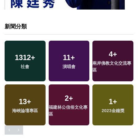
新聞分類
1
+
63
+
32
+
專
兩岸藝苑天地
影視
2024立委選戰
36
+
685
+
17
+
兩岸道教文化交流專
文教
評論
區