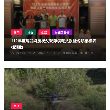
熱門
社會
生活
健康及醫療
112年度鹿谷鄉慶祝父親節模範父親暨各類楷模表
揚活動
陳朝枝
2023年八月08日
9,108 觀看
0 分享
生活