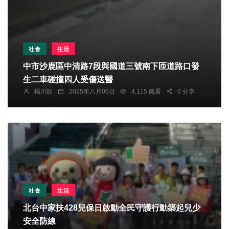
社會
生活
中市沙鹿區中清路7段與國道三號南下匝道路口發
生二車碰撞四人受傷送醫
楊川欽
2025年八月06日
4,115 觀看
0 分享
社會
生活
北台中家扶428兒保日啟動全民守護行動築起兒少
安全防線