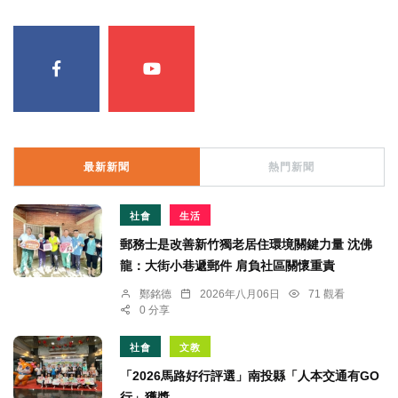
最新新聞
熱門新聞
社會
生活
郵務士是改善新竹獨老居住環境關鍵力量 沈佛
龍：大街小巷遞郵件 肩負社區關懷重責
鄭銘德
2026年八月06日
71 觀看
0 分享
社會
文教
「2026馬路好行評選」南投縣「人本交通有GO
行」獲獎