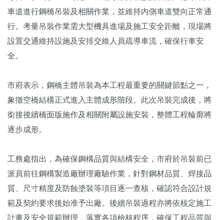
車道進行鋼橋吊裝及相關作業，並維持內側車道雙向正常通
行。考量吊裝作業需大型機具進場及施工安全距離，現場將
設置交通維持設施及安排交維人員疏導車流，確保行車安
全。
市府表示，鋼橋主體吊裝為本工程最重要的關鍵節點之一，
象徵空橋結構正式進入主體成形階段。此次吊裝完成後，將
銜接後續橋面版施作及相關附屬設施安裝，整體工程輪廓將
逐步成形。
工務處指出，為確保鋼構品質與結構安全，市府於吊裝前已
派員前往鋼構製造廠辦理廠驗作業，針對鋼材品質、焊接品
質、尺寸精度及防蝕塗裝等項目逐一查核，確認符合設計規
範及契約要求後始准予出廠。後續吊裝過程亦將依核定施工
計畫及安全規範辦理，落實各項檢核程序，確保工程品質與