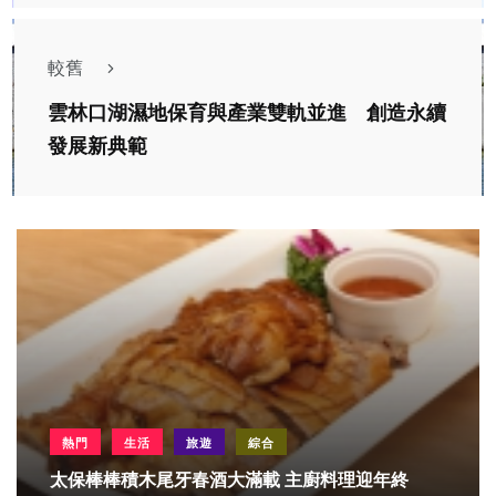
較舊
雲林口湖濕地保育與產業雙軌並進 創造永續
發展新典範
熱門
生活
旅遊
綜合
太保棒棒積木尾牙春酒大滿載 主廚料理迎年終