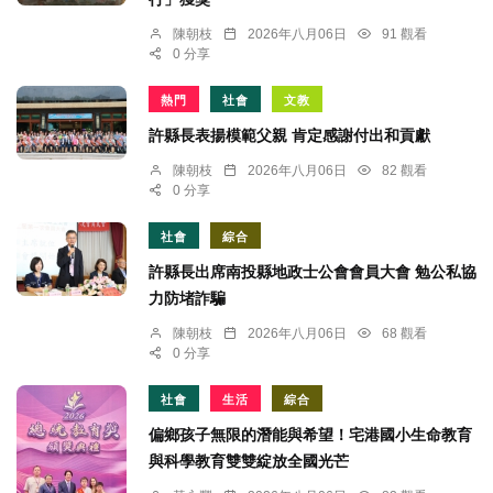
陳朝枝
2026年八月06日
91 觀看
0 分享
熱門
社會
文教
許縣長表揚模範父親 肯定感謝付出和貢獻
陳朝枝
2026年八月06日
82 觀看
0 分享
社會
綜合
許縣長出席南投縣地政士公會會員大會 勉公私協
力防堵詐騙
陳朝枝
2026年八月06日
68 觀看
0 分享
社會
生活
綜合
偏鄉孩子無限的潛能與希望！宅港國小生命教育
與科學教育雙雙綻放全國光芒