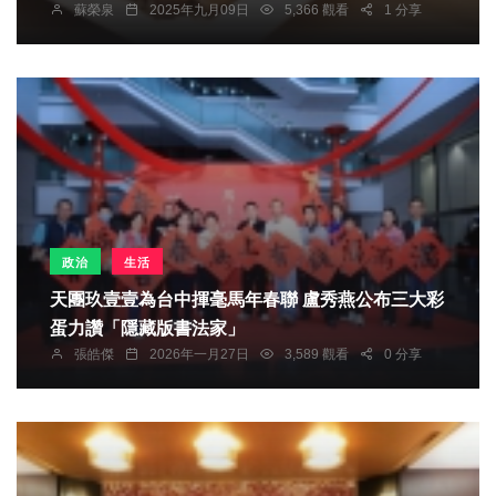
蘇榮泉
2025年九月09日
5,366 觀看
1 分享
政治
生活
天團玖壹壹為台中揮毫馬年春聯 盧秀燕公布三大彩
蛋力讚「隱藏版書法家」
張皓傑
2026年一月27日
3,589 觀看
0 分享