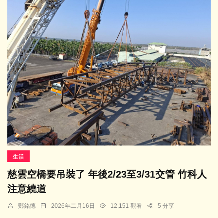
生活
慈雲空橋要吊裝了 年後2/23至3/31交管 竹科人
注意繞道
鄭銘德
2026年二月16日
12,151 觀看
5 分享