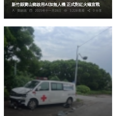
新竹縣寶山鄉啟用AI加無人機 正式對紅火蟻宣戰
鄭銘德
2025年十一月28日
3,228 觀看
0 分享