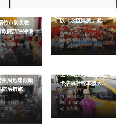
成大醫院「2026臺
文教
南失智照護博學會」
安全校園與韌性
以「永恆與美」凝聚
黃永豐
失智照護共識
行政院訪評特優
2026年六月30日
銘德
1,675 觀看
26年三月19日
熱門
社會
0 分享
355 觀看
生活
健康及醫療
分享
健康及醫療
長輩刷卡搭車更方
患者現蹤 新
便！南投縣敬老愛心
衛生局迅速啟動
卡搭乘計程車擴大服
熱防治措施
陳朝枝
務
銘德
2023年六月17日
24年十月17日
10,042 觀看
374 觀看
0 分享
分享