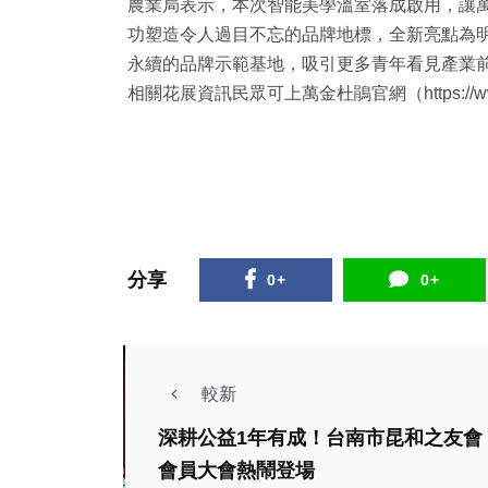
農業局表示，本次智能美學溫室落成啟用，讓
功塑造令人過目不忘的品牌地標，全新亮點為明
永續的品牌示範基地，吸引更多青年看見產業
相關花展資訊民眾可上萬金杜鵑官網（https://www.w
分享
0+
0+
較新
深耕公益1年有成！台南市昆和之友會
熱門
生活
會員大會熱鬧登場
綜合