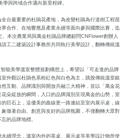
業美學與跨域合作邁向新里程碑。
全台最重要的杜鵑花產地，為改變杜鵑為行道樹工程苗
跨界合作、在地響應及產業永續等面向參與國際比賽，迄
。本次農業局與萬金杜鵑品牌總顧問CNFlower創辦人
邀請工二建築設計事務所共同執行美學設計，翻轉傳統溫
，本次智能美學溫室整體規劃構想上，希望以「可走進的品牌
+
4
+
0
+
127
+
溫室外觀以杜鵑色系粉紅色與白色為主，跳脫傳統溫室銀
2024總統大選
2023金鐘獎
旅遊
自然互動、品牌識別與開放共融三大精神，並以「萬金花
於花朵綻放的瞬間，入口的品牌識別呈現萬金的山勢，室
有的巨石上，這優美的曲線更一路連結至室內展示桌，線
599
+
25
+
3
+
，象徵著自由、創意與友好的品牌氛圍，不僅翻轉大眾對
不忘的品牌地標。
生活
兩岸
綜藝
應永續理念，溫室內外的茶桌、展示桌等美學設計物所使