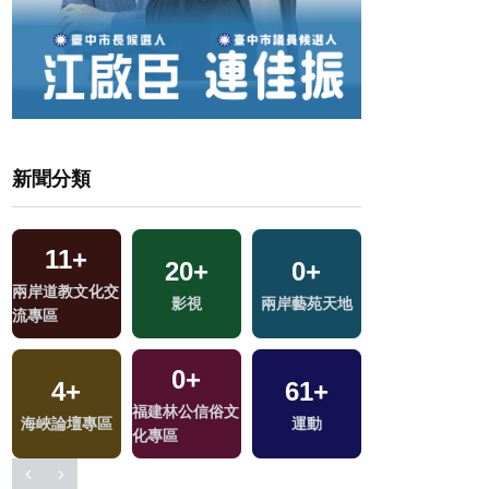
新聞分類
11
+
20
+
0
+
10
+
兩岸道教文化交
影視
兩岸藝苑天地
2024立委選戰
流專區
0
+
4
+
61
+
401
+
福建林公信俗文
海峽論壇專區
運動
政治
化專區