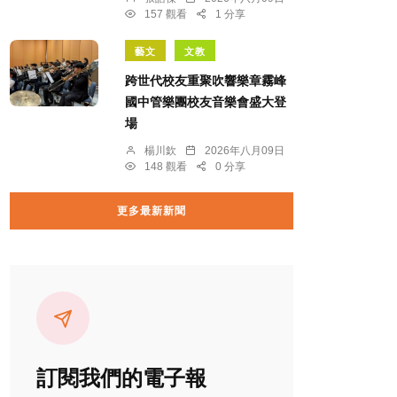
157 觀看
1 分享
藝文
文教
跨世代校友重聚吹響樂章霧峰
國中管樂團校友音樂會盛大登
場
楊川欽
2026年八月09日
148 觀看
0 分享
更多最新新聞
訂閱我們的電子報