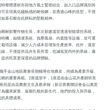
同時整體選材亦與地方風土緊密結合，如入口品牌識別與
但可呈現風化鏽蝕感的耐候鋼，並透過山峰的造型，不僅
農如基石般在此耕耘的堅毅精神。
熱難耐影響作物生長，本次新建溫室透過智能環控系統，
動時機，如噴灌系統、負壓風扇、內遮陰等設備，並可運
之栽培設備，減少人力成本並增加生產效率。此外，溫室
光線，不僅提供花卉生長所需，也減低室內外的界線，邀
，提供民眾更深度的品牌體驗。
局攜手金山地區農會長期輔導在地農友，持續為產業升級、
鄉的重要典範。2座溫室中，1座是由金山花卉產銷班長
1座則是由花農蔡文生及蔡承翰（新北青農聯誼會金山萬里
皆為繼承家業、返鄉扎根的新生代，他們的投入與升級，
流的具體成果。