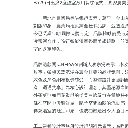
今(29)日出席2座溫室啟用剪綵儀式，見證農
新北市農業局長諶錫輝表示，萬里、金山為
刻版印象，農業局推動萬金杜鵑品牌，並透過
今已榮獲18項國際大獎肯定，品牌推動備受肯定
凌宗湧合作，進行智能溫室整體美學規劃，並
室的既定印象。
品牌總顧問 CNFlower創辦人凌宗湧表示
7
+
6
+
5
+
79
+
426
故事」帶領民眾沉浸在萬金杜鵑的品牌氛圍，
及醫療
司法放大鏡
評論
藝文
社會
灰色及黑色網布視覺感受，而整體設計更強調
漾．通透共享」為核心設計理念，其靈感源自
外茶桌則如同花瓣般的柔美曲線綻放在當地特
+
27
+
252
+
條在空間中優雅舒展，賦予空間動態的流動感
教文化交
傳統溫室的既定印象，也成功塑造出令人過目
美食
綜合
工二建築設計事務所設計師胡靖元表示，為呼