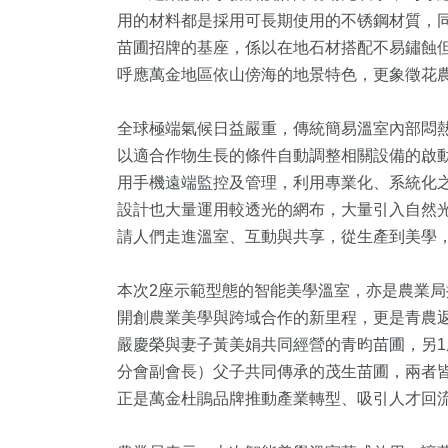
用的材料都是採用可長期使用的不锈鋼材質，
苗圃招牌的基座，係以在地石材搭配不易鏽蝕
呼應萬金地區依山傍海的地景特色，更象徵花
全球極端氣候日益嚴重，傳統簡易溫室內部悶
以適合作物生長的條件自動調整相關設備的啟
用手機遠端監控及管理，利用專業化、系統化
設計也大量運用較透光的網布，大量引入自然
請人們走進溫室、互動與共享，從生產到美學
本次2座示範型態的智能美學溫室，亦是農業
開創農業美學與跨域合作的新里程，更是青農返
嚴慶榮與妻子黃美娟共同經營的青昀苗圃，另
分會副會長）父子共同傳承的茂生苗圃，兩者
正是萬金杜鵑品牌推動產業轉型、吸引人才回