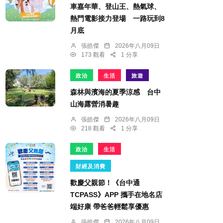
車嘉年華、登山王、熱氣球、
熱門電影接力登場 一路玩到8
月底
張皓傑
2026年八月09日
173 觀看
1 分享
政治
生活
旅遊
森林與濱海的夏季涼感 台中
山海露營消暑趣
張皓傑
2026年八月09日
218 觀看
1 分享
政治
生活
財經及消費
歡慶父親節！《台中通
TCPASS》APP 攜手在地名店
端好康 帶爸爸輕鬆享優惠
張皓傑
2026年八月09日