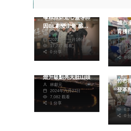
生活
《保留席位》陳玹宇
推動
曝賴雅妍是心靈導師
城市 新竹市防災教
因BL劇變主角 感觸
育獲
楊珊雯
落淚 黃宏軒笑稱自
鄭
2023年十一月16日
己尺度大 拍BL劇不
20
17,777 觀看
政治
生活
2,
怕有親密戲
0 分享
0 
「藍色公路」重現浪
生活
漫夜景！中市LED路
登革熱
燈升級點亮大肚山頭
竹市
林獻元
登革
2024年六月27日
7,082 觀看
鄭
1 分享
20
6,
0 