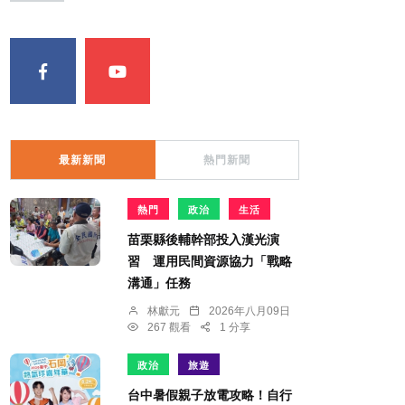
最新新聞
熱門新聞
熱門
政治
生活
苗栗縣後輔幹部投入漢光演
習 運用民間資源協力「戰略
溝通」任務
林獻元
2026年八月09日
267 觀看
1 分享
政治
旅遊
台中暑假親子放電攻略！自行