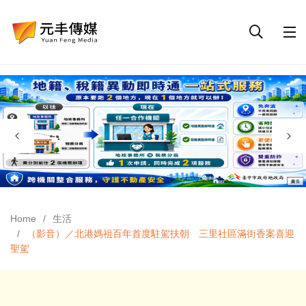
Home
生活
（影音）／北港媽祖百年首度駐駕扶朝 三里社區滿街香案喜迎
聖駕