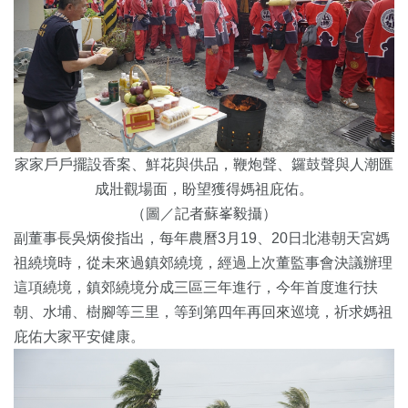
家家戶戶擺設香案、鮮花與供品，鞭炮聲、鑼鼓聲與人潮匯
成壯觀場面，盼望獲得媽祖庇佑。
（圖／記者蘇峯毅攝）
副董事長吳炳俊指出，每年農曆3月19、20日北港朝天宮媽
祖繞境時，從未來過鎮郊繞境，經過上次董監事會決議辦理
這項繞境，鎮郊繞境分成三區三年進行，今年首度進行扶
朝、水埔、樹腳等三里，等到第四年再回來巡境，祈求媽祖
庇佑大家平安健康。