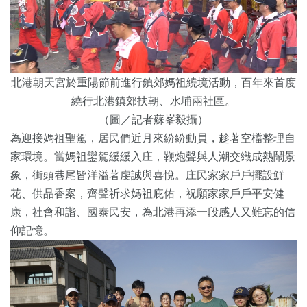
北港朝天宮於重陽節前進行鎮郊媽祖繞境活動，百年來首度
繞行北港鎮郊扶朝、水埔兩社區。
（圖／記者蘇峯毅攝）
為迎接媽祖聖駕，居民們近月來紛紛動員，趁著空檔整理自
家環境。當媽祖鑾駕緩緩入庄，鞭炮聲與人潮交織成熱鬧景
象，街頭巷尾皆洋溢著虔誠與喜悅。庄民家家戶戶擺設鮮
花、供品香案，齊聲祈求媽祖庇佑，祝願家家戶戶平安健
康，社會和諧、國泰民安，為北港再添一段感人又難忘的信
仰記憶。