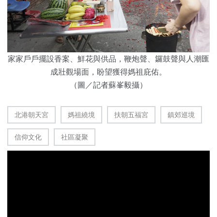
家家戶戶擺設香案、鮮花與供品，鞭炮聲、鑼鼓聲與人潮匯
成壯觀場面，盼望獲得媽祖庇佑。
（圖／記者蘇峯毅攝）
北港朝天宮
媽祖繞境
扶朝五福宮
鎮郊巡境
信仰文化
社區凝聚