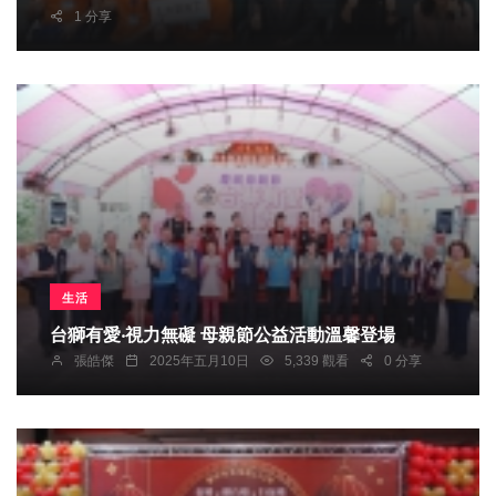
1 分享
生活
台獅有愛‧視力無礙 母親節公益活動溫馨登場
張皓傑
2025年五月10日
5,339 觀看
0 分享