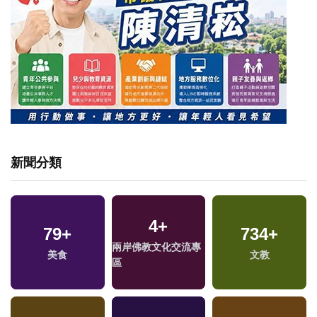
新聞分類
4
+
79
+
734
+
兩岸佛教文化交流專
美食
文教
區