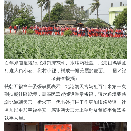
百年來首度繞行北港鎮郊扶朝、水埔兩社區，北港祖媽鑾駕
行進大街小巷、鄉村小徑，構成一幅美麗的畫面。（圖／記
者蘇峯毅攝）
扶朝五福宮主委張事夏表示，北港朝天宮媽祖百年來第一次
到扶朝社區繞境，奢區民眾都擺設香案祈福，這次繞境要感
謝北港朝天宮，祈求下一代出外打拼工作更加賺錢發達，社
區居民更加幸福平安，感謝朝天宮天上聖母及董監事會眾多
執事人員。