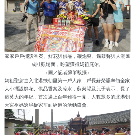
家家戶戶擺設香案、鮮花與供品，鞭炮聲、鑼鼓聲與人潮匯
成壯觀場面，盼望獲得媽祖庇佑。
（圖／記者蘇峯毅攝）
媽祖聖駕進入北港扶朝里第一戶人家，戶長蘇榮賜率領全家
大小擺設鮮花、供品香案及涼水，蘇榮賜及兒子表示，長了
這莫大的年紀，首次遇上百年難得一見，人數眾多的北港朝
天宮祖媽遶境從家前面經過的活動盛會。