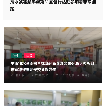
清水紫雲巖舉辦第31屆健行活動參加者非常踴
躍
社會
生活
中市清水區南勢里揮毫迎新春清水警分局明秀所到
場宣導守護治安交通過好年
楊川欽
2026年二月16日
3,192 觀看
0 分享