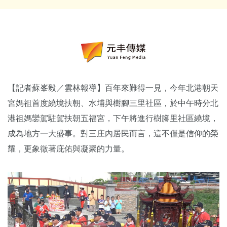
【記者蘇峯毅／雲林報導】百年來難得一見，今年北港朝天
宮媽祖首度繞境扶朝、水埔與樹腳三里社區，於中午時分北
港祖媽鑾駕駐駕扶朝五福宮，下午將進行樹腳里社區繞境，
成為地方一大盛事。對三庄內居民而言，這不僅是信仰的榮
耀，更象徵著庇佑與凝聚的力量。