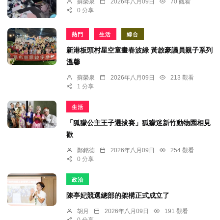
蘇榮泉
2026年八月09日
70 觀看
0 分享
熱門
生活
綜合
新港板頭村星空童畫春波綠 黃啟豪議員親子系列
溫馨
蘇榮泉
2026年八月09日
213 觀看
1 分享
生活
「狐獴公主王子選拔賽」狐獴迷新竹動物園相見
歡
鄭銘德
2026年八月09日
254 觀看
0 分享
政治
陳亭妃競選總部的架構正式成立了
胡月
2026年八月09日
191 觀看
0 分享