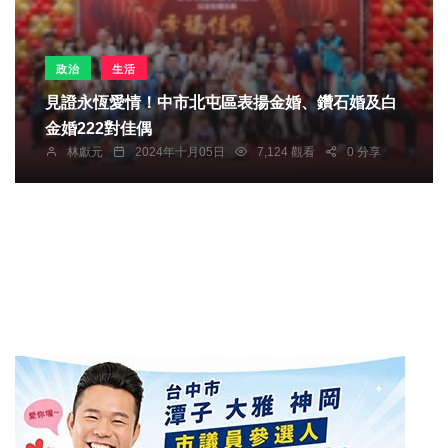
政治
生活
見證永恆愛情！中市北屯區表揚金婚、鑽石婚及白
金婚222對佳偶
林獻元
2024年十月05日
7,124 觀看
0 分享