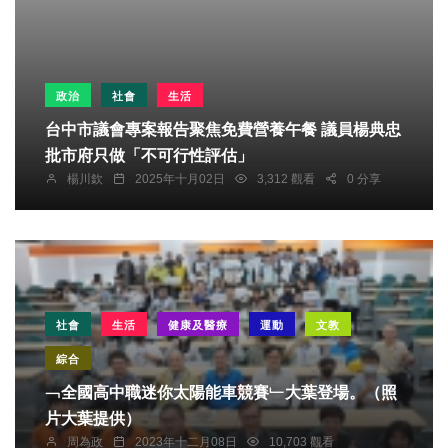
政治
社會
生活
台中市議會專案報告聚焦免費營養午餐 議員楊典忠
批市府只做「不可行性評估」
楊川欽
2025年十月02日
3,312 觀看
0 分享
社會
生活
健康及醫療
運動
文教
綜合
﹁全國高中職迷你太陽能車競賽﹂大葉登場。（照
片大葉提供）
周為政
2023年十二月08日
10,703 觀看