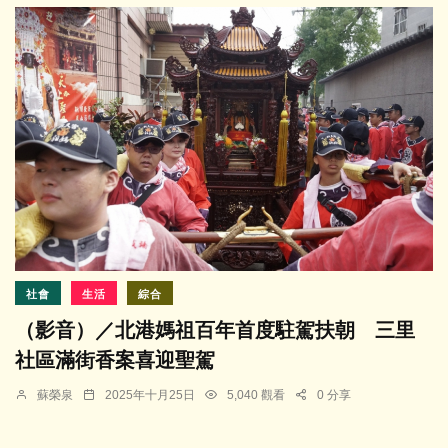
社會
生活
綜合
（影音）／北港媽祖百年首度駐駕扶朝 三里
社區滿街香案喜迎聖駕
蘇榮泉
2025年十月25日
5,040 觀看
0 分享