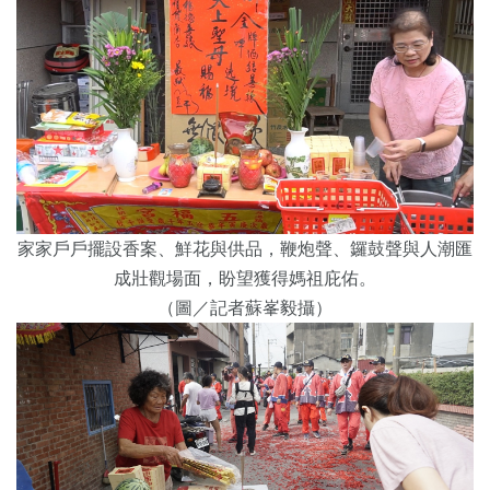
家家戶戶擺設香案、鮮花與供品，鞭炮聲、鑼鼓聲與人潮匯
成壯觀場面，盼望獲得媽祖庇佑。
（圖／記者蘇峯毅攝）