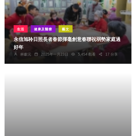
生活
健康及醫療
藝文
永信旭聆日照長者春節揮毫創意春聯祝弱勢家庭過
好年
林獻元
2025年一月23日
5,454 觀看
17 分享