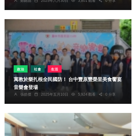
鄭銘德
2025年六月30日
3,801 觀看
0 分享
政治
社會
生活
寓教於樂扎根全民國防！ 台中豐原豐榮里美食饗宴
音樂會登場
張皓傑
2025年五月10日
5,924 觀看
0 分享