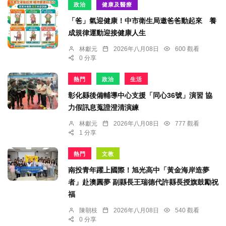
政治
健康及醫療
「爸」氣迎健康！中市衛生局邀爸爸動起來 養
成規律運動迎接健康人生
林獻元
2026年八月08日
600 觀看
0 分享
熱門
政治
生活
彰化縣後備輔導中心支援「同心36號」演習 協
力假訊息蒐證澄清演練
林獻元
2026年八月08日
777 觀看
1 分享
熱門
文教
南投青年躍上國際！旭光高中「黃金海岸造夢
者」赴澳圓夢 副縣長王瑞德代許縣長授旗鼓勵祝
福
陳朝枝
2026年八月08日
540 觀看
0 分享