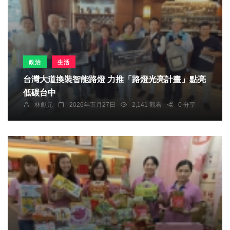
政治
生活
台灣大道換裝智能路燈 力推「路燈光亮計畫」點亮
低碳台中
林獻元
2026年五月27日
2,141 觀看
0 分享