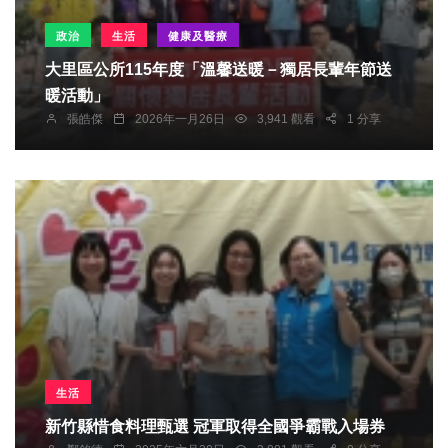
政治
生活
健康及醫療
大里區公所115年度「溫馨送暖－獨居長輩年節送
暖活動」
張皓傑
2026年一月26日
3,941 觀看
1 分享
生活
新竹縣惜食料理甄選 冠軍取得全國爭霸戰入場券