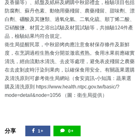
及香腸等）、紙盤及紙杯及網購中秋節禮盒，檢驗項目包括
防腐劑、蘇丹色素、動物用藥殘留、農藥殘留、甜味劑、漂
白劑、硼酸及其鹽類、過氧化氫、二氧化硫、順丁烯二酸、
亞硝酸鹽、材質之溶出試驗及材質試驗等，共抽驗124件產
品，檢驗結果均符合規定。
衛生局提醒民眾，中秋節烤肉應注意食材保存條件及新鮮
度，在烹調過程生熟食分開並澈底煮熟。食用水果前應確實
清洗，經由流動水清洗、去皮等處理，避免表皮殘留之農藥
在去皮剝皮時汙染到果肉，以確保食用安全。有關蔬果選購
及清洗原則可參考衛生局網站（食安資訊-小知識：蔬果選
購及清洗原則 https://www.health.ntpc.gov.tw/basic/?
mode=detail&node=1056 （圖：衛生局提供）
分享
1+
0+