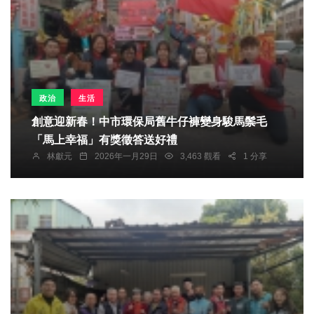
政治
生活
創意迎新春！中市環保局舊牛仔褲變身駿馬鬃毛
「馬上幸福」有獎徵答送好禮
林獻元
2026年一月29日
3,463 觀看
1 分享