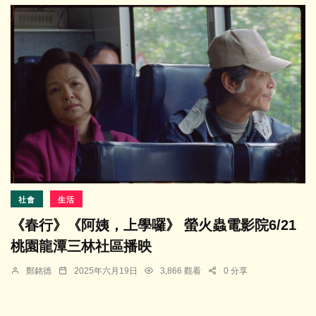
社會
生活
《春行》《阿姨，上學囉》 螢火蟲電影院6/21
桃園龍潭三林社區播映
鄭銘德
2025年六月19日
3,866 觀看
0 分享