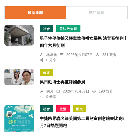
最新新聞
熱門新聞
社會
司法放大鏡
男子性侵偷拍又餵毒致傳播女暴斃 法官審後判十
四年六月徒刑
林獻元
2026年八月07日
231 觀看
0 分享
藝文
吳日勤博士再度韓國參展
胡月
2026年八月07日
198 觀看
0 分享
社會
生活
藝文
中捷跨界聯名綠美圖第二屆兒童創意繪畫比賽8
月7日熱烈開跑