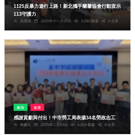
1125反暴力遊行上路！新北攜手蘭馨協會行動宣示
113守護力
高喬瑋
2025年十一月25日
3,080 觀看
0 分享
政治
生活
感謝貢獻與付出！中市勞工局表揚34名勞政志工
林獻元
2025年二月10日
4,924 觀看
0 分享