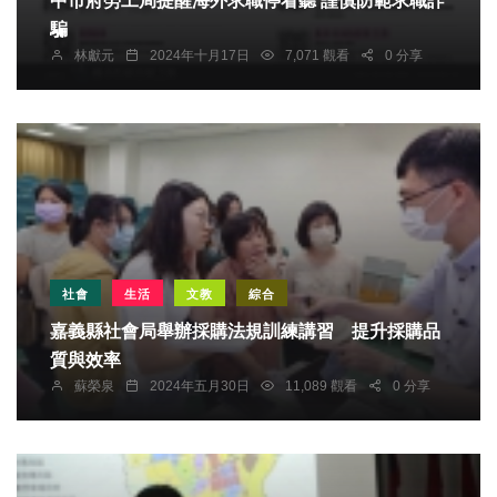
中市府勞工局提醒海外求職停看聽 謹慎防範求職詐
騙
林獻元
2024年十月17日
7,071 觀看
0 分享
社會
生活
文教
綜合
嘉義縣社會局舉辦採購法規訓練講習 提升採購品
質與效率
蘇榮泉
2024年五月30日
11,089 觀看
0 分享