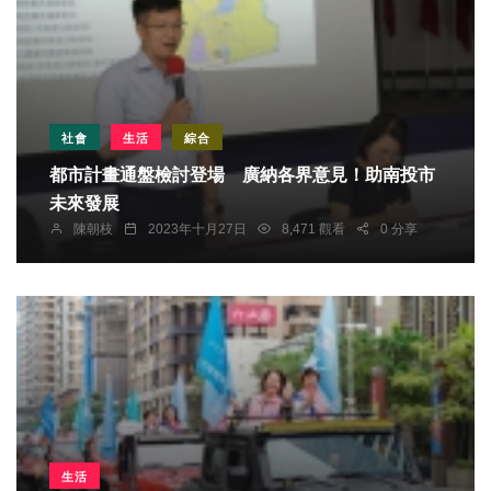
社會
生活
綜合
都市計畫通盤檢討登場 廣納各界意見！助南投市
未來發展
陳朝枝
2023年十月27日
8,471 觀看
0 分享
生活