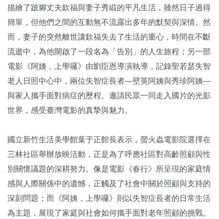
描繪了跛腳丈夫欽福與妻子秀緞的平凡生活，雖然日子過得
簡單，但他們之間的互動無不流露出多年的默契與深情。然
而，妻子的突然離世讓欽福失去了生活的重心，時間在不斷
流逝中，為他開啟了一段名為「告別」的人生旅程；另一部
電影《阿姨，上學囉》由劉臣恩導演執導，記錄聖若瑟失智
老人日照中心中，兩位失智症長者—壁英阿姨與秀珍阿姨—
與家人攜手面對病症的歷程。邀請民眾一同走入國片的光影
世界，感受臺灣電影的真摯與魅力。
國立新竹生活美學館葉于正館長表示，螢火蟲電影院選擇在
三林社區舉辦放映活動，正是為了呼應社區對高齡照顧與性
別關懷議題的深耕努力。像是電影《春行》所呈現的家庭情
感與人際關係中的遺憾，正觸及了社會中關於照顧與支持的
深刻問題；而《阿姨，上學囉》則以失智症長者的日常生活
為主題，展現了家庭與社會如何攜手面對老年照顧的挑戰。