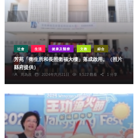
社會
生活
健康及醫療
文教
綜合
芳苑「衛生所和長照衛福大樓」落成啟用。（照片
縣府提供）
周為政
2024年六月21日
9,522 觀看
1 分享