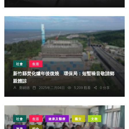
社會
生活
新竹縣焚化爐年後復燒 環保局：短暫噪音敬請鄉
親體諒
鄭銘德
2025年二月04日
5,209 觀看
0 分享
社會
生活
健康及醫療
藝文
文教
旅遊
綜合