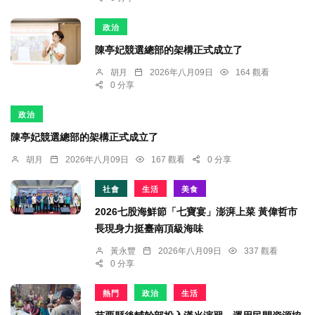
政治
陳亭妃競選總部的架構正式成立了
胡月
2026年八月09日
164 觀看
0 分享
政治
陳亭妃競選總部的架構正式成立了
胡月
2026年八月09日
167 觀看
0 分享
社會
生活
美食
2026七股海鮮節「七寶宴」澎湃上菜 黃偉哲市
長現身力挺臺南頂級海味
黃永豐
2026年八月09日
337 觀看
0 分享
熱門
政治
生活