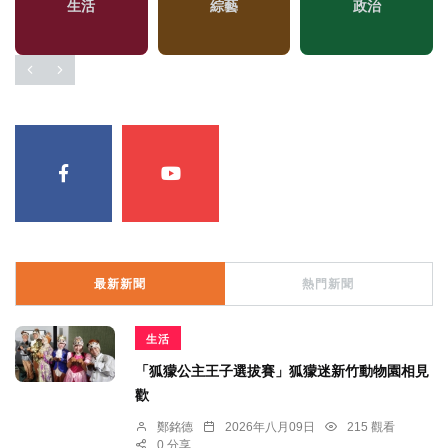
生活
綜藝
政治
最新新聞
熱門新聞
生活
「狐獴公主王子選拔賽」狐獴迷新竹動物園相見
歡
鄭銘德
2026年八月09日
215 觀看
0 分享