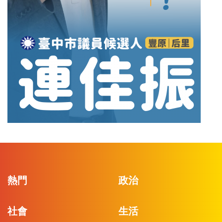
熱門
政治
社會
生活