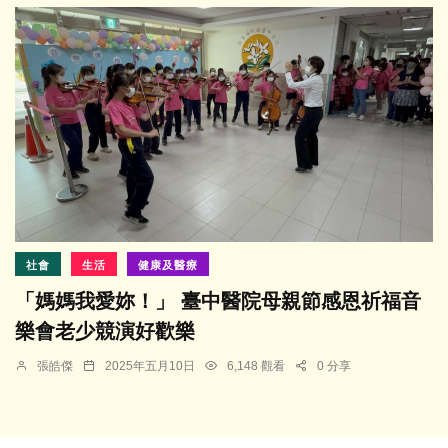
社會
生活
健康及醫療
「媽媽我愛妳！」 臺中醫院母親節感恩祈福音
樂會老少競演好歡樂
張皓傑
2025年五月10日
6,148 觀看
0 分享