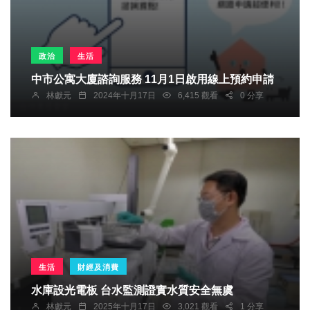
政治
生活
中市公寓大廈諮詢服務 11月1日啟用線上預約申請
林獻元
2024年十月17日
6,415 觀看
0 分享
生活
財經及消費
水庫設光電板 台水監測證實水質安全無虞
林獻元
2025年十月17日
3,021 觀看
1 分享