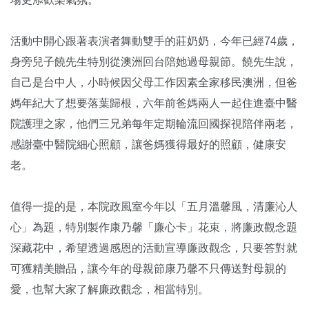
活動中開心跟著表演者舞動雙手的莊奶奶，今年已經74歲，
身旁兒子饒先生特別從澳洲回台陪她過母親節。饒先生說，
自己是台中人，小時候因父母工作因素全家移民澳洲，但爸
媽年紀大了想要落葉歸根，六年前爸媽兩人一起住進臺中醫
院護理之家，他們三兄弟每年定期輪流回國探視陪伴兩老，
感謝臺中醫院細心照顧，讓爸媽獲得最好的照顧，健康安
老。
值得一提的是，本院政風室今年以「五月溫馨風，清廉沁人
心」為題，特別製作康乃馨「廉心卡」花束，將廉政觀念題
深藏花中，希望透過感恩的活動宣導廉政觀念，只要答對就
可獲精美贈品，讓今年的母親節康乃馨不只傳送對母親的
愛，也幫大家了解廉政觀念，相當特別。