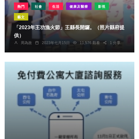
熱門
社會
生活
健康及醫療
影視
藝文
「2023年王功漁火節」王縣長開鑼。（照片縣府提
供）
周為政
2023年七月15日
11,576 觀看
1 分享