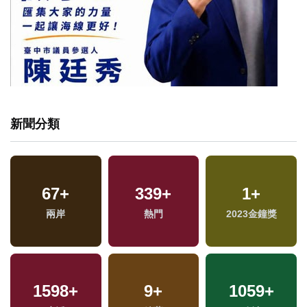
新聞分類
67
+
339
+
1
+
福
兩岸
熱門
2023金鐘獎
區
1598
+
9
+
1059
+