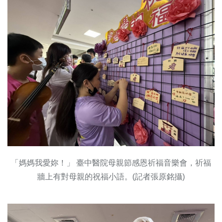
「媽媽我愛妳！」 臺中醫院母親節感恩祈福音樂會，祈福
牆上有對母親的祝福小語。(記者張原銘攝)