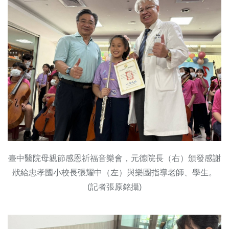
臺中醫院母親節感恩祈福音樂會，元德院長（右）頒發感謝
狀給忠孝國小校長張耀中（左）與樂團指導老師、學生。
(記者張原銘攝)