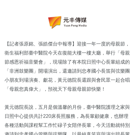
【記者張原銘、張皓傑台中報導】迎接一年一度的母親節，
衛生福利部臺中醫院今天在復能大樓一樓大廳，舉行「母親
節感恩祈福音樂會」，現場除了有本院日照中心長輩組成的
「非洲鼓樂團」開場演出，還邀請到忠孝國小長笛與弦樂團
小朋友到場演奏、獻花，黃元德院長還跟與會民眾一起合唱
「母親您真偉大」，預祝天下母親母親節快樂！
黃元德院長說，五月是個溫馨的月份，臺中醫院護理之家與
日照中心提供共計220床長照服務，為長輩顧健康，也辦理
各種活動與課程幫工作忙碌子女陪伴長輩，今天活動就特別
邀請到忠孝國小管樂與弦樂隊，以最純真笑容與演出賠長輩