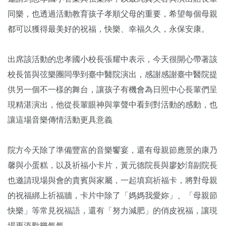
同樂，也透過活動教育孩子孝順父母的重要，希望每個母親
都可以獲得最美好的祝福，快樂、幸福久久，永保安康。
出席該活動的忠孝國小校長張耀中表示，今天很開心帶著該
校長笛與弦樂團同學到臺中醫院演出，感謝感謝臺中醫院提
供另一個不一樣的舞台，讓孩子有機會為日照中心長輩們呈
現精湛演出，他從長輩眼神與掌聲中看到對活動的感動，也
讓這場音樂傳情活動更具意義
院方今天除了準備豐富的音樂饗宴，還有母親節應景的康乃
馨與小蛋糕，以及祈福小卡片，黃元德院長與廖妙淯副院長
也邀請現場與會的貴賓與家屬，一起填寫祈福卡，將對母親
的祝福綁上祈福牆，卡片中除了「媽媽我愛妳」、「母親節
快樂」等常見祝福語，還有「努力減肥」的俏皮祝福，讓現
場更添歡樂氣氛。