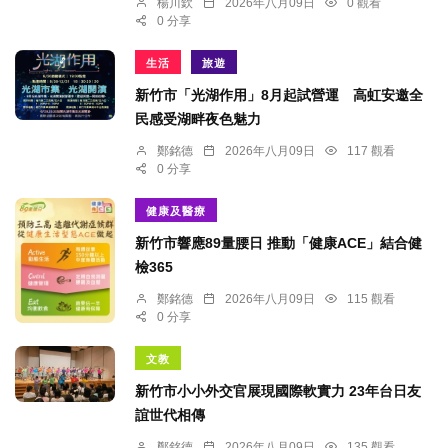
楊川欽
2026年八月09日
0 觀看
0 分享
生活
旅遊
新竹市「光湖作用」8月起試營運 高虹安邀全
民感受湖畔夜色魅力
鄭銘德
2026年八月09日
117 觀看
0 分享
健康及醫療
新竹市響應89量腰日 推動「健康ACE」結合健
檢365
鄭銘德
2026年八月09日
115 觀看
0 分享
文教
新竹市小小外交官展現國際軟實力 23年台日友
誼世代相傳
鄭銘德
2026年八月09日
135 觀看