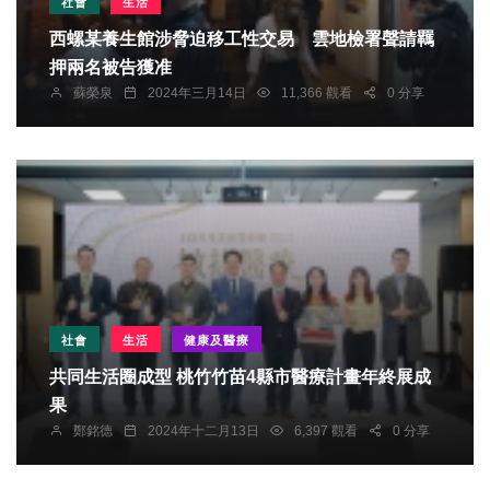
社會
生活
西螺某養生館涉脅迫移工性交易 雲地檢署聲請羈
押兩名被告獲准
蘇榮泉
2024年三月14日
11,366 觀看
0 分享
社會
生活
健康及醫療
共同生活圈成型 桃竹竹苗4縣市醫療計畫年終展成
果
鄭銘德
2024年十二月13日
6,397 觀看
0 分享