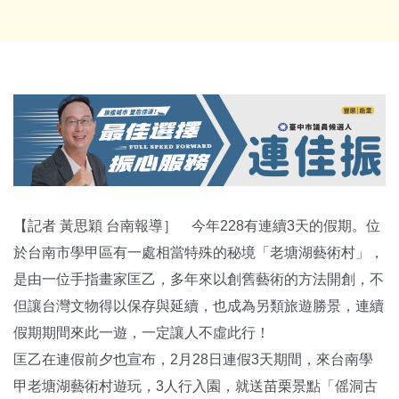
【記者 黃思穎 台南報導］ 今年228有連續3天的假期。位
於台南市學甲區有一處相當特殊的秘境「老塘湖藝術村」，
是由一位手指畫家匡乙，多年來以創舊藝術的方法開創，不
但讓台灣文物得以保存與延續，也成為另類旅遊勝景，連續
假期期間來此一遊，一定讓人不虛此行！
匡乙在連假前夕也宣布，2月28日連假3天期間，來台南學
甲老塘湖藝術村遊玩，3人行入園，就送苗栗景點「傜洞古