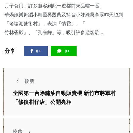
月子食用，許多遊客到此一遊都前來品嚐一番。
華煬娛樂舞蹈小精靈吳覲藜及抖音小妹妹吳亭雯昨天也到
「老塘湖藝術村」，表演「情霜」、「
竹林雀影」、「孔雀舞」等，吸引許多遊客駐...
分享
0+
0+
較新
全國第一台除鏽油自動販賣機 新竹市將軍村
「修復柑仔店」公開亮相
較舊