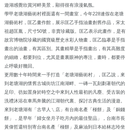
遊湖感覺欣賞河畔美景，顯得很有浪漫氣氛。
學甲老塘湖藝術村裡面還有一間畫室，今年228連假在老塘
湖藝術村，匡乙畫作館，展示匡乙手指油畫創舊作品，宋太
祖趙匡胤，尺寸50號，非賣珍藏版。匡乙表示此畫作，是有
故宮博物院珍藏的國寶級歷史水彩人物畫，匡乙臨摹是手指
畫出的油畫，有其區別。其畫精華是手指畫出，有其高難度
的細緻，都要到位，尤其是畫裏眼神的專注，畫時，都要停
止呼吸好幾回。
更用數十年時間來一手打造「老塘湖藝術村」，匡乙說，來
到老塘湖的懷舊古城街坊江南湖畔、一磚一瓦刻劃著朝代的
足印、彷如置身於時空之中來到人性最初的凡塵、受古裝的
洗禮沐浴在車馬奔騰的江湖朝代裏、探討古典生活的漫遊。
來到老塘湖有「古早人ㄟ店」有台南名產「椪餅」及「銅錢
餅」，是早年「婦女坐月子吃月內的最佳聖品」，台南市長
黃偉哲還特別寄台南名產「椪餅」及麻油到日本給林志玲坐