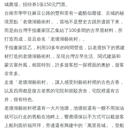
城農場」招待券1張150元門票。
台南市學甲往麻豆公路的豐和里有一處酷似廢墟、古城的秘
境景點「老塘湖藝術村」，當地不是歷史古蹟所遺留下來，
而是由台灣手指畫家匡乙集結了100多間的古早厝材料，所
打造而成，並且命名「老塘湖藝術村」。
手指畫家匡乙，利用10多年的時間營造，以老厝拆下的舊建
材打造的老塘湖藝術村,，呈現台灣古早生活、閩式建築和
蒙古塞外風，相當特別，許多遊客想一探裡面的奧妙，遊客
非常多。
走進「老塘湖藝術村」，讓人感受到藝術村裡的古色古香，
以及四周都是復古老舊的宅院和斑駁房舍，宅院裡還有古
井，很有特色。
老塘湖藝術村裡還有一大片池塘，池塘前還有一艘不用加油
就可以行走的舊船在池畔上，響應環保以手方式可以載遊客
上船到面祈福拜拜，旁邊還有興建中的「萬里長城」，登船