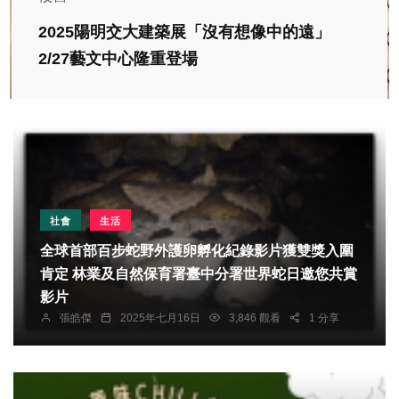
2025陽明交大建築展「沒有想像中的遠」
2/27藝文中心隆重登場
社會
生活
全球首部百步蛇野外護卵孵化紀錄影片獲雙獎入圍
肯定 林業及自然保育署臺中分署世界蛇日邀您共賞
影片
張皓傑
2025年七月16日
3,846 觀看
1 分享