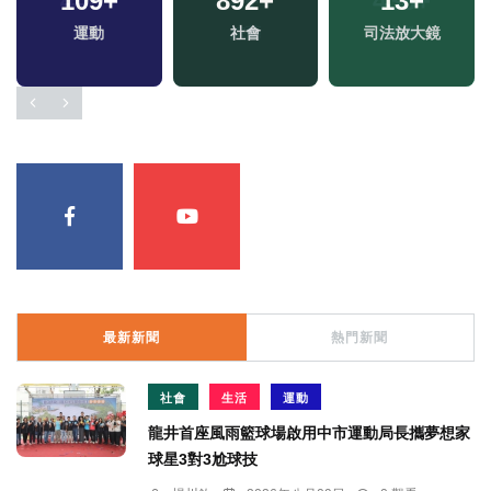
109
+
892
+
13
+
兩
運動
社會
司法放大鏡
區
最新新聞
熱門新聞
社會
生活
運動
龍井首座風雨籃球場啟用中市運動局長攜夢想家
球星3對3尬球技