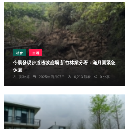
社會
生活
今晨發現步道邊坡崩塌 新竹林業分署：滿月圓緊急
休園
鄭銘德
2025年四月07日
6,213 觀看
0 分享