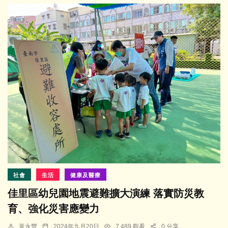
社會
生活
健康及醫療
佳里區幼兒園地震避難擴大演練 落實防災教
育、強化災害應變力
黃永豐
2024年九月20日
7,489 觀看
0 分享