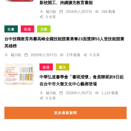
新校開工、持續擴充教育量能
楊川欽
2026年八月07日
284 觀看
0 分享
社會
生活
文教
台中技職教育再攀高峰全國技能競賽勇奪23面獎牌53人登技能競賽
英雄榜
楊川欽
2026年八月07日
278 觀看
0 分享
生活
藝文
中華弘道書學會「書硯澄懷」會員聯展於8日起
在台中市大墩文化中心藝廊登場
楊川欽
2026年八月07日
1,124 觀看
0 分享
更多最新新聞