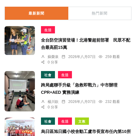
最新新聞
熱門新聞
生活
全台防空演習登場！北港警超前部署 民眾不配
合最高罰15萬
蘇榮泉
2026年八月07日
259 觀看
0 分享
社會
生活
跨局處聯手升級「急救即戰力」中市辦理
CPR+AED 實務演練
楊川欽
2026年八月07日
232 觀看
0 分享
社會
生活
文教
烏日區旭日國小校舍動工盧市長宣布任內第10所