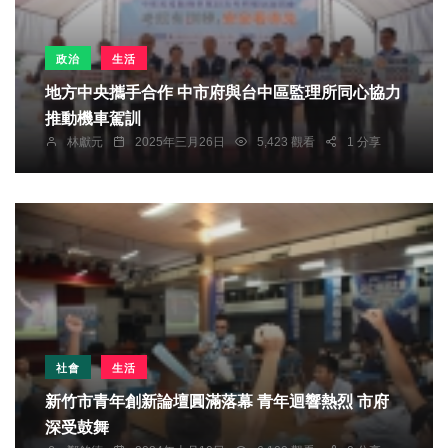
政治
生活
地方中央攜手合作 中市府與台中區監理所同心協力
推動機車駕訓
林獻元
2025年三月26日
5,423 觀看
1 分享
社會
生活
新竹市青年創新論壇圓滿落幕 青年迴響熱烈 市府
深受鼓舞