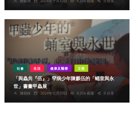
鄭銘德
2024年十月10日
6,100 觀看
0 分享
社會
生活
健康及醫療
文教
「與蟲共『伍』」罕病少年陳麒伍的「蛹室與永
世」書畫甲蟲展
陳朝枝
2024年七月03日
8,206 觀看
0 分享