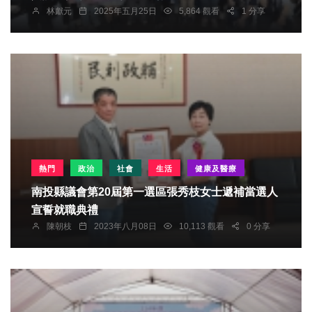
林獻元
2025年五月25日
5,864 觀看
1 分享
熱門
政治
社會
生活
健康及醫療
南投縣議會第20屆第一選區張秀枝女士遞補當選人
宣誓就職典禮
陳朝枝
2023年八月08日
10,113 觀看
0 分享