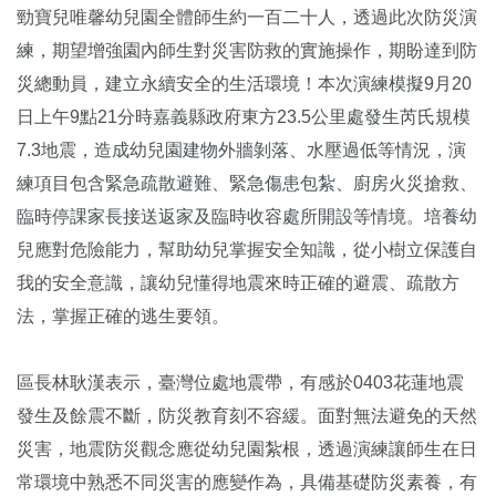
勁寶兒唯馨幼兒園全體師生約一百二十人，透過此次防災演
練，期望增強園內師生對災害防救的實施操作，期盼達到防
災總動員，建立永續安全的生活環境！本次演練模擬9月20
日上午9點21分時嘉義縣政府東方23.5公里處發生芮氏規模
7.3地震，造成幼兒園建物外牆剝落、水壓過低等情況，演
練項目包含緊急疏散避難、緊急傷患包紮、廚房火災搶救、
臨時停課家長接送返家及臨時收容處所開設等情境。培養幼
兒應對危險能力，幫助幼兒掌握安全知識，從小樹立保護自
我的安全意識，讓幼兒懂得地震來時正確的避震、疏散方
法，掌握正確的逃生要領。
區長林耿漢表示，臺灣位處地震帶，有感於0403花蓮地震
發生及餘震不斷，防災教育刻不容緩。面對無法避免的天然
災害，地震防災觀念應從幼兒園紮根，透過演練讓師生在日
常環境中熟悉不同災害的應變作為，具備基礎防災素養，有