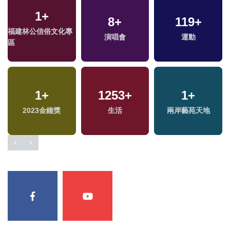
1
+
8
+
119
+
福建林公信俗文化專
兩
演唱會
運動
區
區
1
+
1253
+
1
+
2023金鐘獎
生活
兩岸藝苑天地