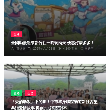
生活
全國動漫迷來新竹住一晚玩兩天 優惠好康多多！
鄭銘德
2025年六月21日
4,140 觀看
0 分享
政治
生活
「愛的助攻」不間斷！中市單身聯誼暢遊新社古堡
共譜愛情故事 再創九成高配對率