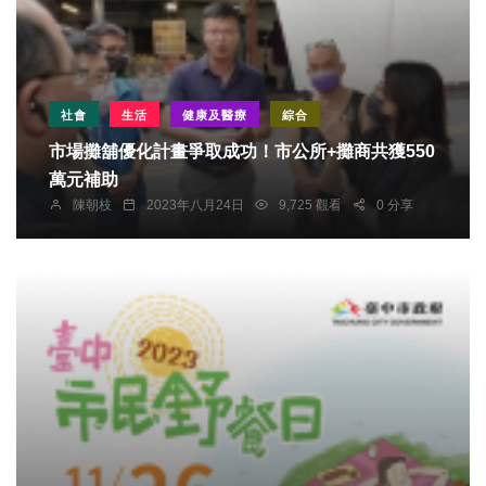
社會
生活
健康及醫療
綜合
市場攤舖優化計畫爭取成功！市公所+攤商共獲550
萬元補助
陳朝枝
2023年八月24日
9,725 觀看
0 分享