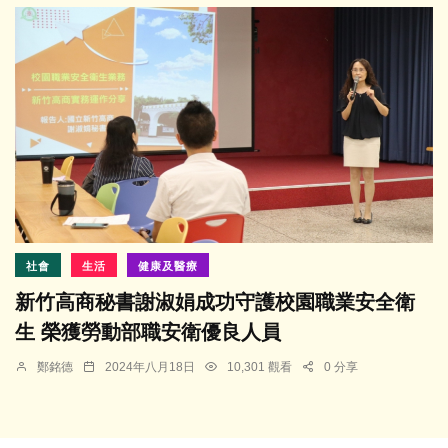
社會
生活
健康及醫療
新竹高商秘書謝淑娟成功守護校園職業安全衛
生 榮獲勞動部職安衛優良人員
鄭銘德
2024年八月18日
10,301 觀看
0 分享