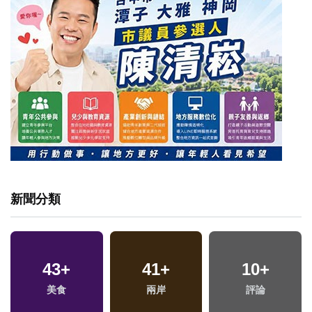
新聞分類
43
+
41
+
10
+
美食
兩岸
評論