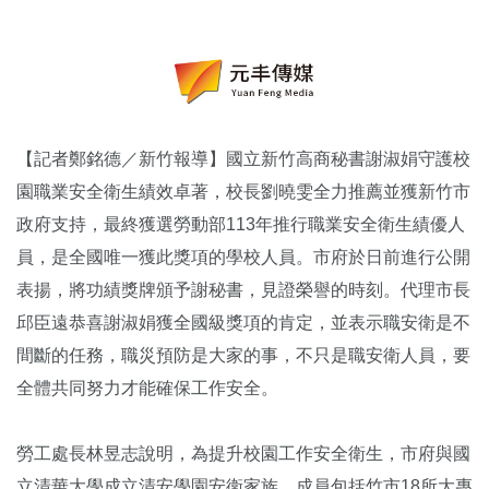
【記者鄭銘德／新竹報導】國立新竹高商秘書謝淑娟守護校
園職業安全衛生績效卓著，校長劉曉雯全力推薦並獲新竹市
政府支持，最終獲選勞動部113年推行職業安全衛生績優人
員，是全國唯一獲此獎項的學校人員。市府於日前進行公開
表揚，將功績獎牌頒予謝秘書，見證榮譽的時刻。代理市長
邱臣遠恭喜謝淑娟獲全國級獎項的肯定，並表示職安衛是不
間斷的任務，職災預防是大家的事，不只是職安衛人員，要
全體共同努力才能確保工作安全。
勞工處長林昱志說明，為提升校園工作安全衛生，市府與國
立清華大學成立清安學園安衛家族，成員包括竹市18所大專