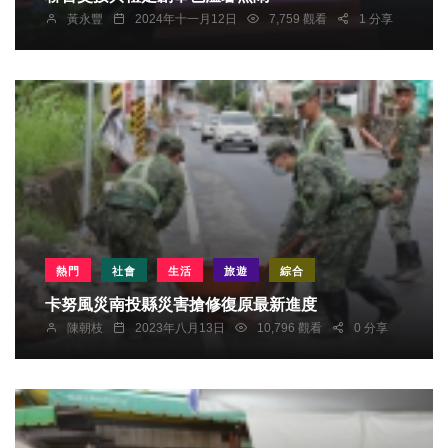
黃永豐
2024年十一月12日
7,759 觀看
1 分享
熱門
社會
生活
旅遊
綜合
卡努風災南投縣災害搶修復原最新進度
陳朝枝
2023年八月13日
10,796 觀看
0 分享