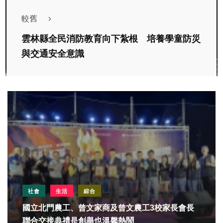
較舊
雲林縣全民消防教育向下紮根 培養學童防災
與交通安全意識
社會
生活
綜合
國立北門農工、曾文家商及曾文農工3校家長會長
聯合交接典禮是創舉也溫馨熱鬧