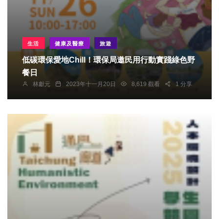
生活
健康及醫療
旅遊
低碳環保愛地Chill！環保局邀民用行動實踐綠色野
餐日
林獻元
2023年十一月20日
8,619 觀看
1 分享