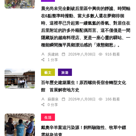
晨光尚未完全劃破后里區中興街的靜謐、時間軸
在6點整準時撥動、當大多數人還在夢鄉徘徊
時、這裡早已升起第一縷氤氳的香氣、對居住在
后里附近的許多外籍配偶而言、這不僅僅是一間
隱藏版的越南料理店、更是一座心靈的驛站、一
種能瞬間撫平異鄉漂泊感的「液態鄉愁」。
吳建銘
2026年八月08日
916 觀看
1 分享
藝文
旅遊
百年歷史建築重生！原西螺街長宿舍轉型文化
館 首展解密地方史
蘇榮泉
2026年八月08日
166 觀看
0 分享
生活
戴奧辛羊案追污染源！飼料驗陰性、牧草中鏢
雲林急追查