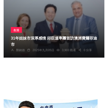
生活
31年姐妹市深厚感情 邱臣遠率團首訪澳洲費爾菲迪
市
鄭銘德
2025年九月05日
3,903 觀看
0 分享