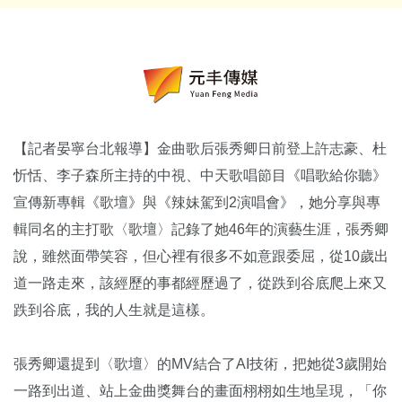
【記者晏寧台北報導】金曲歌后張秀卿日前登上許志豪、杜
忻恬、李子森所主持的中視、中天歌唱節目《唱歌給你聽》
宣傳新專輯《歌壇》與《辣妹駕到2演唱會》，她分享與專
輯同名的主打歌〈歌壇〉記錄了她46年的演藝生涯，張秀卿
說，雖然面帶笑容，但心裡有很多不如意跟委屈，從10歲出
道一路走來，該經歷的事都經歷過了，從跌到谷底爬上來又
跌到谷底，我的人生就是這樣。
張秀卿還提到〈歌壇〉的MV結合了AI技術，把她從3歲開始
一路到出道、站上金曲獎舞台的畫面栩栩如生地呈現，「你