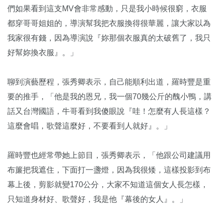
們如果看到這支MV會非常感動，只是我小時候很窮，衣服
都穿哥哥姐姐的，導演幫我把衣服換得很華麗，讓大家以為
我家很有錢，因為導演說『妳那個衣服真的太破舊了，我只
好幫妳換衣服』。」
聊到演藝歷程，張秀卿表示，自己能順利出道，羅時豐是重
要的推手，「他是我的恩兄，我一個70幾公斤的醜小鴨，講
話又台灣國語，牛哥看到我傻眼說『哇！怎麼有人長這樣？
這麼會唱，歌聲這麼好，不要看到人就好』。」
羅時豐也經常帶她上節目，張秀卿表示，「他跟公司建議用
布簾把我遮住，下面打一盞燈，因為我很矮，這樣投影到布
幕上後，剪影就變170公分，大家不知道這個女人長怎樣，
只知道身材好、歌聲好，我是他『幕後的女人』。」