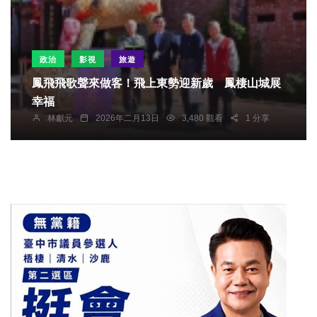
政治
影視
旅遊
鳳飛飛歌聲來做客！飛上東勢迎新歲 鳳棲山城展
幸福
林獻元
2026年二月13日
3,480 觀看
1 分享