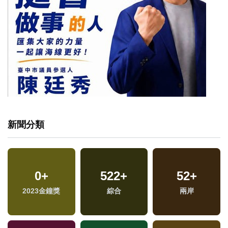
新聞分類
377
0
+
+
1039
522
+
+
831
52
+
+
2023金鐘獎
財經及消費
綜合
社會
兩岸
政治