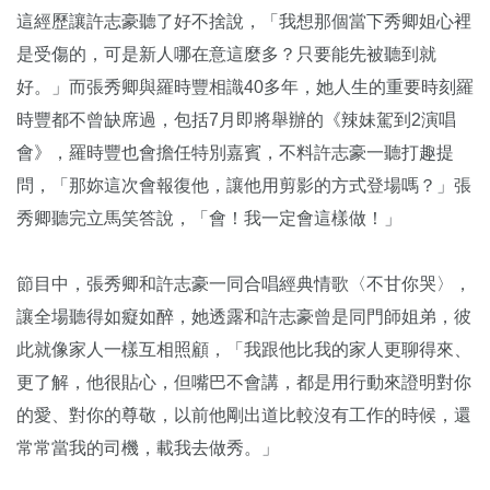
這經歷讓許志豪聽了好不捨說，「我想那個當下秀卿姐心裡
是受傷的，可是新人哪在意這麼多？只要能先被聽到就
好。」而張秀卿與羅時豐相識40多年，她人生的重要時刻羅
時豐都不曾缺席過，包括7月即將舉辦的《辣妹駕到2演唱
會》，羅時豐也會擔任特別嘉賓，不料許志豪一聽打趣提
問，「那妳這次會報復他，讓他用剪影的方式登場嗎？」張
秀卿聽完立馬笑答說，「會！我一定會這樣做！」
節目中，張秀卿和許志豪一同合唱經典情歌〈不甘你哭〉，
讓全場聽得如癡如醉，她透露和許志豪曾是同門師姐弟，彼
此就像家人一樣互相照顧，「我跟他比我的家人更聊得來、
更了解，他很貼心，但嘴巴不會講，都是用行動來證明對你
的愛、對你的尊敬，以前他剛出道比較沒有工作的時候，還
常常當我的司機，載我去做秀。」