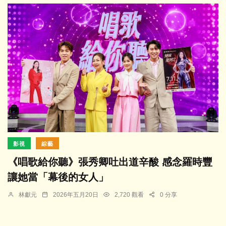
影視
綜藝
《唱歌給你聽》張秀卿吐出道辛酸 感念羅時豐
讓她當「幕後的女人」
林獻元
2026年五月20日
2,720 觀看
0 分享