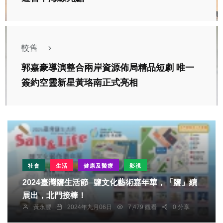
較舊
郭嘉豪導演整合兩岸資源佈局精品短劇 唯一
簽約空靈新星黃珞南正式亮相
社會
生活
健康及醫療
影視
2024臺灣鹽生活節─鹽文化藝術嘉年華，「鹽」續
展出，北門接棒！
黃永豐
2024年九月06日
7,479 觀看
0 分享