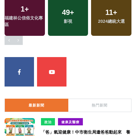
1
+
1
+
426
49
+
+
125
11
+
+
福建林公信俗文化專
兩岸藝苑天地
健康及醫療
影視
2024總統大選
運動
區
最新新聞
熱門新聞
政治
健康及醫療
「爸」氣迎健康！中市衛生局邀爸爸動起來 養