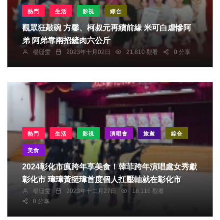
熱門
生活
影視
綜合
觀眾狂敲碗 方馨、柯叔元再續前緣 米可白虐慘阿
弟 阿弟靠兩招鏟肉六公斤
楊珊雯
2023年十月02日
21,810 觀看
0 分享
熱門
生活
影視
演唱會
旅遊
綜合
美食
2024彰化市瘋跨年享美食！韓菲跨年演唱處女秀獻
彰化市 瑋瑋黃挺瑋首度個人扛壓軸就在彰化市
楊珊雯
2023年十二月27日
18,116 觀看
0 分享