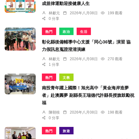
成規律運動迎接健康人生
林獻元
2026年八月08日
199 觀看
0 分享
熱門
政治
生活
彰化縣後備輔導中心支援「同心36號」演習 協
力假訊息蒐證澄清演練
林獻元
2026年八月08日
270 觀看
1 分享
熱門
文教
南投青年躍上國際！旭光高中「黃金海岸造夢
者」赴澳圓夢 副縣長王瑞德代許縣長授旗鼓勵祝
福
陳朝枝
2026年八月08日
198 觀看
0 分享
熱門
旅遊