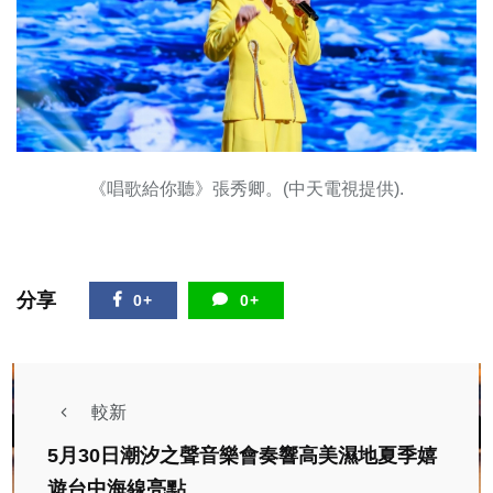
《唱歌給你聽》張秀卿。(中天電視提供).
分享
0+
0+
較新
5月30日潮汐之聲音樂會奏響高美濕地夏季嬉
遊台中海線亮點