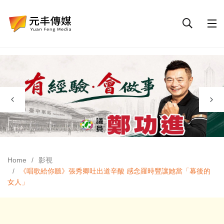
Home
影視
《唱歌給你聽》張秀卿吐出道辛酸 感念羅時豐讓她當「幕後的
女人」