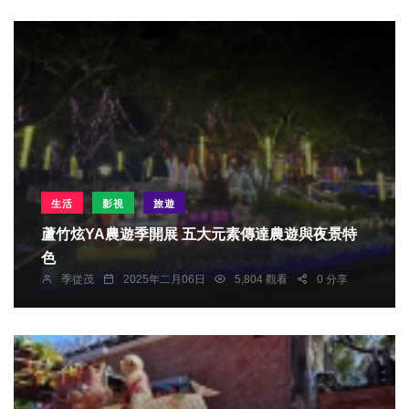
生活
影視
旅遊
蘆竹炫YA農遊季開展 五大元素傳達農遊與夜景特
色
季從茂
2025年二月06日
5,804 觀看
0 分享