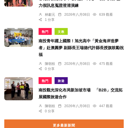
力假訊息蒐證澄清演練
林獻元
2026年八月08日
639 觀看
1 分享
熱門
文教
南投青年躍上國際！旭光高中「黃金海岸造夢
者」赴澳圓夢 副縣長王瑞德代許縣長授旗鼓勵祝
福
陳朝枝
2026年八月08日
475 觀看
0 分享
熱門
旅遊
南投觀光深化布局新加坡市場 「B2B」交流拓
展國際旅遊合作
陳朝枝
2026年八月08日
447 觀看
0 分享
更多最新新聞