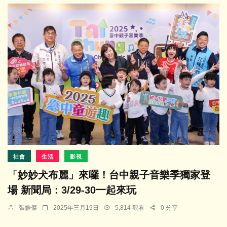
社會
生活
影視
「妙妙犬布麗」來囉！台中親子音樂季獨家登
場 新聞局：3/29-30一起來玩
張皓傑
2025年三月19日
5,814 觀看
0 分享