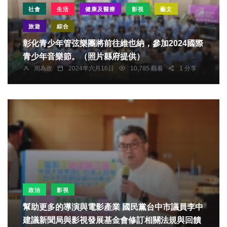
社會
生活
健康及醫療
影視
藝文
旅遊
綜合
彰化青少年管弦樂團將前往維也納，參加2024國際
青少年音樂節。（照片縣府提供）
周為政
2024年六月16日
10,785 觀看
1 分享
政治
影視
幫助更多的導演與電影產業 國民黨台中市議員李中
建議新聞局與影視發展基金會修訂相關法規與回饋