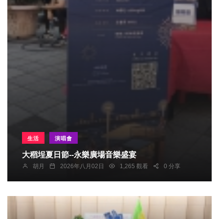
生活
演唱會
大稻埕夏日節--永樂廣場音樂盛宴
胡月
2026年八月02日
1,265 觀看
0 分享