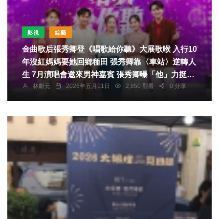
影視
綜藝
金曲歌后張秀卿登《唱歌給你聽》大展歌喉 入行10
年沒紅媽媽要她回鄉種田 張秀卿靠〈車站〉逆轉人
生 7月演唱會邀來男神嘉賓 張秀卿曝「他」力挺一
林獻元
2026年五月11日
2,850 觀看
0 分享
毛不拿