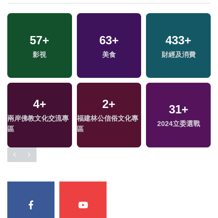
57
+
63
+
433
+
影視
美食
財經及消費
4
+
2
+
31
+
兩岸佛教文化交流專
福建林公信俗文化專
2024立委選戰
區
區