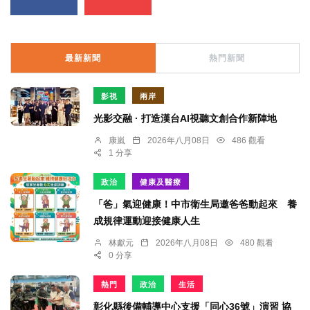
最新新聞
熱門新聞
影視
兩岸
光影交融 · 打造漢台AI視聽文創合作新陣地
康嵐
2026年八月08日
486 觀看
1 分享
政治
健康及醫療
「爸」氣迎健康！中市衛生局邀爸爸動起來 養
成規律運動迎接健康人生
林獻元
2026年八月08日
480 觀看
0 分享
熱門
政治
生活
彰化縣後備輔導中心支援「同心36號」演習 協