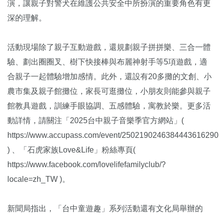
演，讓親子對警犬在維護公共安全中所扮演的重要角色有更
深的理解。
活動現場除了親子互動遊戲，還規劃親子拼拼樂、三合一體
驗、劃出圈圈叉、樹下快接棒與布麗神射手等5項遊戲，適
合親子一起體驗增加感情。此外，還設有20多攤的文創、小
農市集及親子館攤位，家長可逛攤位，小朋友則能參與親子
館教具遊戲，訓練手眼協調、五感體驗，寓教於樂。更多活
動詳情，請關注「2025台中親子音樂季官方網站」(
https://www.accupass.com/event/2502190246384443616290
) 、「石虎家族Love&Life」粉絲專頁(
https://www.facebook.com/lovelifefamilyclub/?
locale=zh_TW )。
新聞局指出，「台中童遊趣」系列活動還有文化局舉辦的