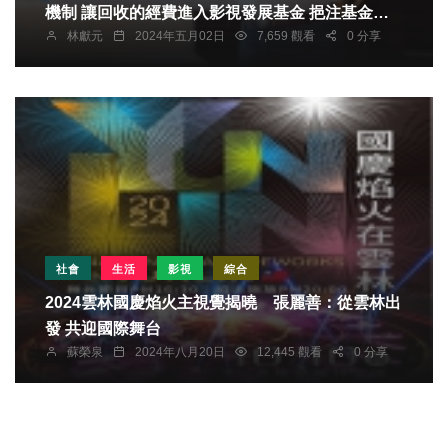
機制 讓回收的經費進入影視發展基金 挹注基金規
林獻元
2024年五月02日
7,659 觀看
0 分享
模
社會
生活
影視
綜合
2024雲林國慶焰火主視覺揭曉 張麗善：從雲林出
發 共迎國際舞台
蘇榮泉
2024年八月20日
12,445 觀看
0 分享