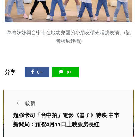
草莓姊姊與台中市在地幼兒園的小朋友帶來唱跳表演。(記
者張原銘攝)
分享
0+
0+
較新
超強卡司「台中拍」電影《器子》特映 中市
新聞局：預祝4月11日上映票房長紅