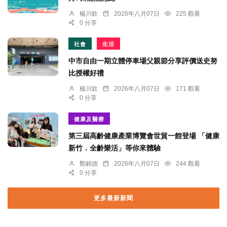
楊川欽
2026年八月07日
225 觀看
0 分享
社會
生活
中市自由一期立體停車場父親節分享評價送史努
比授權好禮
楊川欽
2026年八月07日
171 觀看
0 分享
健康及醫療
第三屆高齡健康產業博覽會世貿一館登場 「健康
新竹．全齡樂活」等你來體驗
鄭銘德
2026年八月07日
244 觀看
0 分享
更多最新新聞