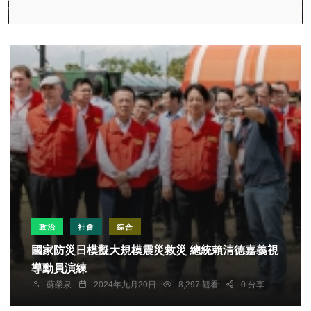
政治
社會
綜合
國家防災日模擬大規模震災救災 總統賴清德嘉義視
導動員演練
蘇榮泉
2024年九月20日
8,297 觀看
0 分享