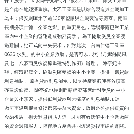
伸出援手 。 立委陳亭妃表示仁德太乙工業區、保安工業區
是台南在地經濟重鎮。太乙工業區是以綜合製造與金屬加工
為主；保安則匯集了逾130家塑膠與金屬製造等廠商。兩區
長期扮演仁德「企業之鄉」的重要角色，這場豪雨已對工業
區內中小企業的營運造成強烈衝擊 。為了協助受災企業渡
過難關，她正式向中央要求，針對此次「台南仁德工業區
0626 水災」的中小企業救助，是否可以比照《丹娜絲颱風
及七二八豪雨災後復原重建特別條例》辦理 。 陳亭妃主
張，經濟部應全力協助災區受損的中小企業，提供：舊貸款
利息補貼 、原有貸款利息減免，以支持產業振興等各項基
礎建設修復。 陳亭妃也特別呼籲經濟部應針對受災的中小
企業與小頭家，提供低利貸款與大幅度的利息補貼加碼 。
廠房重建與機台修復都需要龐大資金，政府必須提供實質的
金融後盾，擴大利息補貼力道，才能有效緩解中小企業廠商
的資金週轉壓力，陪伴地方產業共同渡過災後重建的難關。