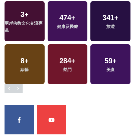
3
+
474
+
341
+
兩岸佛教文化交流專
健康及醫療
旅遊
區
8
+
284
+
59
+
綜藝
熱門
美食