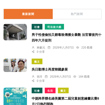
最新新聞
熱門新聞
社會
司法放大鏡
男子性侵偷拍又餵毒致傳播女暴斃 法官審後判十
四年六月徒刑
林獻元
2026年八月07日
220 觀看
0 分享
藝文
吳日勤博士再度韓國參展
胡月
2026年八月07日
184 觀看
0 分享
社會
生活
藝文
中捷跨界聯名綠美圖第二屆兒童創意繪畫比賽8
月7日熱烈開跑