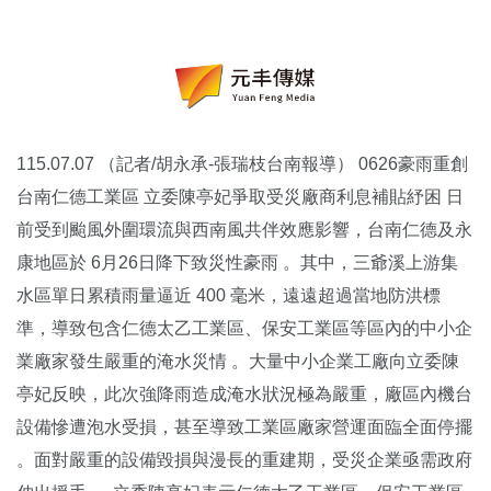
115.07.07 （記者/胡永承-張瑞枝台南報導） 0626豪雨重創
台南仁德工業區 立委陳亭妃爭取受災廠商利息補貼紓困 日
前受到颱風外圍環流與西南風共伴效應影響，台南仁德及永
康地區於 6月26日降下致災性豪雨 。其中，三爺溪上游集
水區單日累積雨量逼近 400 毫米，遠遠超過當地防洪標
準，導致包含仁德太乙工業區、保安工業區等區內的中小企
業廠家發生嚴重的淹水災情 。大量中小企業工廠向立委陳
亭妃反映，此次強降雨造成淹水狀況極為嚴重，廠區內機台
設備慘遭泡水受損，甚至導致工業區廠家營運面臨全面停擺
。面對嚴重的設備毀損與漫長的重建期，受災企業亟需政府