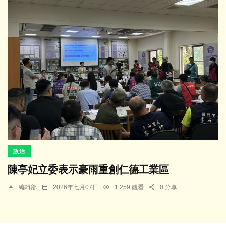
政治
陳亭妃立委表示豪雨重創仁德工業區
編輯部
2026年七月07日
1,259 觀看
0 分享