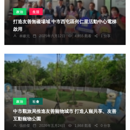
政治
生活
打造友善無礙場域 中市西屯區何仁里活動中心電梯
啟用
林獻元
2025年六月12日
4,855 觀看
1 分享
政治
社會
中市觀旅局推進友善寵物城市 打造人寵共享、友善
互動寵物公園
張皓傑
2026年五月24日
1,868 觀看
0 分享