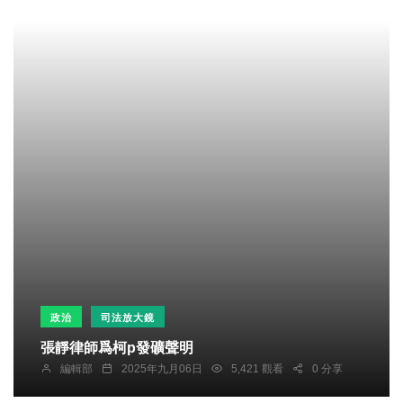
政治
司法放大鏡
張靜律師爲柯p發礦聲明
編輯部
2025年九月06日
5,421 觀看
0 分享