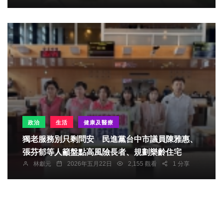
政治
生活
健康及醫療
獨老服務別只剩問安 民進黨台中市議員陳雅惠、
張芬郁等人籲盤點高風險長者、規劃樂齡住宅
林獻元
2026年五月22日
2,155 觀看
1 分享