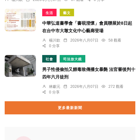
生活
藝文
中華弘道書學會「書硯澄懷」會員聯展於8日起
在台中市大墩文化中心藝廊登場
楊川欽
2026年八月07日
58 觀看
0 分享
社會
司法放大鏡
男子性侵偷拍又餵毒致傳播女暴斃 法官審後判十
四年六月徒刑
林獻元
2026年八月07日
272 觀看
0 分享
更多最新新聞