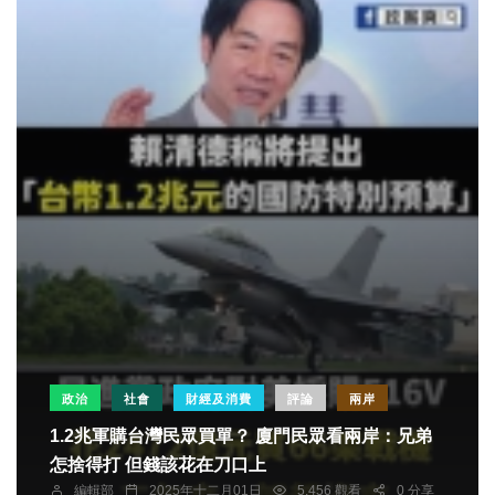
政治
社會
財經及消費
評論
兩岸
1.2兆軍購台灣民眾買單？ 廈門民眾看兩岸：兄弟
怎捨得打 但錢該花在刀口上
編輯部
2025年十二月01日
5,456 觀看
0 分享