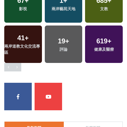
67
+
1
+
685
+
影視
兩岸藝苑天地
文教
41
+
19
+
619
+
兩岸道教文化交流專
評論
健康及醫療
區