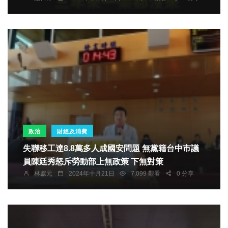
政治
財經及消費
失聯移工達8.8萬多人成國安問題 無黨籍台中市議
員陳廷秀怒斥勞動部上無政策 下無對策
林獻元
2024年十月21日
7,099 觀看
0 分享