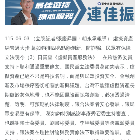
115. 06. 03 （立院記者/張慶昇圖：胡永承報導） 虛擬資產
納管邁大步 葛如鈞推四亮點顧創新、防詐騙、民眾有保障
立法院今（3）日審查《虛擬資產服務法》，在跨黨派委員
支持下順利通過重要條文。國民黨立法委員葛如鈞表示，虛
擬資產已經不只是科技名詞，而是與民眾投資安全、金融創
新及市場秩序密切相關的新興議題。台灣不能讓虛擬資產長
期處於灰色地帶，也不能因風險而扼殺創新，必須透過清
楚、透明、可預期的法律制度，讓合法業者安心發展，讓民
眾交易更有保障。 葛如鈞特別感謝李彥秀召委主持審查，
也感謝賴士葆委員、劉書彬委員、李坤城委員等跨黨派委員
支持，讓法案在理性討論與務實修法下取得重要進展。 虛