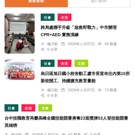
最新新聞
熱門新聞
社會
生活
跨局處聯手升級「急救即戰力」中市辦理
CPR+AED 實務演練
楊川欽
2026年八月07日
56 觀看
0 分享
社會
生活
文教
烏日區旭日國小校舍動工盧市長宣布任內第10所
新校開工、持續擴充教育量能
楊川欽
2026年八月07日
73 觀看
0 分享
社會
生活
文教
台中技職教育再攀高峰全國技能競賽勇奪23面獎牌53人登技能競賽
英雄榜
楊川欽
2026年八月07日
67 觀看
0 分享