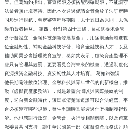
管。但葛如鈞指出，審查權限必須搭配明確期限，不能讓守
法業者無止境等待。因此本次通過促請金管會於子法訂定時
同步進行規範，明定審查程序期限，以十五日為原則，以保
障消費者權益。 第四，針對第四十三條，葛如鈞要求金管
會研擬設立「金融科技創新發展基金」，用途則涵蓋增進數
位金融韌性、補助金融科技研發、培育金融技術人才，以及
補助同業公會辦理教育宣導。葛如鈞表示，虛擬資產監理不
應只有管理與處罰，更要看見台灣未來的機會，透過制度化
資源投資金融科技、資安韌性與人才培育。 葛如鈞強調，
他長期關注數位治理、金融科技與青年世代的創新機會，推
動《虛擬資產服務法》，就是希望台灣以與國際接軌的制
度，迎向新金融時代，讓民眾清楚知道誰可以合法經營、平
台必須遵守哪些規範，發生爭議時又能透過什麼機制獲得救
濟。他也感謝行政院、金管會、央行等相關機關，以及跨黨
派委員共同支持，讓中華民國第一部《虛擬資產服務法》順