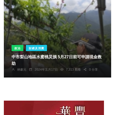
政治
財經及消費
中市梨山地區水蜜桃災損 5月27日前可申請現金救
助
林獻元
2024年五月17日
7,313 觀看
0 分享