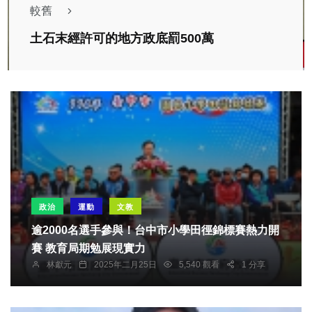
較舊
土石末經許可的地方政底罰500萬
政治
運動
文教
逾2000名選手參與！台中市小學田徑錦標賽熱力開
賽 教育局期勉展現實力
林獻元
2025年二月25日
5,540 觀看
1 分享