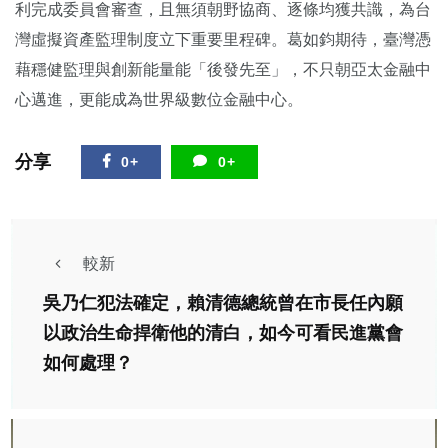
利完成委員會審查，且無須朝野協商、逐條均獲共識，為台
灣虛擬資產監理制度立下重要里程碑。葛如鈞期待，臺灣憑
藉穩健監理與創新能量能「後發先至」，不只朝亞太金融中
心邁進，更能成為世界級數位金融中心。
分享
0+
0+
較新
吳乃仁犯法確定，賴清德總統曾在市長任內願
以政治生命捍衛他的清白，如今可看民進黨會
如何處理？