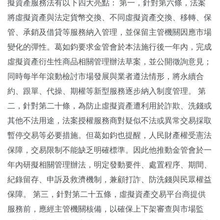
擬資產服務法有以下四大亮點： 第一，針對第六條，法案
將虛擬資產與法定貨幣交換、不同虛擬資產交換、移轉、保
管、承銷及借貸等服務納入管理，並保留主管機關因應市場
變化的彈性。葛如鈞要求金管會於本法施行後一年內，完成
虛擬資產衍生性商品相關管理辦法草案，並公開徵詢意見；
同時每半年滾動檢討市場發展與業者遵法情形，將永續合
約、跟單、代操、期權等新型服務逐步納入制度管理。 第
二，針對第二十條，為防止虛擬資產遭利用於詐欺、洗錢或
其他不法用途，法案授權服務商對疑似不法或異常交易採取
暫停交易等必要措施。但葛如鈞也提醒，人民財產權受憲法
保障，交易限制不能缺乏明確標準。因此他推動金管會於一
年內研擬相關管理辦法，明定發動要件、處置程序、期間、
紀錄留存、申訴及救濟機制，兼顧打詐、防洗錢與民眾權益
保障。 第三，針對第二十五條，虛擬資產交易平台商提供
服務前，應經主管機關核備，以確保上下架審查與市場監