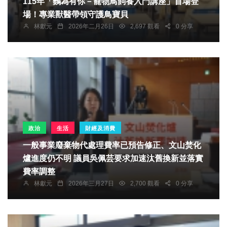
115年「鸚為有你－寵物鳥飼養入門講座」首場登
場！專業獸醫帶領守護鳥寶貝
林獻元
2026年二月26日
2,697 觀看
0 分享
政治
生活
財經及消費
一般事業廢棄物代處理費率已預告修正、文山焚化
爐進度仍不明 議員吳佩芸要求加速汰舊換新並落實
費率調整
林獻元
2026年三月27日
2,700 觀看
0 分享