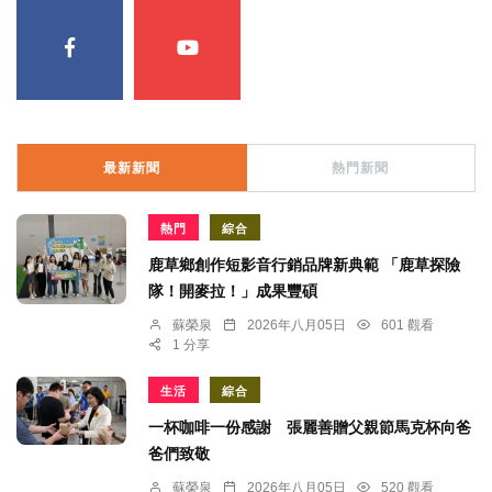
最新新聞
熱門新聞
熱門
綜合
鹿草鄉創作短影音行銷品牌新典範 「鹿草探險
隊！開麥拉！」成果豐碩
蘇榮泉
2026年八月05日
601 觀看
1 分享
生活
綜合
一杯咖啡一份感謝 張麗善贈父親節馬克杯向爸
爸們致敬
蘇榮泉
2026年八月05日
520 觀看