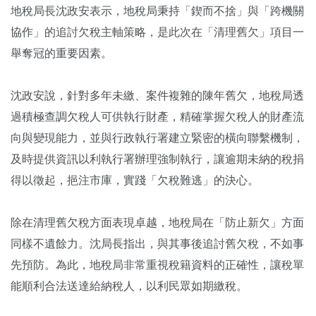
地稅局長沈政安表示，地稅局秉持「鍥而不捨」與「跨機關
協作」的追討欠稅主軸策略，是此次在「清理舊欠」項目一
舉奪冠的重要因素。
沈政安說，針對多年未繳、案件複雜的陳年舊欠，地稅局透
過積極查調欠稅人可供執行財產，精確掌握欠稅人的財產流
向與變現能力，並與行政執行署建立緊密的橫向聯繫機制，
及時提供資訊以利執行署辦理強制執行，讓逾期未納的稅捐
得以徵起，挹注市庫，實踐「欠稅難逃」的決心。
除在清理舊欠稅方面表現卓越，地稅局在「防止新欠」方面
同樣不遺餘力。沈局長指出，與其事後追討舊欠稅，不如事
先預防。為此，地稅局非常重視稅籍資料的正確性，讓稅單
能順利合法送達給納稅人，以利民眾如期繳稅。