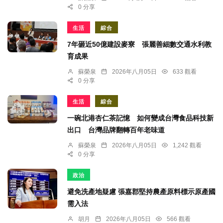
0 分享
生活
綜合
7年砸近50億建設麥寮 張麗善細數交通水利教
育成果
蘇榮泉
2026年八月05日
633 觀看
0 分享
生活
綜合
一碗北港杏仁茶記憶 如何變成台灣食品科技新
出口 台灣品牌翻轉百年老味道
蘇榮泉
2026年八月05日
1,242 觀看
0 分享
政治
避免洗產地疑慮 張嘉郡堅持農產原料標示原產國
需入法
胡月
2026年八月05日
566 觀看