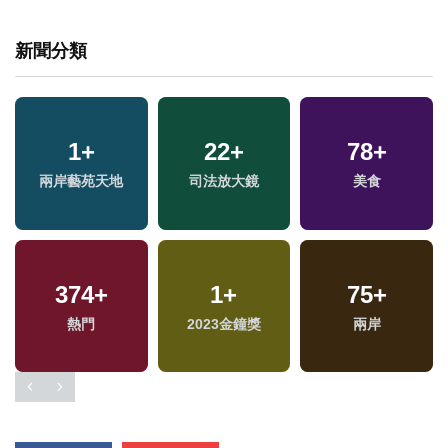
新聞分類
1
+
22
+
78
+
兩岸藝苑天地
司法放大鏡
美食
374
+
1
+
75
+
熱門
2023金鐘獎
兩岸