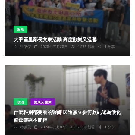
政治
大甲區里鄰長文康活動 高度歡樂又溫馨
張皓傑
2025年五月25日
4,573 觀看
1 分享
政治
健康及醫療
什麼科別都要看的醫師 民進黨立委何欣純認為優化
偏鄉醫療不能停
林獻元
2024年八月07日
7,588 觀看
1 分享