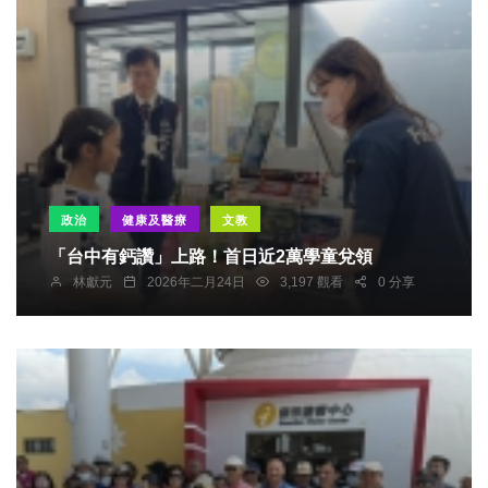
政治
健康及醫療
文教
「台中有鈣讚」上路！首日近2萬學童兌領
林獻元
2026年二月24日
3,197 觀看
0 分享