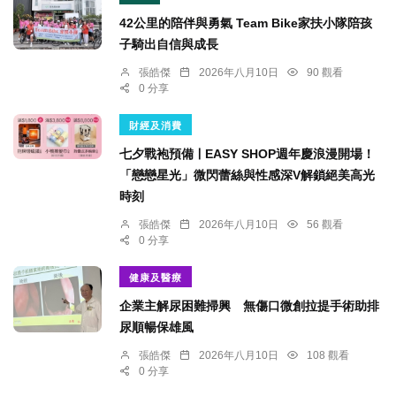
42公里的陪伴與勇氣 Team Bike家扶小隊陪孩
子騎出自信與成長
張皓傑
2026年八月10日
90 觀看
0 分享
財經及消費
七夕戰袍預備ￜEASY SHOP週年慶浪漫開場！
「戀戀星光」微閃蕾絲與性感深V解鎖絕美高光
時刻
張皓傑
2026年八月10日
56 觀看
0 分享
健康及醫療
企業主解尿困難掃興 無傷口微創拉提手術助排
尿順暢保雄風
張皓傑
2026年八月10日
108 觀看
0 分享