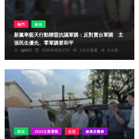
熱門
政治
新黨率藍天行動聯盟抗議軍購：反對賣台軍購 主
張民生優先、零軍購要和平
編輯部
2026年四月27日
2,516 觀看
0 分享
政治
2024立委選戰
生活
健康及醫療