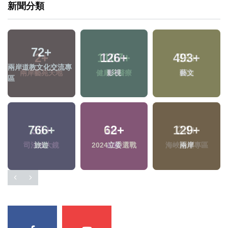
新聞分類
2
+
1107
+
33
+
兩
兩岸藝苑天地
健康及醫療
評論
區
39
+
18
+
24
+
司法放大鏡
綜藝
海峽論壇專區