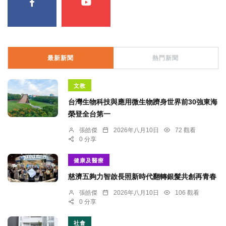
最新新聞
熱門新聞
文教
台灣生物科技與應用微生物躋身世界前30強東海
榮登全台第一
張皓傑
2026年八月10日
72 觀看
0 分享
健康及醫療
慈濟五夠力智啟長照新時代翻轉銀髮共創再青春
張皓傑
2026年八月10日
106 觀看
0 分享
社會