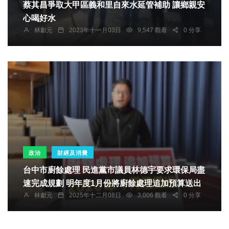
蔡其昌爭取大甲區義和里自來水延管補助 讓鄉親安
心喝好水
林獻元
2023年十一月03日
9,547 觀看
0 分享
政治
財經及消費
台中市廚餘處理 民進黨市議員林德宇要求環保局盡
速完成規劃 明年度1月份將廚餘處理追加預算送出
林獻元
2025年十二月08日
3,006 觀看
0 分享