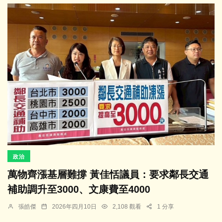
政治
萬物齊漲基層難撐 黃佳恬議員：要求鄰長交通
補助調升至3000、文康費至4000
張皓傑
2026年四月10日
2,108 觀看
1 分享