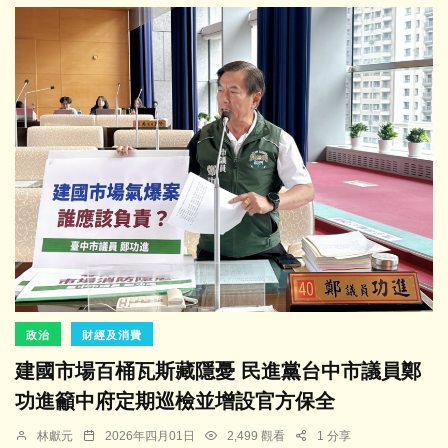
政治
財經及消費
建國市場百桶瓦斯藏隱憂 民進黨台中市議員鄭
功進籲中府定期巡檢並增設官方保全
林獻元
2026年四月01日
2,499 觀看
1 分享