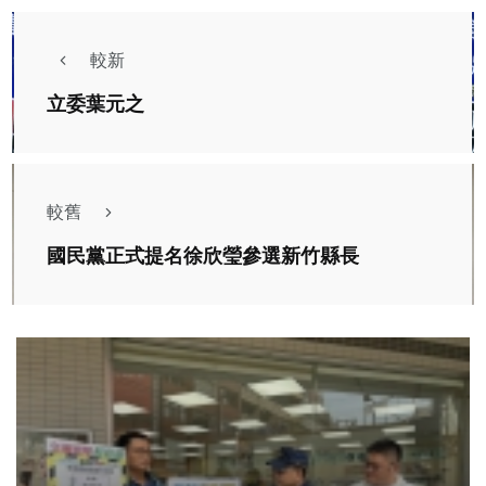
較新
立委葉元之
較舊
國民黨正式提名徐欣瑩參選新竹縣長