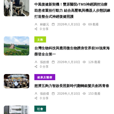
中風復健新契機！豐原醫院rTMS神經調控治療
助患者重拾行動力 結合高壓氧與機器人步態訓練
打造整合式神經復健照護
林獻元
2026年八月10日
69 觀看
0 分享
文教
台灣生物科技與應用微生物躋身世界前30強東海
榮登全台第一
張皓傑
2026年八月10日
126 觀看
0 分享
健康及醫療
慈濟五夠力智啟長照新時代翻轉銀髮共創再青春
張皓傑
2026年八月10日
153 觀看
0 分享
社會