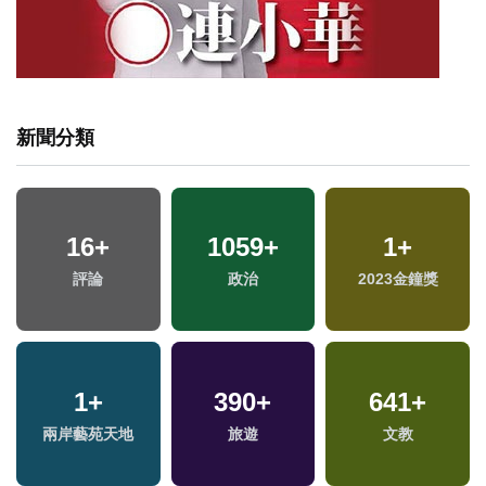
新聞分類
16
+
1059
+
1
+
專
評論
政治
2023金鐘獎
1
+
390
+
641
+
兩岸藝苑天地
旅遊
文教