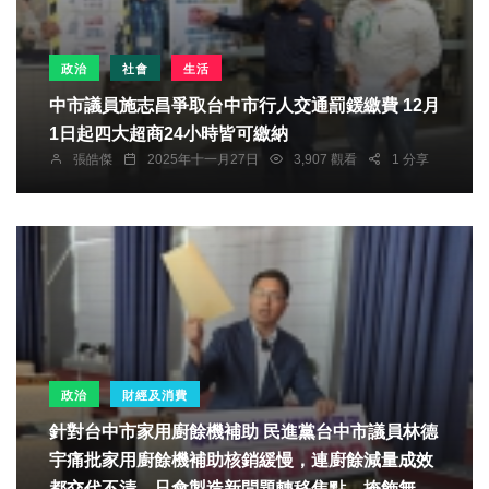
政治
社會
生活
中市議員施志昌爭取台中市行人交通罰鍰繳費 12月
1日起四大超商24小時皆可繳納
張皓傑
2025年十一月27日
3,907 觀看
1 分享
政治
財經及消費
針對台中市家用廚餘機補助 民進黨台中市議員林德
宇痛批家用廚餘機補助核銷緩慢，連廚餘減量成效
都交代不清，只會製造新問題轉移焦點，掩飾無法