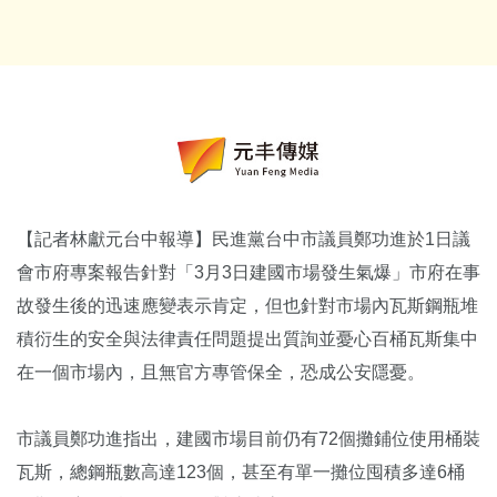
【記者林獻元台中報導】民進黨台中市議員鄭功進於1日議
會市府專案報告針對「3月3日建國市場發生氣爆」市府在事
故發生後的迅速應變表示肯定，但也針對市場內瓦斯鋼瓶堆
積衍生的安全與法律責任問題提出質詢並憂心百桶瓦斯集中
在一個市場內，且無官方專管保全，恐成公安隱憂。
市議員鄭功進指出，建國市場目前仍有72個攤鋪位使用桶裝
瓦斯，總鋼瓶數高達123個，甚至有單一攤位囤積多達6桶