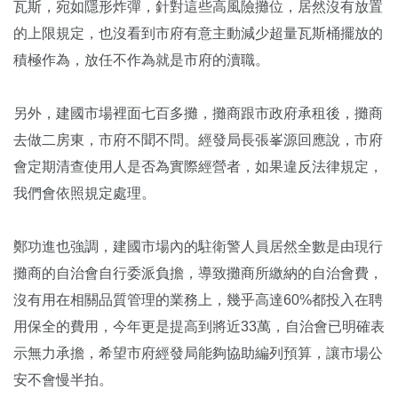
瓦斯，宛如隱形炸彈，針對這些高風險攤位，居然沒有放置
的上限規定，也沒看到市府有意主動減少超量瓦斯桶擺放的
積極作為，放任不作為就是市府的瀆職。
另外，建國市場裡面七百多攤，攤商跟市政府承租後，攤商
去做二房東，市府不聞不問。經發局長張峯源回應說，市府
會定期清查使用人是否為實際經營者，如果違反法律規定，
我們會依照規定處理。
鄭功進也強調，建國市場內的駐衛警人員居然全數是由現行
攤商的自治會自行委派負擔，導致攤商所繳納的自治會費，
沒有用在相關品質管理的業務上，幾乎高達60%都投入在聘
用保全的費用，今年更是提高到將近33萬，自治會已明確表
示無力承擔，希望市府經發局能夠協助編列預算，讓市場公
安不會慢半拍。