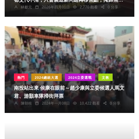
林獻元
2026年四月01日
2,770 觀看
0 分享
將廚餘減量的無能
熱門
2024總統大選
2024立委選戰
文教
南投站出來 侯康在眼前～趙少康與立委候選人馬文
君、游顥車隊掃街拜票
陳朝枝
2024年一月08日
10,422 觀看
0 分享