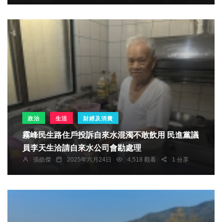
政治
生活
財經及消費
霧峰民生路住戶投訴自來水混濁不敢飲用 民進黨議
員李天生洽請自來水公司會勘處理
張皓傑
2025年六月24日
4,518 觀看
1 分享