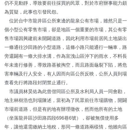
仍不見動靜，導致要前往採買的民眾，對於市府辦事能力頗
為質疑，此事也引發民怨。
位於台中市龍井區公所東邊的龍泉公有市場，雖然只是一
個小型公有零售市場，卻是地區一個重要的市場，其公有零
售市場因興建前未開闢道路，因此利用市場前居民土地築出
一條通往沙田路的小型道路，這條小路只能通行一輛車，路
旁還闢有一條大排水溝，作為宣洩山區沖下的雨水，不料長
年未進行修善，導致路基被掏空，而且路面龜裂下陷，將危
害車輛及行人安全，有人因而向區公所反映，公所人員到場
查看先行將路段封閉禁止通行。
市議員林昊佑為此曾偕同區公所及水利局人員一同會勘，
地主林樹浩也到場陳述，當初為了民眾前往市場購物，開闢
市場前道路，但是有的地有辦理徵收，然而他所有的土地
（坐落龍井區沙田路四段696巷6號），卻被無償使用多
年，讓他還需繳納土地稅，形同一條道路兩樣情，他雖向區