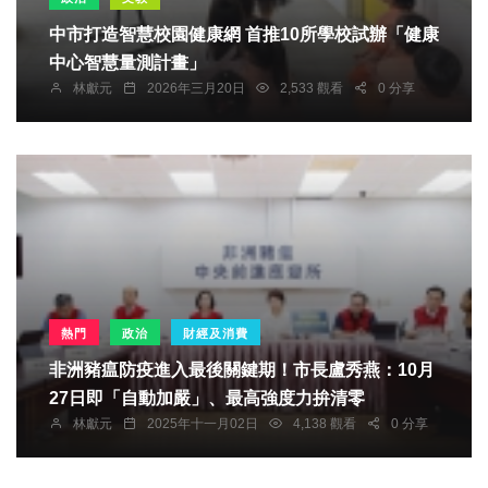
中市打造智慧校園健康網 首推10所學校試辦「健康
中心智慧量測計畫」
林獻元
2026年三月20日
2,533 觀看
0 分享
熱門
政治
財經及消費
非洲豬瘟防疫進入最後關鍵期！市長盧秀燕：10月
27日即「自動加嚴」、最高強度力拚清零
林獻元
2025年十一月02日
4,138 觀看
0 分享