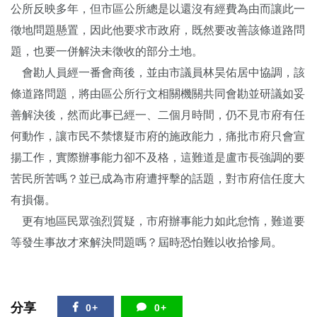
公所反映多年，但市區公所總是以還沒有經費為由而讓此一
徵地問題懸置，因此他要求市政府，既然要改善該條道路問
題，也要一併解決未徵收的部分土地。
會勘人員經一番會商後，並由市議員林昊佑居中協調，該
條道路問題，將由區公所行文相關機關共同會勘並研議如妥
善解決後，然而此事已經一、二個月時間，仍不見市府有任
何動作，讓市民不禁懷疑市府的施政能力，痛批市府只會宣
揚工作，實際辦事能力卻不及格，這難道是盧市長強調的要
苦民所苦嗎？並已成為市府遭抨擊的話題，對市府信任度大
有損傷。
更有地區民眾強烈質疑，市府辦事能力如此怠惰，難道要
等發生事故才來解決問題嗎？屆時恐怕難以收拾慘局。
分享
0+
0+