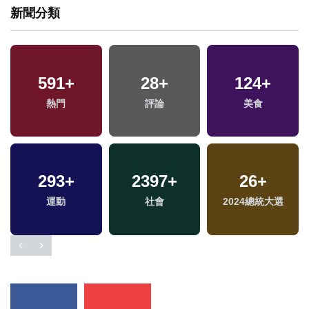
新聞分類
591
+
28
+
124
+
兩
熱門
評論
美食
區
293
+
2397
+
26
+
專
運動
社會
2024總統大選