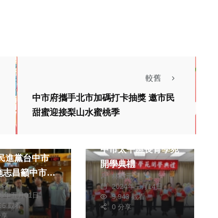
較舊
中市府攜手北市加碼打卡抽獎 邀市民
甜蜜迎接梨山水蜜桃季
政治
生活
文教
文教
科技教育不落人
中市太平區長青學苑
開學典禮
施志昌籲中市府
林獻元
皓傑
大甲高工設置無
2024年三月14日
25年五月01日
9,943 觀看
基地
896 觀看
0 分享
分享