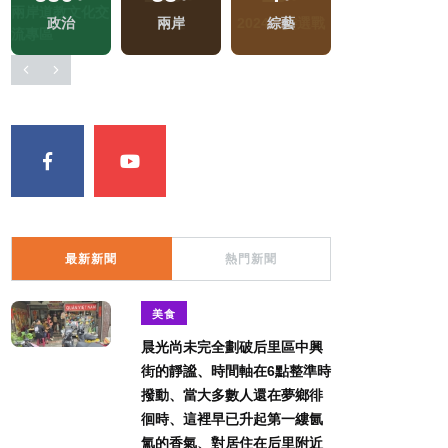
兩岸佛教文化交
戰
政治
兩岸
綜藝
流專區
最新新聞
熱門新聞
美食
晨光尚未完全劃破后里區中興
街的靜謐、時間軸在6點整準時
撥動、當大多數人還在夢鄉徘
徊時、這裡早已升起第一縷氤
氳的香氣、對居住在后里附近