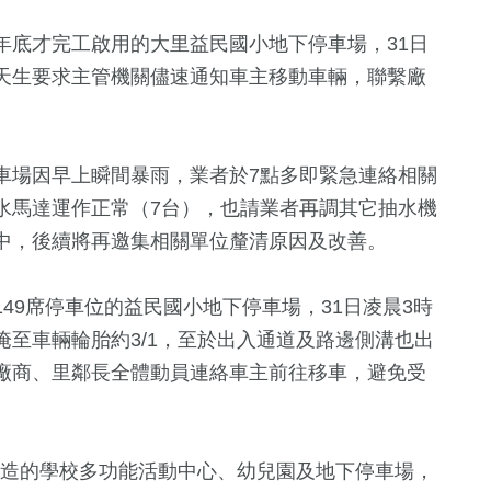
年底才完工啟用的大里益民國小地下停車場，31日
天生要求主管機關儘速通知車主移動車輛，聯繫廠
車場因早上瞬間暴雨，業者於7點多即緊急連絡相關
水馬達運作正常（7台），也請業者再調其它抽水機
中，後續將再邀集相關單位釐清原因及改善。
49席停車位的益民國小地下停車場，31日凌晨3時
至車輛輪胎約3/1，至於出入通道及路邊側溝也出
1
+
35
+
337
+
廠商、里鄰長全體動員連絡車主前往移車，避免受
福建林公信俗文
天地
美食
綜合
化專區
18
+
打造的學校多功能活動中心、幼兒園及地下停車場，
200
+
16
+