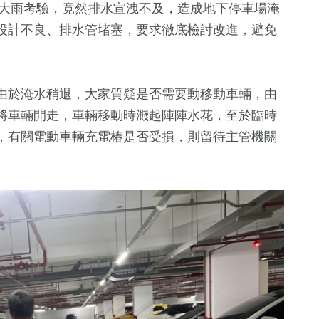
豪大雨考驗，竟然排水宣洩不及，造成地下停車場淹
兩岸道教文化交
旅遊
2024立委選
流專區
設計不良、排水管堵塞，要求徹底檢討改進，避免
由於淹水稍退，大家質疑是否需要動移動車輛，由
將車輛開走，車輛移動時濺起陣陣水花，至於臨時
，有關電動車輛充電椿是否受損，則留待主管機關