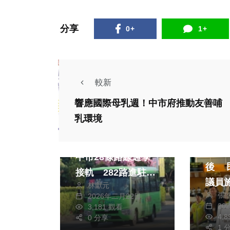
分享
0+
1+
較新
響應國際母乳週！中市府推動友善哺
乳環境
政治
文教
政治
公車直接開進校園！
推動
中市28條路線通學
後 民進黨台中市
接軌 282路進駐霧
議員
林獻元
峰國中守護學生安全
張
2026年二月22日
支持
20
3,181 觀看
人機
政治
生活
4,
0 分享
1 