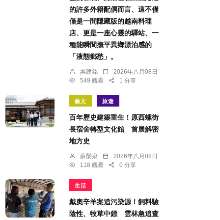
的許多外籍配偶而言、這不僅
僅是一間隱藏版的越南料理
店、更是一座心靈的驛站、一
種能瞬間撫平異鄉漂泊感的
「液態鄉愁」。
吳建銘
2026年八月08日
549 觀看
1 分享
藝文
旅遊
百年歷史建築重生！原西螺街
長宿舍轉型文化館 首展解密
地方史
蘇榮泉
2026年八月08日
118 觀看
0 分享
生活
戴奧辛羊案追污染源！飼料驗
陰性、牧草中鏢 雲林急追查