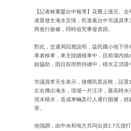
【記者林重鎣台中報導】花費上億元、去
凌晨發生淹水災情，民進黨台中市議員李
商進行搶修，同時追究事發原因。
對此，交通局回應說明，益民國小地下停
車者移車，車主陸續移車中，目前場內抽
組協助，因目前雨勢持續中，積水正消退
市議員李天生表示，接獲民眾反映，設置1
左右傳出淹水，現場一片汪洋，最高時水淹
0
+
7
+
243
+
32
+
0
+
現水積水，造成車輛及行人通行困擾，經
會
2024總統大選
財經及消費
影視
兩岸藝苑
害。
他強調，由中央和地方共同出資2.7元億
+
797
+
124
+