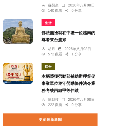
蘇榮泉
2026年八月08日
140 觀看
0 分享
生活
佛法無邊就在中壢一位越南的
尊者來台渡眾
胡月
2026年八月08日
572 觀看
1 分享
綜合
本縣榮獲勞動部補助辦理督促
事業單位遵守勞動條件法令業
務考核丙組甲等佳績
陳朝枝
2026年八月08日
222 觀看
0 分享
更多最新新聞