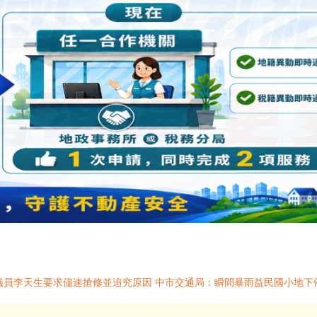
議員李天生要求儘速搶修並追究原因 中市交通局：瞬間暴雨益民國小地下