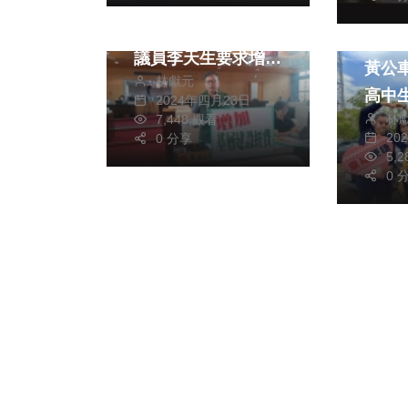
擴大區務會議執行率
政治
不佳 民進黨台中市
球鞋
議員李天生要求增加
黃公
林獻元
基層建設經費
高中
2024年四月23日
林
7,448 觀看
20
0 分享
5,
0 