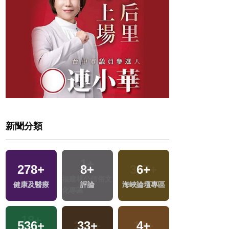
新聞分類
278
+
8
+
6
+
329
+
健康及醫療
評論
海峽論壇專區
文教
2
+
536
+
33
+
4
+