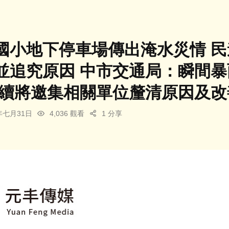
國小地下停車場傳出淹水災情 
並追究原因 中市交通局：瞬間
後續將邀集相關單位釐清原因及改
5年七月31日
4,036 觀看
1 分享