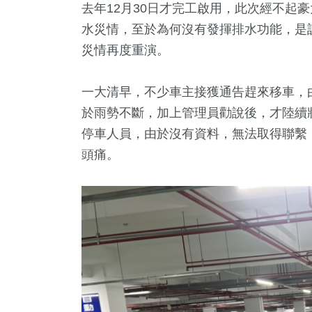
去年12月30日才完工啟用，此次經不起
唱會
生活
藝文
水災情，至於為何沒有發揮排水功能，是
災情再度重演。
一大清早，不少車主接獲通告趕來移車，
於雨勢不斷，加上管理員勸說後，才陸續
停車人員，由於沒有資料，無法取得聯繫
頭痛。