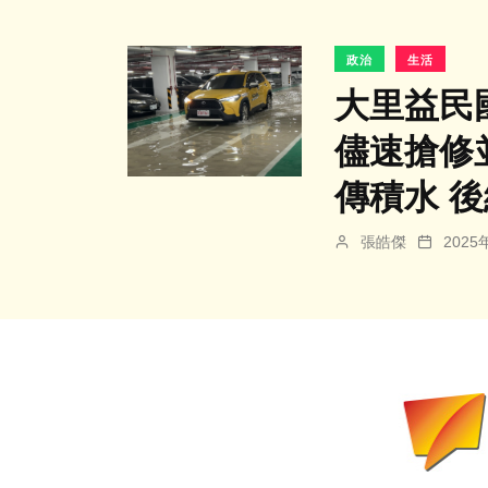
政治
生活
大里益民
儘速搶修
傳積水 
張皓傑
202