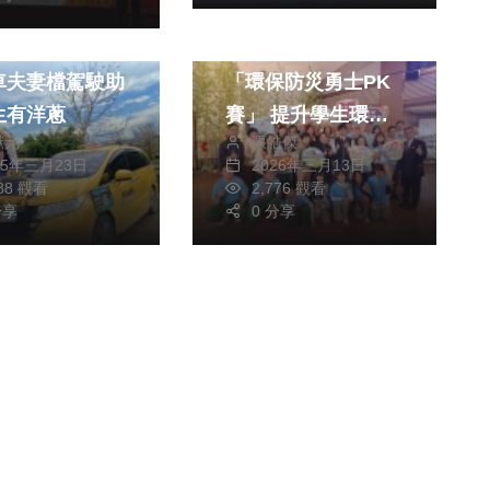
旅遊
政治
社會
扛肩上！中市小
中市府攜手慈濟推
車夫妻檔駕駛助
「環保防災勇士PK
生有洋蔥
賽」 提升學生環境
獻元
張皓傑
素養與防災知能
25年三月23日
2026年三月13日
288 觀看
2,776 觀看
分享
0 分享