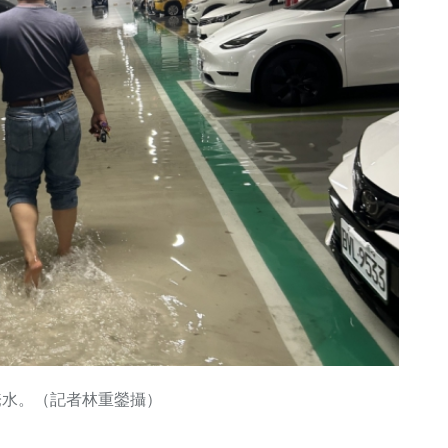
淹水。（記者林重鎣攝）