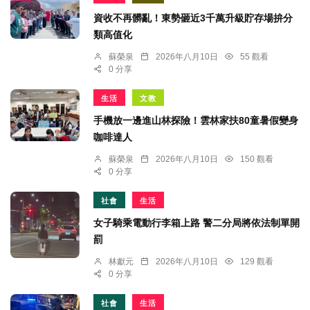
資收不再髒亂！東勢砸近3千萬升級貯存場拚分
類高值化
蘇榮泉
2026年八月10日
55 觀看
0 分享
生活
文教
手機放一邊進山林探險！雲林家扶80童暑假變身
咖啡達人
蘇榮泉
2026年八月10日
150 觀看
0 分享
社會
生活
女子騎乘電動行李箱上路 警二分局將依法制單開
罰
林獻元
2026年八月10日
129 觀看
0 分享
社會
生活