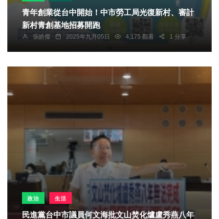
青年創業從台中開始！中市勞工局光復新村、審計
新村青創基地招募開跑
張皓傑
2025年九月05日
4,175 觀看
1 分享
政治
生活
民進黨台中市議員何文海批文山焚化爐盧秀燕八年