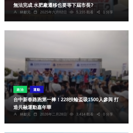
無法完成 水肥廠遷移也要等下屆市長?
林獻元
2025年六月02日
5,155 觀看
1 分享
政治
運動
台中新春路跑第一棒！228扶輪盃吸1500人參與 打
造共融運動嘉年華
林獻元
2026年二月28日
3,414 觀看
0 分享