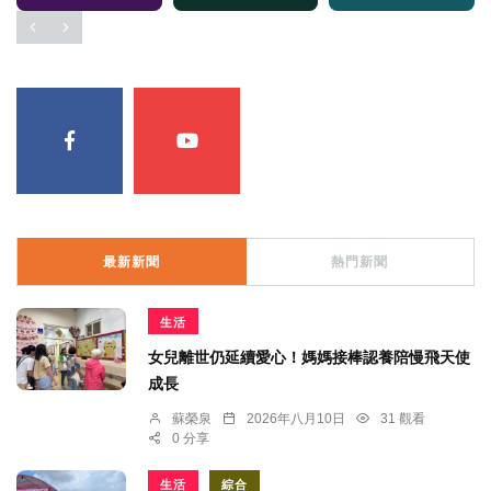
最新新聞
熱門新聞
生活
女兒離世仍延續愛心！媽媽接棒認養陪慢飛天使
成長
蘇榮泉
2026年八月10日
31 觀看
0 分享
生活
綜合