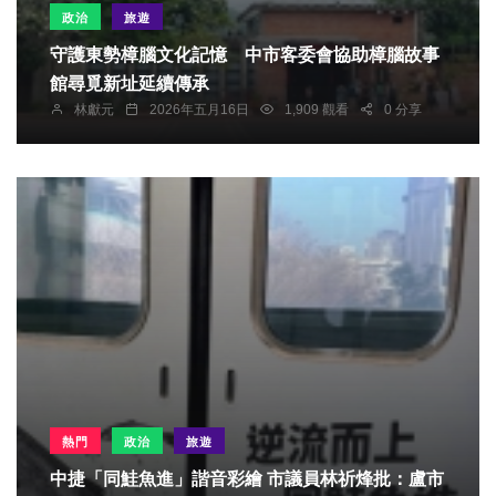
政治
旅遊
守護東勢樟腦文化記憶 中市客委會協助樟腦故事
館尋覓新址延續傳承
林獻元
2026年五月16日
1,909 觀看
0 分享
熱門
政治
旅遊
中捷「同鮭魚進」諧音彩繪 市議員林祈烽批：盧市