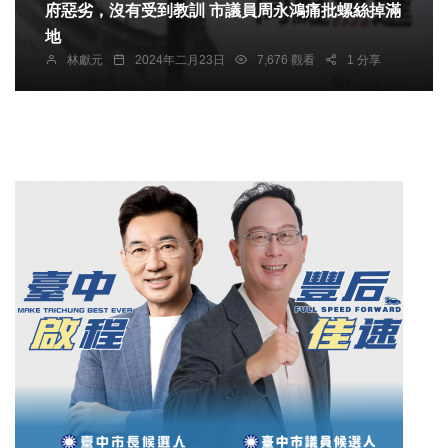
府惡劣，沒有受到教訓 市議員周永鴻痛批螺絲掉滿
地
林獻元
2024年二月23日
7,676 觀看
1 分享