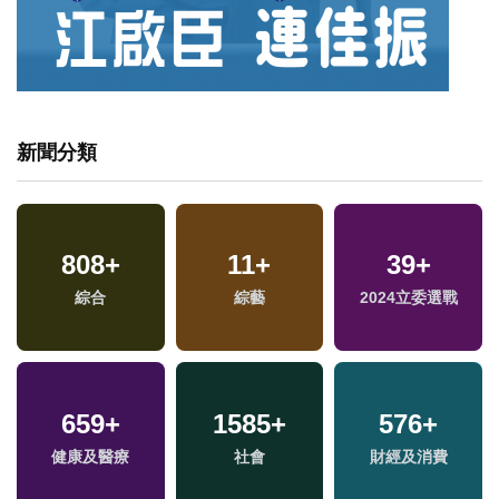
新聞分類
808
15
+
+
473
11
+
+
39
20
+
+
海峽論壇專區
綜合
綜藝
旅遊
2024立委選戰
評論
659
80
+
+
1585
1268
+
+
576
84
+
+
健康及醫療
兩岸
社會
政治
財經及消費
美食