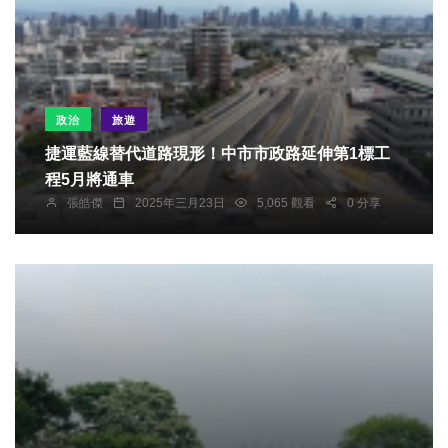
政治
旅遊
捷運藍線替代道路現形！中市市政路延伸第1標工
程5月將通車
張皓傑
2025年三月23日
5,065 觀看
0 分享