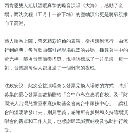
西肯恩雙人組以溫暖真摯的嗓音演唱《大海》，感動了全
場，而沈文程《五月十一彼下埔》的壓軸演出更是將氣氛推
向了高潮。
藝人輪番上陣，帶來精彩絕倫的表演，從搖滾到流行，由流
行到經典，每首歌曲都引起現場觀眾的共鳴，揮舞著手中的
螢光棒，隨著音樂節奏搖曳，現場彷彿成了一片星海，這一
刻，音樂讓每個人都度過了一個難忘的夜晚。
沈政安說，此次公益演唱會以發票兌換入場券的方式，將所
募集的愛心發票全數捐贈給「台中市私立惠明盲校」及「財
團法人台灣兒童暨家庭扶助基金會南台中家扶中心」，讓社
會的溫暖散發出去，別具意義，感謝所有參與和支持這場演
唱會的觀眾和工作人員，也感謝民眾誠實納稅及協助推行稅
政。