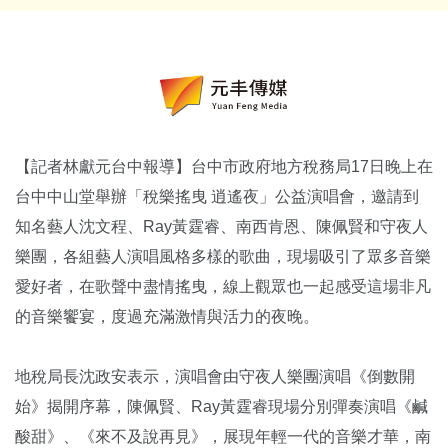
【記者林獻元台中報導】台中市政府地方稅務局17日晚上在
台中中山堂舉辦「稅樂搖曳 逍遙夜」公益演唱會，邀請到
知名藝人沈文程、Ray黃霆睿、南西肯恩、陳佩賢和守夜人
樂團，各組藝人演唱風格多樣的歌曲，現場吸引了眾多音樂
愛好者，在歌聲中盡情搖曳，線上觀眾也一起感受這場非凡
的音樂饗宴，度過充滿激情與活力的夜晚。
地稅局長沈政安表示，演唱會由守夜人樂團演唱《倒數開
始》揭開序幕，陳佩賢、Ray黃霆睿現場分別彈奏演唱《鹹
酸甜》、《來不及說再見》，展現年輕一代的音樂才華，南