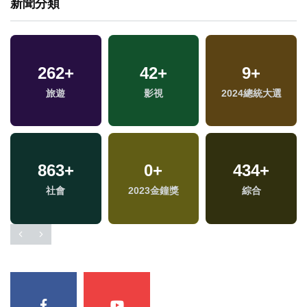
新聞分類
262
+
42
+
9
+
旅遊
影視
2024總統大選
863
+
0
+
434
+
福
社會
2023金鐘獎
綜合
區