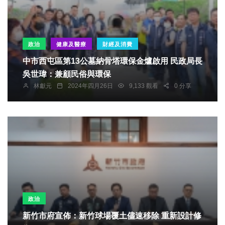
政治
健康及醫療
財經及消費
中市西屯區第13公墓納骨塔環保金爐啟用 民政局長
吳世瑋：兼顧民俗與環保
林獻元
2024年四月26日
9,133 觀看
0 分享
政治
新竹市府宣佈：新竹球場覆土儘速移除 重新設計修