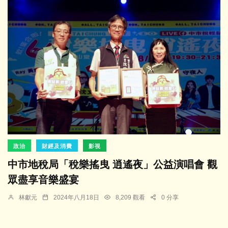
政治
財經及消費
影視
中市地稅局「稅樂搖曳 逍遙夜」公益演唱會 觀
眾盡享音樂盛宴
林獻元
2024年八月18日
8,209 觀看
0 分享