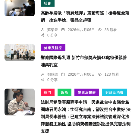
社會
高齡孕婦吸「喪屍煙彈」震驚海巡！槍毒鴛鴦落
網 改造手槍、毒品全起獲
蘇榮泉
2026年八月06日
88 觀看
0 分享
健康及醫療
響應國際母乳週 新竹市頒獎表揚43處特優親善
哺集乳室
鄭銘德
2026年八月06日
123 觀看
0 分享
熱門
政治
健康及醫療
財經及消費
法制局稱受害廠商零申請 民進黨台中市議會黨
團總召周永鴻：忙研究台南，卻沒把台中做好 法
制局長李善植：已建立專案法律諮詢管道深化法
律服務主動性 協助消費者團體訴訟提供完善法制
支援