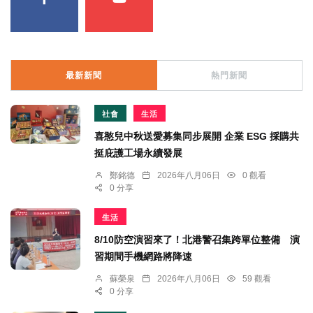
最新新聞
熱門新聞
社會
生活
喜憨兒中秋送愛募集同步展開 企業 ESG 採購共
挺庇護工場永續發展
鄭銘德
2026年八月06日
0 觀看
0 分享
生活
8/10防空演習來了！北港警召集跨單位整備 演
習期間手機網路將降速
蘇榮泉
2026年八月06日
59 觀看
0 分享