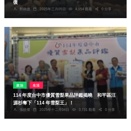
復
鄭銘德
2025年三月05日
4,054 觀看
0 分享
政治
生活
114 年度台中市優質雪梨果品評鑑揭曉 和平區汪
源杉奪下「114 年雪梨王」！
張皓傑
2025年十二月04日
3,731 觀看
0 分享