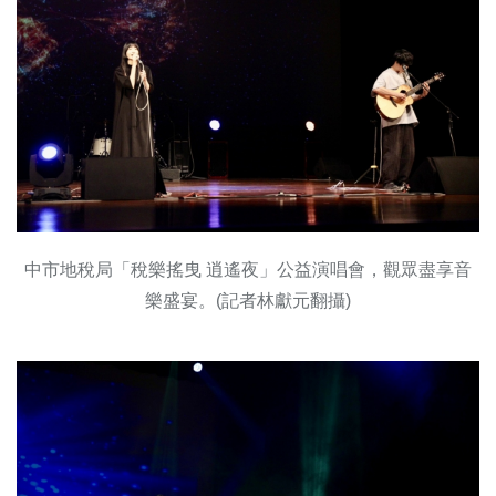
中市地稅局「稅樂搖曳 逍遙夜」公益演唱會，觀眾盡享音
樂盛宴。(記者林獻元翻攝)