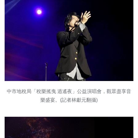
中市地稅局「稅樂搖曳 逍遙夜」公益演唱會，觀眾盡享音
樂盛宴。(記者林獻元翻攝)