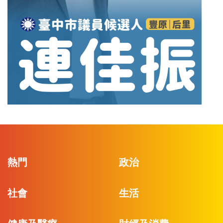
熱門
政治
社會
生活