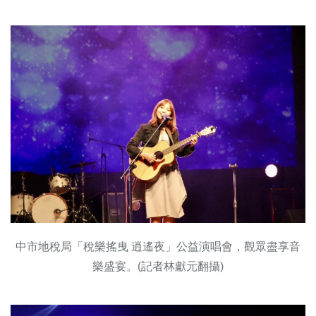
中市地稅局「稅樂搖曳 逍遙夜」公益演唱會，觀眾盡享音
樂盛宴。(記者林獻元翻攝)