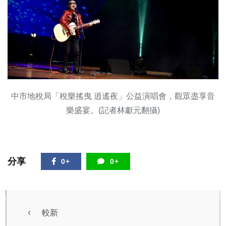
中市地稅局「稅樂搖曳 逍遙夜」公益演唱會，觀眾盡享音
樂盛宴。(記者林獻元翻攝)
分享
0+
0+
較新