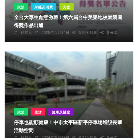
政治
財經及消費
文教
全台大專生創意激戰！第六屆台中美樂地校園競圖
得獎作品出爐
林獻元
2025年八月14日
5,008 觀看
0 分享
政治
生活
健康及醫療
停車也能顧健康！中市太平區新平停車場增設長輩
活動空間
林獻元
2024年五月17日
9,249 觀看
0 分享