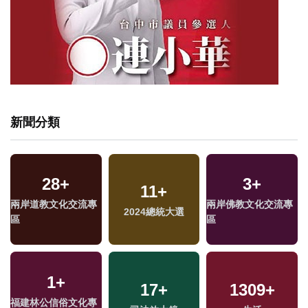
新聞分類
28
+
3
+
11
+
兩岸道教文化交流專
兩岸佛教文化交流專
2024總統大選
區
區
1
+
17
+
1309
+
福建林公信俗文化專