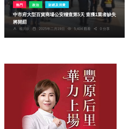
熱門
政治
財經及消費
中市府大型百貨商場公安稽查第5天 查獲1業者缺失
將開罰
楊川欽
2025年二月19日
5,404 觀看
0 分享