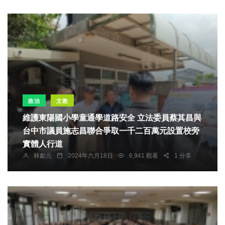
政治
文教
維護東陽國小學童通學道路安全 立法委員蔡其昌與
台中市議員施志昌聯合爭取一千二百萬元設置校旁
實體人行道
林獻元
2024年六月18日
6,941 觀看
1 分享