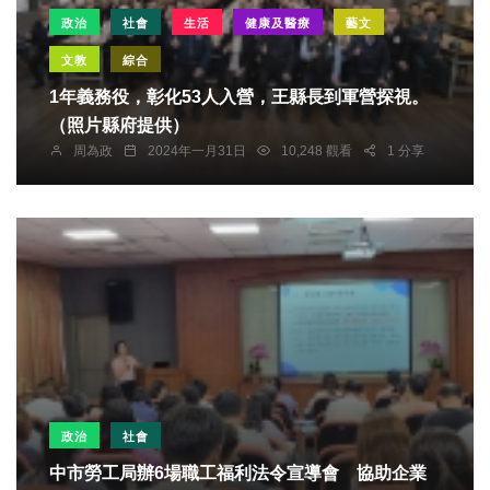
政治
社會
生活
健康及醫療
藝文
文教
綜合
1年義務役，彰化53人入營，王縣長到軍營探視。
（照片縣府提供）
周為政
2024年一月31日
10,248 觀看
1 分享
政治
社會
中市勞工局辦6場職工福利法令宣導會 協助企業