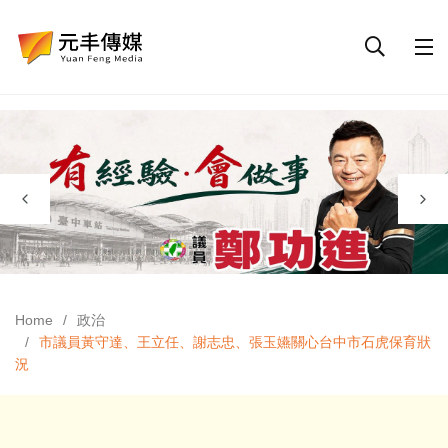
Home
政治
市議員黃守達、王立任、謝志忠、張玉嬿關心台中市石虎保育狀
況