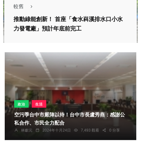
較舊
推動綠能創新！ 首座「食水嵙溪排水口小水
力發電廠」預計年底前完工
政治
生活
空污季台中市嚴陣以待！台中市長盧秀燕：感謝公
私合作、市民全力配合
林獻元
2024年十月24日
7,493 觀看
0 分享