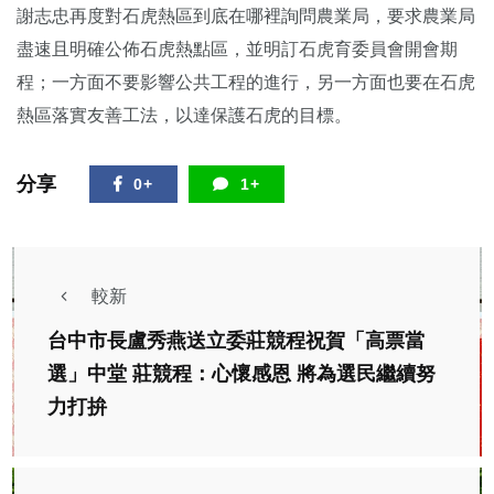
謝志忠再度對石虎熱區到底在哪裡詢問農業局，要求農業局
盡速且明確公佈石虎熱點區，並明訂石虎育委員會開會期
程；一方面不要影響公共工程的進行，另一方面也要在石虎
熱區落實友善工法，以達保護石虎的目標。
分享
0+
1+
較新
台中市長盧秀燕送立委莊競程祝賀「高票當
選」中堂 莊競程：心懷感恩 將為選民繼續努
力打拚