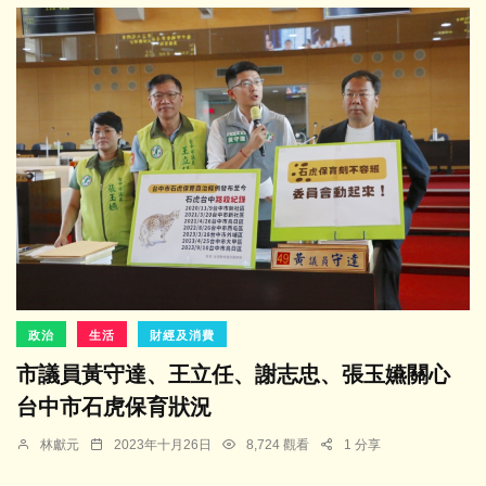
政治
生活
財經及消費
市議員黃守達、王立任、謝志忠、張玉嬿關心
台中市石虎保育狀況
林獻元
2023年十月26日
8,724 觀看
1 分享