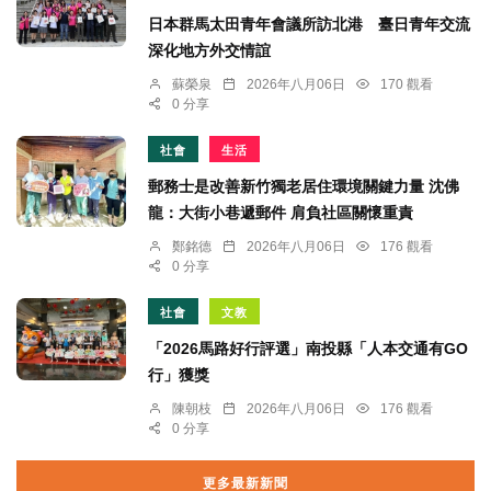
日本群馬太田青年會議所訪北港 臺日青年交流
深化地方外交情誼
蘇榮泉
2026年八月06日
170 觀看
0 分享
社會
生活
郵務士是改善新竹獨老居住環境關鍵力量 沈佛
龍：大街小巷遞郵件 肩負社區關懷重責
鄭銘德
2026年八月06日
176 觀看
0 分享
社會
文教
「2026馬路好行評選」南投縣「人本交通有GO
行」獲獎
陳朝枝
2026年八月06日
176 觀看
0 分享
更多最新新聞