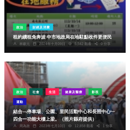
政治
財經及消費
租約續租免奔波 中市地政局在地駐點收件更便民
林獻元
2024年十月09日
5,542 觀看
0 分享
政治
社會
生活
健康及醫療
影視
運動
結合﹁停車場、公園、里民活動中心和長照中心﹂
四合一功能大樓上梁。（照片縣府提供）
周為政
2023年七月10日
12,858 觀看
1 分享