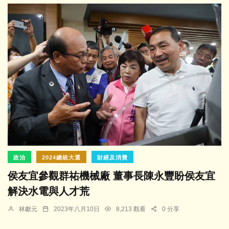
政治
2024總統大選
財經及消費
侯友宜參觀群祐機械廠 董事長陳永豐盼侯友宜
解決水電與人才荒
林獻元
2023年八月10日
8,213 觀看
0 分享