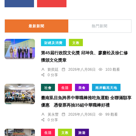
最新新聞
熱門新聞
財經及消費
文教
第45屆行政院文化獎 邱坤良、廖慶松及徐仁修
獲頒文化獎章
劉奕廷
2026年八月06日
103 觀看
0 分享
社會
生活
美食
兩岸藝苑天地
臺南虱目魚跨界中華職棒推吃魚運動 全聯滿額享
優惠 憑發票再抽35組中華職棒好禮
黃永豐
2026年八月06日
99 觀看
0 分享
生活
文教
旅遊