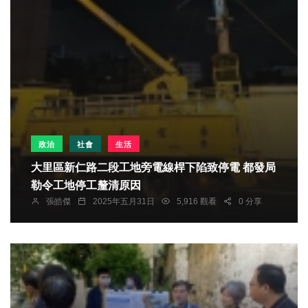
政治
社會
生活
大里區新仁路二段工地旁電線桿下陷致停電 都發局
勒令工地停工釐清原因
張皓傑
2025年五月31日
5,916 觀看
0 分享