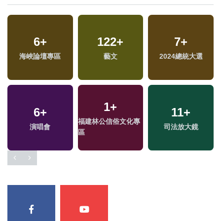
6
+
122
+
7
+
海峽論壇專區
藝文
2024總統大選
1
+
6
+
11
+
專
福建林公信俗文化專
演唱會
司法放大鏡
區