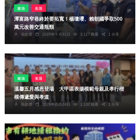
政治
生活
潭富路窄巷終於要拓寬！楊瓊瓔、賴朝國爭取500
萬元改善交通瓶頸
張皓傑
2025年十月31日
3,127 觀看
1 分享
政治
生活
溫馨五月感恩登場 大甲區表揚模範母親及孝行楷
模傳遞愛與孝道
張皓傑
2026年四月24日
2,132 觀看
1 分享