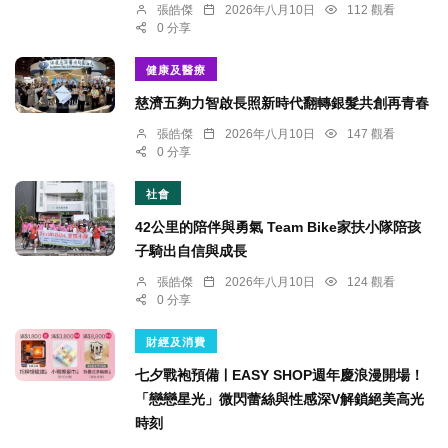
張皓傑
2026年八月10日
112 觀看
0 分享
健康及醫療
慈濟五夠力智啟長照新時代翻轉銀髮共創再青春
張皓傑
2026年八月10日
147 觀看
0 分享
社會
42公里的陪伴與勇氣 Team Bike家扶小隊陪孩
子騎出自信與成長
張皓傑
2026年八月10日
124 觀看
0 分享
財經及消費
七夕戰袍預備ￜEASY SHOP週年慶浪漫開場！
「戀戀星光」微閃蕾絲與性感深V解鎖絕美高光
時刻