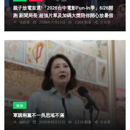
親子放電首選!「2026台中電影Fun-In季」6/26開
跑 新聞局長:超強片單及加碼大獎陪你開心放暑假
張皓傑
2026年六月19日
2,004 觀看
0 分享
政治
軍購兩黨不一吳思瑤不滿
編輯部
2026年四月22日
2,219 觀看
0 分享