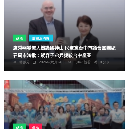
政治
財經及消費
盧秀燕喊無人機護國神山 民進黨台中市議會黨團總
召周永鴻批：縱容子弟兵扼殺台中產業
林獻元
2026年六月24日
1,947 觀看
0 分享
政治
生活