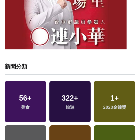
新聞分類
56
+
322
+
1
+
美食
旅遊
2023金鐘獎