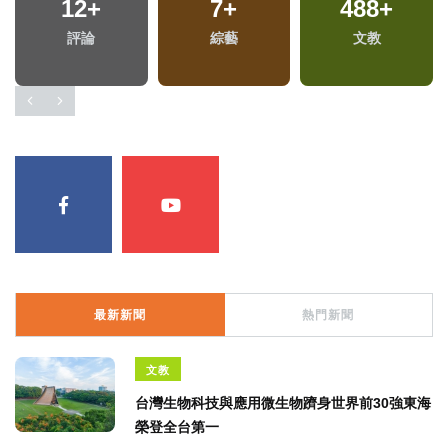
12
+
7
+
488
+
專
評論
綜藝
文教
最新新聞
熱門新聞
文教
台灣生物科技與應用微生物躋身世界前30強東海
榮登全台第一