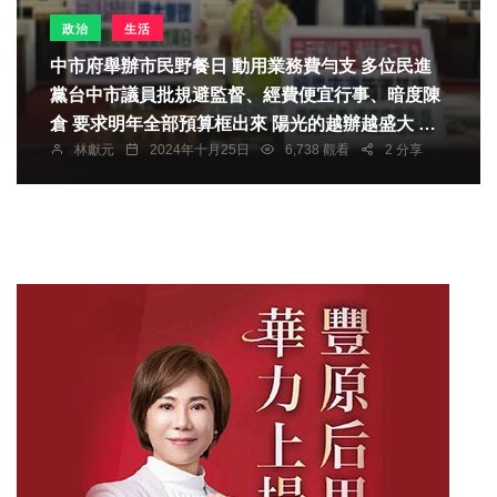
政治
生活
中市府舉辦市民野餐日 動用業務費勻支 多位民進
黨台中市議員批規避監督、經費便宜行事、暗度陳
倉 要求明年全部預算框出來 陽光的越辦越盛大 副
林獻元
2024年十月25日
6,738 觀看
2 分享
市長黃國榮：藉人潮推廣宣導