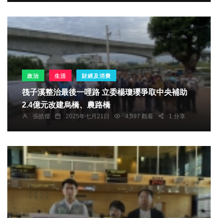
政治
生活
財經及消費
筏子溪整治最後一哩路 立委楊瓊瓔爭取中央補助
2.4億元改建烏橋、農路橋
張皓傑
2025年七月21日
4,597 觀看
1 分享