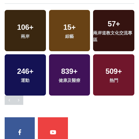
57
+
106
51
+
+
15
2
+
+
兩岸道教文化交流專
2024立委選戰
兩岸
兩岸藝苑天地
綜藝
區
246
+
839
+
509
+
運動
健康及醫療
熱門