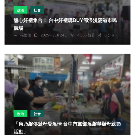
政治
社會
甜心好禮集合！ 台中好禮購BUY節浪漫滿溢市民
廣場
張皓傑
2025年八月24日
4,336 觀看
0 分享
政治
社會
「康乃馨傳遞母愛溫情 台中市黨部溫馨舉辦母親節
活動」