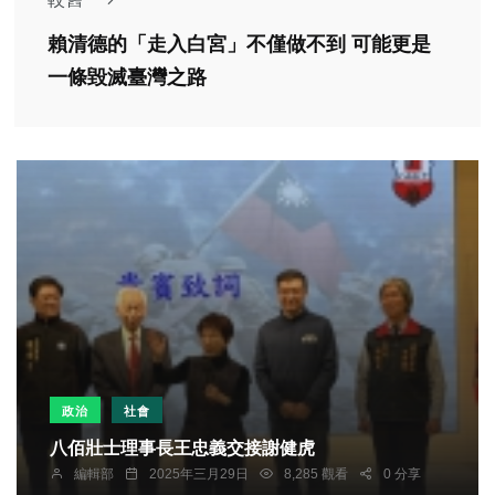
賴清德的「走入白宮」不僅做不到 可能更是
一條毀滅臺灣之路
政治
社會
八佰壯士理事長王忠義交接謝健虎
編輯部
2025年三月29日
8,285 觀看
0 分享