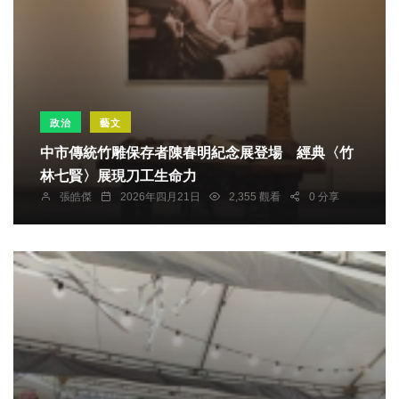
政治
藝文
中市傳統竹雕保存者陳春明紀念展登場 經典〈竹
林七賢〉展現刀工生命力
張皓傑
2026年四月21日
2,355 觀看
0 分享