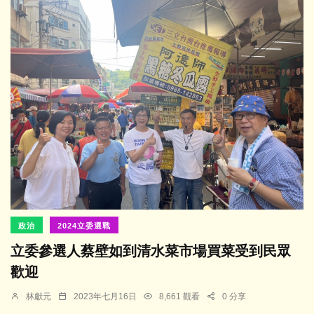
政治
2024立委選戰
立委參選人蔡壁如到清水菜市場買菜受到民眾
歡迎
林獻元
2023年七月16日
8,661 觀看
0 分享