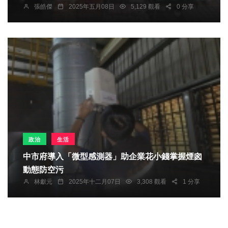
張皓傑
2025年五月08日
5,129 觀看
0 分享
政治
生活
中市府導入「微型感測器」助企業花小錢掌握煙囪
動態防空污
林獻元
2025年十二月07日
3,308 觀看
1 分享