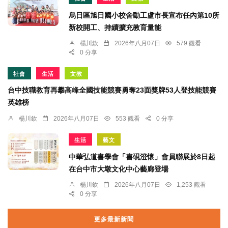
烏日區旭日國小校舍動工盧市長宣布任內第10所
新校開工、持續擴充教育量能
楊川欽
2026年八月07日
579 觀看
0 分享
社會
生活
文教
台中技職教育再攀高峰全國技能競賽勇奪23面獎牌53人登技能競賽
英雄榜
楊川欽
2026年八月07日
553 觀看
0 分享
生活
藝文
中華弘道書學會「書硯澄懷」會員聯展於8日起
在台中市大墩文化中心藝廊登場
楊川欽
2026年八月07日
1,253 觀看
0 分享
更多最新新聞