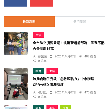
最新新聞
熱門新聞
生活
全台防空演習登場！北港警超前部署 民眾不配
合最高罰15萬
蘇榮泉
2026年八月07日
488 觀看
0 分享
社會
生活
跨局處聯手升級「急救即戰力」中市辦理
CPR+AED 實務演練
楊川欽
2026年八月07日
470 觀看
0 分享
社會
生活
文教