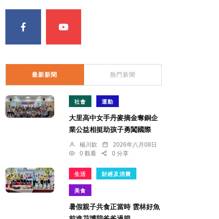
最新新聞
熱門新聞
社會
運動
大里高中女手丹麥摘金奪銅企
業公益相挺助孩子勇闖國際
楊川欽
2026年八月08日
0 觀看
0 分享
生活
財經及消費
美食
暑假親子共食正當時 雲林好魚
前進花博陪爸爸過節