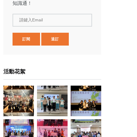
知識通！
請鍵入Email
訂閱
退訂
活動花絮