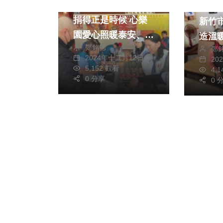
低溫來襲！民生物資
用心
捐得正是時候 心樂
新竹
園愛心照暖泰安、新
造溫
鄭銘德
竹200低收戶
鄭
絡
2024年十二月12日
20
5,152 觀看
4,
0 分享
0 