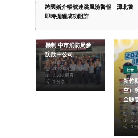
跨國婚介帳號連跳風險警報 潭北警
即時提醒成功阻詐
社會
瞭解天然氣輸送監控
機制 中市消防局參
訪欣中公司
林獻元
2023年七月21日
社會
7,538 觀看
新竹
0 分享
空）演
全縣
鄭
20
6,
0 
社會
社會