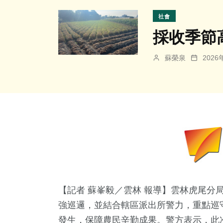
社會
採收季節
蘇榮泉
202
【記者 蘇峯毅／雲林 報導】雲林虎尾分
強巡邏，並結合轄區派出所警力，重點巡
發生，保障農民辛勤成果。警方表示，此