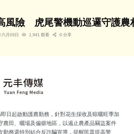
高風險 虎尾警機動巡邏守護農
6年六月03日
1,941 觀看
0 分享
局即日起啟動護農勤務，針對花生採收及晾曬旺季加
守農田、曬場及偏僻地區，以遏止農產品竊盜案件
次勤務還特別結合反詐騙宣導，提醒民眾提高警