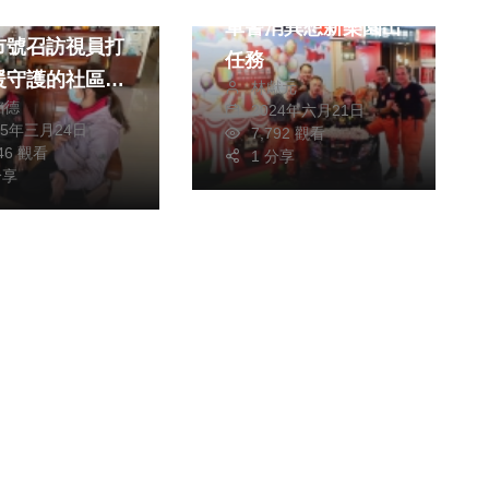
守護老人的微笑
軍警消異想新樂園出
市號召訪視員打
任務
暖守護的社區網
林獻元
銘德
2024年六月21日
25年三月24日
7,792 觀看
146 觀看
1 分享
分享