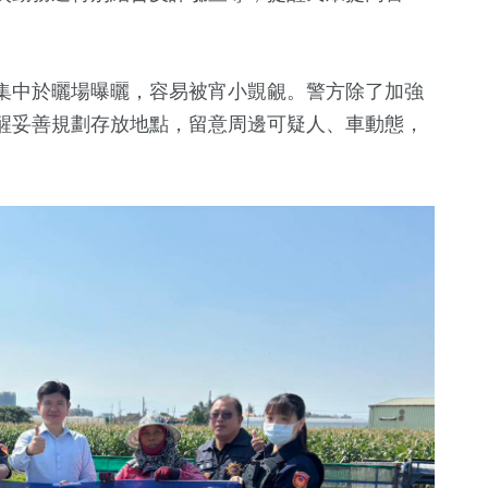
集中於曬場曝曬，容易被宵小覬覦。警方除了加強
醒妥善規劃存放地點，留意周邊可疑人、車動態，
+
156
+
運動
522
+
俗文
健康及醫療