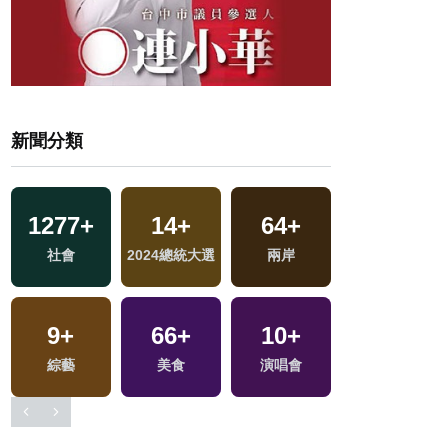
新聞分類
1277
64
+
+
247
14
+
+
655
64
+
+
671
+
社會
影視
2024總統大選
藝文
兩岸
文教
綜合
4
+
30
9
+
+
66
+
10
12
+
+
375
+
兩岸佛教文化交
2024立委選戰
綜藝
美食
海峽論壇專區
演唱會
旅遊
流專區