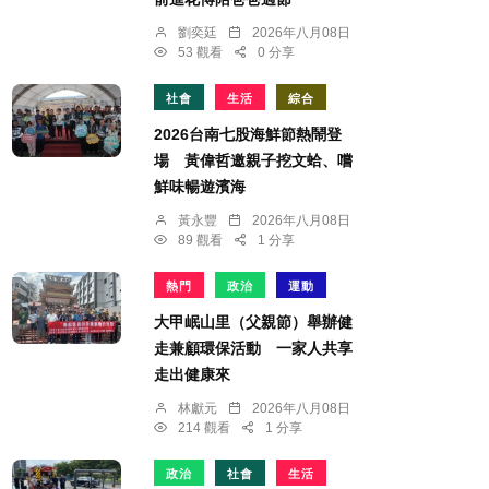
劉奕廷
2026年八月08日
53 觀看
0 分享
社會
生活
綜合
2026台南七股海鮮節熱鬧登
場 黃偉哲邀親子挖文蛤、嚐
鮮味暢遊濱海
黃永豐
2026年八月08日
89 觀看
1 分享
熱門
政治
運動
大甲岷山里（父親節）舉辦健
走兼顧環保活動 一家人共享
走出健康來
林獻元
2026年八月08日
214 觀看
1 分享
政治
社會
生活