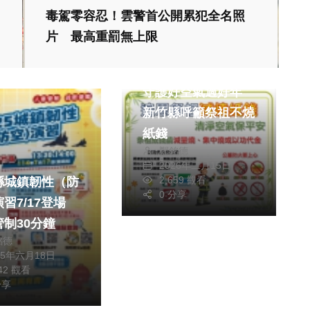
毒駕零容忍！雲警首公開累犯全名照
片 最高重罰無上限
社會
生活
守護好空氣過好年
新竹縣呼籲祭祖不燒
紙錢
鄭銘德
2026年二月15日
2,659 觀看
縣城鎮韌性（防
0 分享
習7/17登場
管制30分鐘
銘德
25年六月18日
542 觀看
社會
文教
分享
小小職人登場 迷你