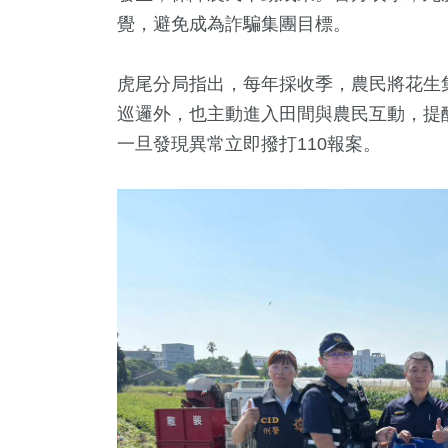
覺，避免成為詐騙集團目標。
虎尾分局指出，每年採收季，農民將花生
巡邏外，也主動進入田間與農民互動，提
一旦發現異常立即撥打110報案。
5
+
1
+
16
+
1520
教文化交
兩岸藝苑天地
評論
生活
2
+
317
+
福建林公信
熱門
化專區